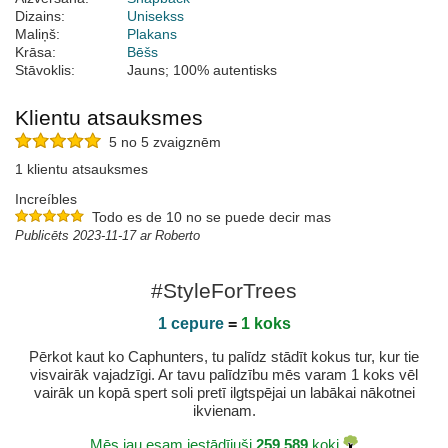
Dizains:
Unisekss
Maliņš:
Plakans
Krāsa:
Bēšs
Stāvoklis:
Jauns; 100% autentisks
Klientu atsauksmes
5 no 5 zvaigznēm
1 klientu atsauksmes
Increíbles
Todo es de 10 no se puede decir mas
Publicēts 2023-11-17 ar Roberto
#StyleForTrees
1 cepure
=
1 koks
Pērkot kaut ko Caphunters, tu palīdz stādīt kokus tur, kur tie
visvairāk vajadzīgi. Ar tavu palīdzību mēs varam 1 koks vēl
vairāk un kopā spert soli pretī ilgtspējai un labākai nākotnei
ikvienam.
Mēs jau esam iestādījuši
259.589
koki