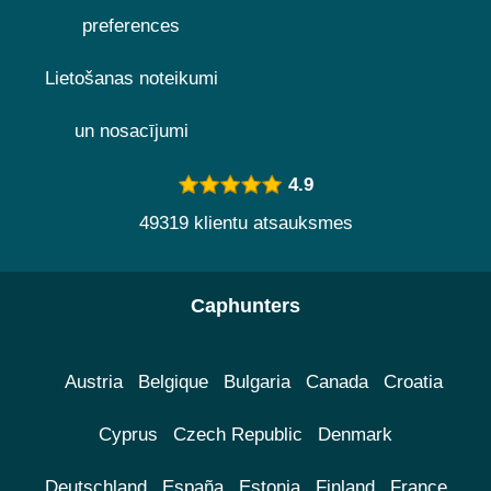
preferences
Lietošanas noteikumi
un nosacījumi
4.9
49319 klientu atsauksmes
Caphunters
Austria
Belgique
Bulgaria
Canada
Croatia
Cyprus
Czech Republic
Denmark
Deutschland
España
Estonia
Finland
France