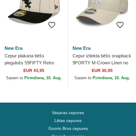
New Era
New Era
Cepur plakana bēšs
Cepur izliekta bēšs snapback
piegulošs 59FIFTY Retro
9FORTY M-Crown Linen no
Crown Linen no Chicago
New York Yankees MLB no
EUR 43,95
EUR 30,95
White Sox MLB no New Era
New Era
Saņem to
Pirmdiena, 10. Aug.
Saņem to
Pirmdiena, 10. Aug.
Vasaras cepures
Lētas cepures
Goorin Bros cepures