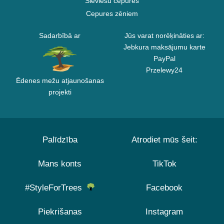
Sieviešu cepures
Cepures zēniem
Sadarbībā ar
Jūs varat norēķināties ar:
Jebkura maksājumu karte
PayPal
Przelewy24
Ēdenes mežu atjaunošanas
projekti
Palīdzība
Atrodiet mūs šeit:
Mans konts
TikTok
#StyleForTrees
Facebook
Piekrišanas
Instagram