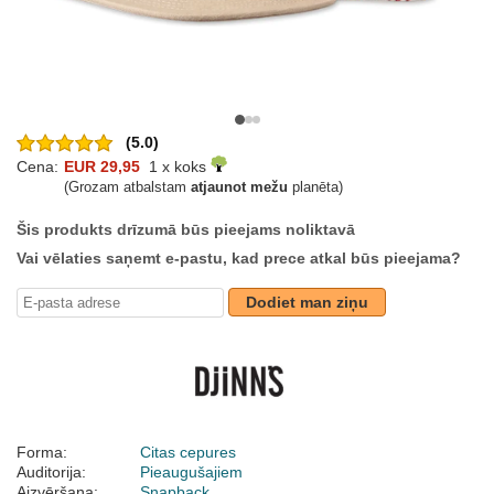
(5.0)
Cena:
EUR 29,95
1 x koks
(Grozam atbalstam
atjaunot mežu
planēta)
Šis produkts drīzumā būs pieejams noliktavā
Vai vēlaties saņemt e-pastu, kad prece atkal būs pieejama?
Dodiet man ziņu
Forma:
Citas cepures
Auditorija:
Pieaugušajiem
Aizvēršana:
Snapback