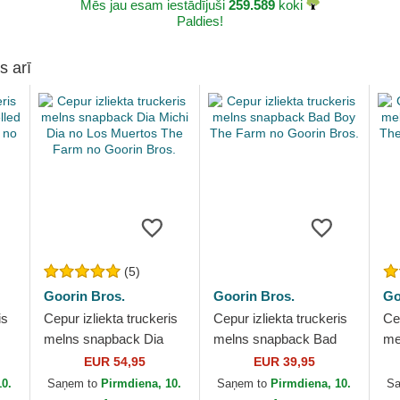
Mēs jau esam iestādījuši
259.589
koki
Paldies!
s arī
(5)
Goorin Bros.
Goorin Bros.
Go
is
Cepur izliekta truckeris
Cepur izliekta truckeris
Cep
melns snapback Dia
melns snapback Bad
me
l
Michi Dia no Los
Boy The Farm no
Fr
EUR 54,95
EUR 39,95
Muertos The Farm no
Goorin Bros.
Go
10.
Saņem to
Pirmdiena, 10.
Saņem to
Pirmdiena, 10.
S