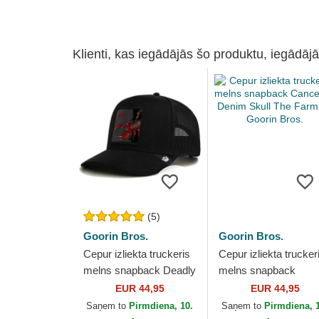
Klienti, kas iegādājās šo produktu, iegādājā
(5)
Goorin Bros.
Goorin Bros.
Cepur izliekta truckeris
Cepur izliekta trucker
melns snapback Deadly
melns snapback
Black Out Scorpion
Cancelled Denim Skul
EUR 44,95
EUR 44,95
Metallic The Farm no
The Farm no Goorin
Saņem to
Pirmdiena, 10.
Saņem to
Pirmdiena, 