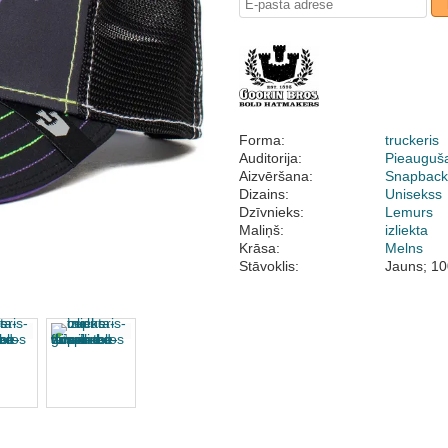
Forma:
truckeris
Auditorija:
Pieauguš
Aizvēršana:
Snapbac
Dizains:
Unisekss
Dzīvnieks:
Lemurs
Maliņš:
izliekta
Krāsa:
Melns
Stāvoklis:
Jauns; 10