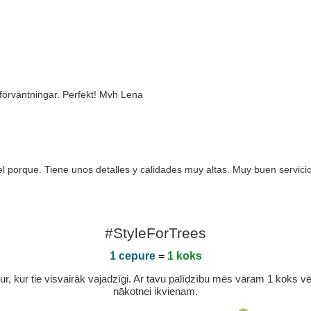
örväntningar. Perfekt! Mvh Lena
el porque. Tiene unos detalles y calidades muy altas. Muy buen servici
#StyleForTrees
1 cepure
=
1 koks
r, kur tie visvairāk vajadzīgi. Ar tavu palīdzību mēs varam 1 koks vēl 
nākotnei ikvienam.