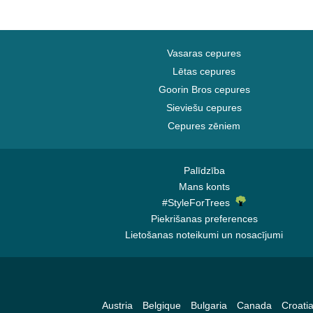
Vasaras cepures
Lētas cepures
Goorin Bros cepures
Sieviešu cepures
Cepures zēniem
Palīdzība
Mans konts
#StyleForTrees
Piekrišanas preferences
Lietošanas noteikumi un nosacījumi
Austria
Belgique
Bulgaria
Canada
Croati