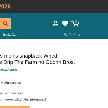
2026
0
InstaCap
Palīdzība
ris melns snapback Wired
he Drip The Farm no Goorin Bros.
 atsauksmes
t mežu
planēta)
jams noliktavā
ad prece atkal būs pieejama?