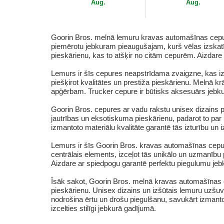
Goorin Bros.
Bros.
Aug.
Aug.
Goorin Bros. melnā lemuru kravas automašīnas cepure a
piemērotu jebkuram pieaugušajam, kurš vēlas izskatīt
pieskārienu, kas to atšķir no citām cepurēm. Aizdare
Lemurs ir šīs cepures neapstrīdama zvaigzne, kas izšū
piešķirot kvalitātes un prestiža pieskārienu. Melnā k
apģērbam. Trucker cepure ir būtisks aksesuārs jebkurā
Goorin Bros. cepures ar vadu rakstu unisex dizains p
jautrības un eksotiskuma pieskārienu, padarot to par
izmantoto materiālu kvalitāte garantē tās izturību un i
Lemurs ir šīs Goorin Bros. kravas automašīnas cepure
centrālais elements, izceļot tās unikālo un uzmanību pi
Aizdare ar spiedpogu garantē perfektu piegulumu jeb
Īsāk sakot, Goorin Bros. melnā kravas automašīnas ce
pieskārienu. Unisex dizains un izšūtais lemuru uzšu
nodrošina ērtu un drošu piegulšanu, savukārt izmantoto
izcelties stilīgi jebkurā gadījumā.