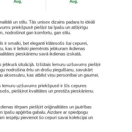
Aug.
Aug.
tāti un stilu. Tās unisex dizains padara to ideāli
vums priekšpusē piešķir tai īpašu un atšķirīgu
, nodrošinot gan komfortu, gan stilu.
ir smalki, bet eleganti klātesošs šai cepurei,
, kas ir lieliski piemērots jebkuram ikdienas
alitātes pieskārienu savā ikdienas izskatā.
s jebkurā situācijā. Izšūtais lemuru uzšuvums piešķir
ogu nodrošina ērtu un drošu piegulšanu, savukārt
līgu aksesuāru, kas atbilst viņu personībai un gaumei.
ais lemuru uzšuvums priekšpusē ir šīs cepures
esošs, piešķirot kvalitātes un prestiža pieskārienu.
enas tērpam piešķirt oriģinalitātes un jautrības
un īpašu apģērba gabalu. Aizdare ar spiedpogu
ām iespēju pievienot šo cepuri savai kolekcijai un