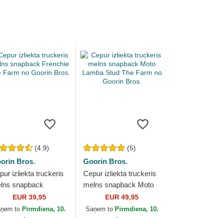
(4.9)
(5)
orin Bros.
Goorin Bros.
ur izliekta truckeris
Cepur izliekta truckeris
lns snapback
melns snapback Moto
enchie The Farm no
Lamba Stud The Farm
EUR 39,95
EUR 49,95
orin Bros.
no Goorin Bros.
aņem to
Pirmdiena, 10.
Saņem to
Pirmdiena, 10.