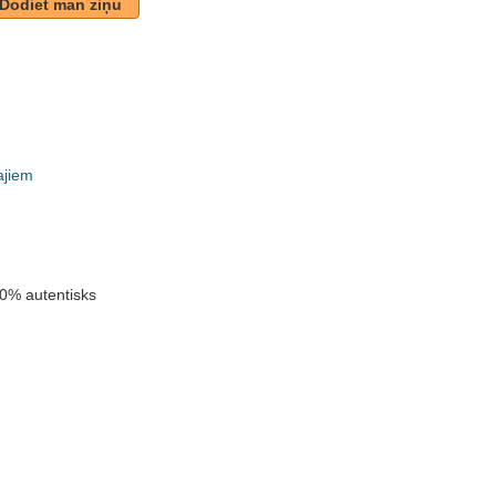
Dodiet man ziņu
ajiem
k
0% autentisks