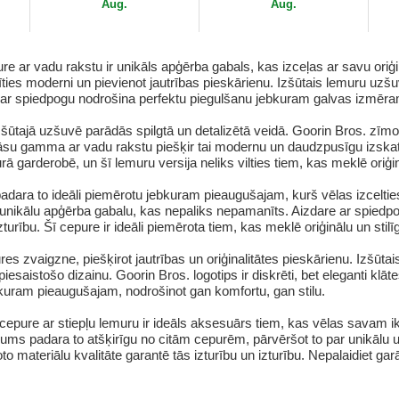
Goorin Bros.
Aug.
Aug.
r vadu rakstu ir unikāls apģērba gabals, kas izceļas ar savu oriģinali
ies moderni un pievienot jautrības pieskārienu. Izšūtais lemuru uzšu
 ar spiedpogu nodrošina perfektu piegulšanu jebkuram galvas izmēram
tajā uzšuvē parādās spilgtā un detalizētā veidā. Goorin Bros. zīmols 
rāsu gamma ar vadu rakstu piešķir tai modernu un daudzpusīgu izskatu
 garderobē, un šī lemuru versija neliks vilties tiem, kas meklē oriģin
adara to ideāli piemērotu jebkuram pieaugušajam, kurš vēlas izceltie
 unikālu apģērba gabalu, kas nepaliks nepamanīts. Aizdare ar spiedp
zturību. Šī cepure ir ideāli piemērota tiem, kas meklē oriģinālu un sti
s zvaigzne, piešķirot jautrības un oriģinalitātes pieskārienu. Izšūt
esaistošo dizainu. Goorin Bros. logotips ir diskrēti, bet eleganti klāt
kuram pieaugušajam, nodrošinot gan komfortu, gan stilu.
pure ar stiepļu lemuru ir ideāls aksesuārs tiem, kas vēlas savam ikdi
vums padara to atšķirīgu no citām cepurēm, pārvēršot to par unikālu 
 materiālu kvalitāte garantē tās izturību un izturību. Nepalaidiet gar