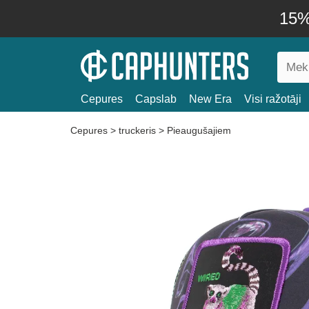
15% 
Cepures
Capslab
New Era
Visi ražotāji
Cepures
>
truckeris
>
Pieaugušajiem