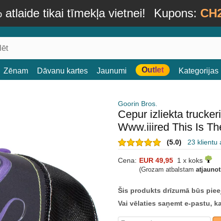
atlaide tikai tīmekļa vietnei!
Kupons:
CH
Outlet
Zēnam
Dāvanu kartes
Jaunumi
Kategorijas
Goorin Bros.
Cepur izliekta trucke
Www.iiired This Is T
(5.0)
23 klientu
Cena:
EUR 49,95
1 x koks
(Grozam atbalstam
atjauno
Šis produkts drīzumā būs piee
Vai vēlaties saņemt e-pastu, k