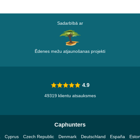
Sadarbībā ar
Ēdenes mežu atjaunošanas projekti
4.9
49319 klientu atsauksmes
Caphunters
a
Cyprus
Czech Republic
Denmark
Deutschland
España
Eston