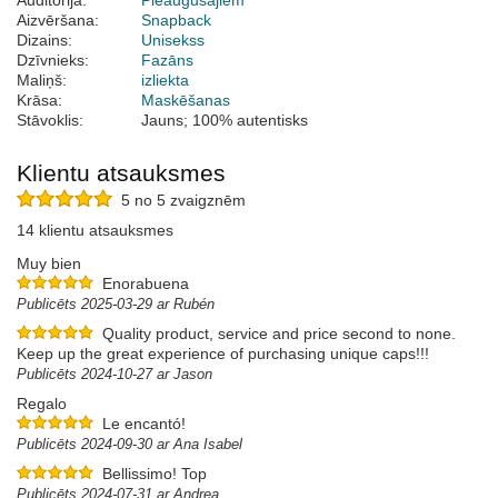
Auditorija:
Pieaugušajiem
Aizvēršana:
Snapback
Dizains:
Unisekss
Dzīvnieks:
Fazāns
Maliņš:
izliekta
Krāsa:
Maskēšanas
Stāvoklis:
Jauns; 100% autentisks
Klientu atsauksmes
5 no 5 zvaigznēm
14 klientu atsauksmes
Muy bien
Enorabuena
Publicēts 2025-03-29 ar Rubén
Quality product, service and price second to none.
Keep up the great experience of purchasing unique caps!!!
Publicēts 2024-10-27 ar Jason
Regalo
Le encantó!
Publicēts 2024-09-30 ar Ana Isabel
Bellissimo! Top
Publicēts 2024-07-31 ar Andrea