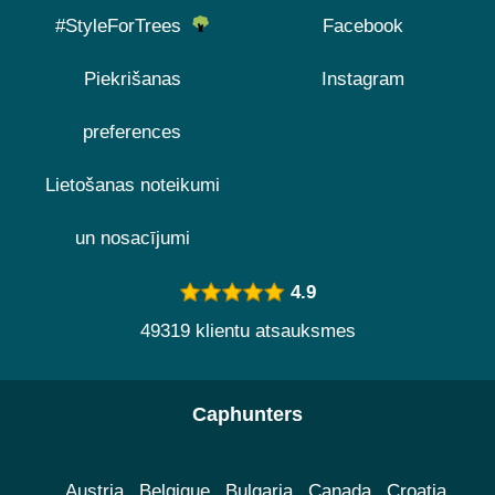
#StyleForTrees
Facebook
Piekrišanas
Instagram
preferences
Lietošanas noteikumi
un nosacījumi
4.9
49319 klientu atsauksmes
Caphunters
Austria
Belgique
Bulgaria
Canada
Croatia