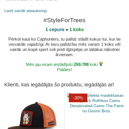
Lasīt vairāk atsauksmju
#StyleForTrees
1 cepure
=
1 koks
Pērkot kaut ko Caphunters, tu palīdz stādīt kokus tur, kur tie
visvairāk vajadzīgi. Ar tavu palīdzību mēs varam 1 koks vēl
vairāk un kopā spert soli pretī ilgtspējai un labākai nākotnei
ikvienam.
Mēs jau esam iestādījuši
259.788
koki
Paldies!
Klienti, kas iegādājās šo produktu, iegādājās arī
-30%