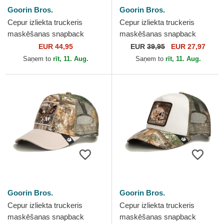
Goorin Bros.
Goorin Bros.
Cepur izliekta truckeris
Cepur izliekta truckeris
maskēšanas snapback
maskēšanas snapback
Realtree Edge Grump Dog
Camo Crush Insider Club
EUR 44,95
EUR
39,95
EUR 27,97
The Farm no Goorin Bros.
The Farm no Goorin Bros.
Saņem to
rīt, 11. Aug.
Saņem to
rīt, 11. Aug.
Goorin Bros.
Goorin Bros.
Cepur izliekta truckeris
Cepur izliekta truckeris
maskēšanas snapback
maskēšanas snapback