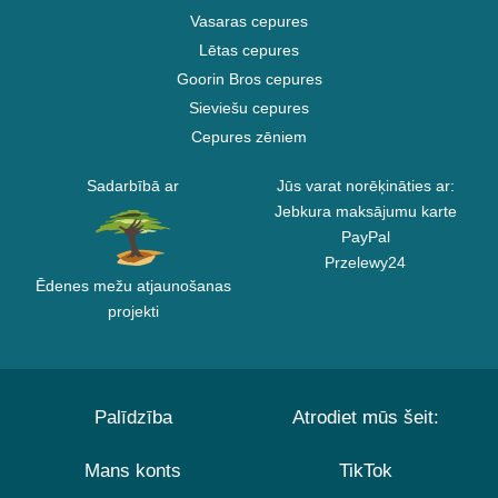
Vasaras cepures
Lētas cepures
Goorin Bros cepures
Sieviešu cepures
Cepures zēniem
Sadarbībā ar
Jūs varat norēķināties ar:
Jebkura maksājumu karte
PayPal
Przelewy24
Ēdenes mežu atjaunošanas
projekti
Palīdzība
Atrodiet mūs šeit:
Mans konts
TikTok