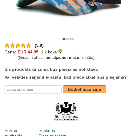
(5.0)
Cena:
EUR 44,95
1 x koks
(Grozam atbalstam
atjaunot mežu
planēta)
Šis produkts drīzumā būs pieejams noliktavā
Vai vēlaties saņemt e-pastu, kad prece atkal būs pieejama?
Dodiet man ziņu
Forma:
truckeris