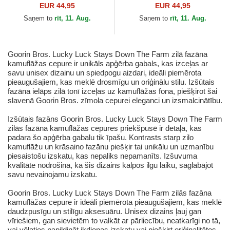
Realtree Edge Represent
Realtree Edge Cancelled
EUR 44,95
EUR 44,95
Eagle The Farm no Goorin
Skull The Farm no Goorin
Saņem to
rīt, 11. Aug.
Saņem to
rīt, 11. Aug.
Bros.
Bros.
Goorin Bros. Lucky Luck Stays Down The Farm zilā fazāna
kamuflāžas cepure ir unikāls apģērba gabals, kas izceļas ar
savu unisex dizainu un spiedpogu aizdari, ideāli piemērota
pieaugušajiem, kas meklē drosmīgu un oriģinālu stilu. Izšūtais
fazāna ielāps zilā tonī izceļas uz kamuflāžas fona, piešķirot šai
slavenā Goorin Bros. zīmola cepurei eleganci un izsmalcinātību.
Izšūtais fazāns Goorin Bros. Lucky Luck Stays Down The Farm
zilās fazāna kamuflāžas cepures priekšpusē ir detaļa, kas
padara šo apģērba gabalu tik īpašu. Kontrasts starp zilo
kamuflāžu un krāsaino fazānu piešķir tai unikālu un uzmanību
piesaistošu izskatu, kas nepaliks nepamanīts. Izšuvuma
kvalitāte nodrošina, ka šis dizains kalpos ilgu laiku, saglabājot
savu nevainojamu izskatu.
Goorin Bros. Lucky Luck Stays Down The Farm zilās fazāna
kamuflāžas cepure ir ideāli piemērota pieaugušajiem, kas meklē
daudzpusīgu un stilīgu aksesuāru. Unisex dizains ļauj gan
vīriešiem, gan sievietēm to valkāt ar pārliecību, neatkarīgi no tā,
vai vēlaties papildināt ikdienas izskatu vai piešķirt oriģinalitātes