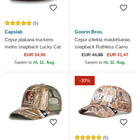
(5)
Capslab
Goorin Bros.
Cepur plakana truckeris
Cepur izliekta maskēšanas
melns snapback Lucky Cat
snapback Ruthless Camo
LUC Maneki-Neko no
Desaturated Camo The Farm
EUR 34,90
EUR
44,95
EUR 31,47
Capslab
no Goorin Bros.
Saņem to
rīt, 11. Aug.
Saņem to
rīt, 11. Aug.
-30%
(5)