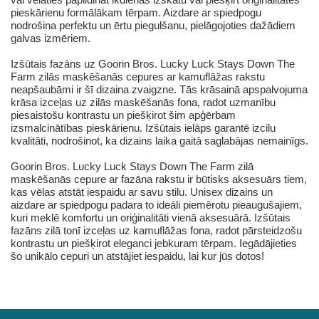
pieskārienu formālākam tērpam. Aizdare ar spiedpogu
nodrošina perfektu un ērtu piegulšanu, pielāgojoties dažādiem
galvas izmēriem.
Izšūtais fazāns uz Goorin Bros. Lucky Luck Stays Down The
Farm zilās maskēšanās cepures ar kamuflāžas rakstu
neapšaubāmi ir šī dizaina zvaigzne. Tās krāsainā apspalvojuma
krāsa izceļas uz zilās maskēšanās fona, radot uzmanību
piesaistošu kontrastu un piešķirot šim apģērbam
izsmalcinātības pieskārienu. Izšūtais ielāps garantē izcilu
kvalitāti, nodrošinot, ka dizains laika gaitā saglabājas nemainīgs.
Goorin Bros. Lucky Luck Stays Down The Farm zilā
maskēšanās cepure ar fazāna rakstu ir būtisks aksesuārs tiem,
kas vēlas atstāt iespaidu ar savu stilu. Unisex dizains un
aizdare ar spiedpogu padara to ideāli piemērotu pieaugušajiem,
kuri meklē komfortu un oriģinalitāti vienā aksesuārā. Izšūtais
fazāns zilā tonī izceļas uz kamuflāžas fona, radot pārsteidzošu
kontrastu un piešķirot eleganci jebkuram tērpam. Iegādājieties
šo unikālo cepuri un atstājiet iespaidu, lai kur jūs dotos!