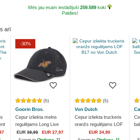
Mēs jau esam iestādījuši
259.589
koki
Paldies!
s arī
-30%
(5)
(5)
Goorin Bros.
Von Dutch
Ca
is
Cepur izliekta melns
Cepur izliekta truckeris
Cep
ent
regulējams Long Live
oranžs regulējams LOF
ba
The Queen The Farm
B17 no Von Dutch
GO
47
EUR
39,95
EUR 27,97
EUR 34,90
Lady Balls The Farm no
Dr
1.
Saņem to
Otrdiena, 11.
Saņem to
Otrdiena, 11.
S