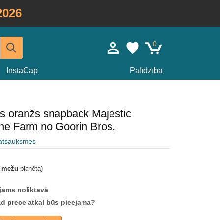
2026
0
InstaCap
Palīdzība
ris oranžs snapback Majestic
he Farm no Goorin Bros.
 atsauksmes
t mežu
planēta)
jams noliktavā
ad prece atkal būs pieejama?