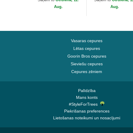
Recipe Team...
Bros.
Aug.
Aug.
Vasaras cepures
Lētas cepures
Goorin Bros cepures
Sieviešu cepures
Cepures zēniem
Palīdzība
Mans konts
#StyleForTrees
Piekrišanas preferences
Lietošanas noteikumi un nosacījumi