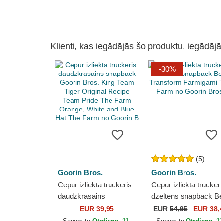
Klienti, kas iegādājās šo produktu, iegādājā
-30%
(5)
Goorin Bros.
Goorin Bros.
Cepur izliekta truckeris
Cepur izliekta trucker
daudzkrāsains
dzeltens snapback B
snapback Goorin Bros.
Transform Farmigami
EUR 39,95
EUR
54,95
EUR 38,
King Team Tiger Original
The Farm no Goorin
Saņem to
Otrdiena, 11.
Saņem to
Otrdiena, 1