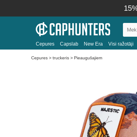
15% 
Cepures
Capslab
New Era
Visi ražotāji
Cepures
>
truckeris
>
Pieaugušajiem