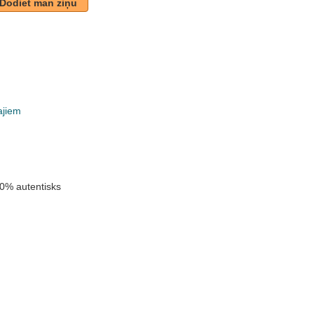
Dodiet man ziņu
ajiem
k
0% autentisks