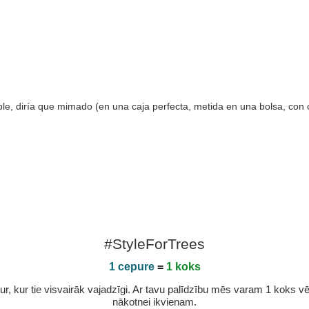
able, diría que mimado (en una caja perfecta, metida en una bolsa, con
#StyleForTrees
1 cepure
=
1 koks
r, kur tie visvairāk vajadzīgi. Ar tavu palīdzību mēs varam 1 koks vēl 
nākotnei ikvienam.