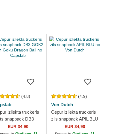
(4.8)
(4.9)
pslab
Von Dutch
ur izliekta truckeris
Cepur izliekta truckeris
lts snapback DB3
zils snapback APIL BLU
K2 Son Goku
no Von Dutch
EUR 34,90
EUR 34,90
agon Ball no Capslab
aņem to
Otrdiena, 11.
Saņem to
Otrdiena, 11.