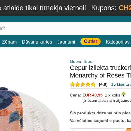
atlaide tikai tīmekļa vietnei!
Kupons:
CH
Outlet
Zēnam
Dāvanu kartes
Jaunumi
Kategorijas
Goorin Bros.
Cepur izliekta trucke
Monarchy of Roses T
(4.8)
16 klientu
Cena:
EUR 49,95
1 x koks
(Grozam atbalstam
atjauno
Šis produkts drīzumā būs piee
Vai vēlaties saņemt e-pastu, k