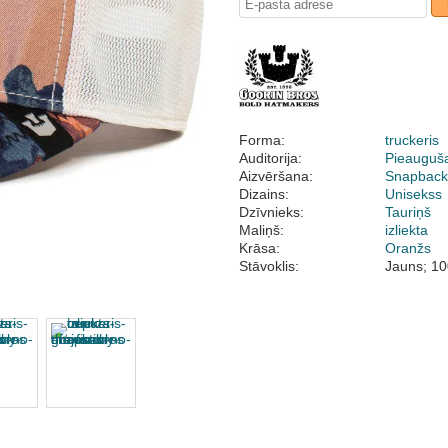
Forma:
truckeris
Auditorija:
Pieauguš
Aizvēršana:
Snapbac
Dizains:
Unisekss
Dzīvnieks:
Tauriņš
Maliņš:
izliekta
Krāsa:
Oranžs
Stāvoklis:
Jauns; 10