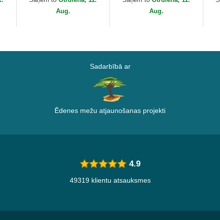
Goorin Bros.
Aug.
Aug.
Sadarbībā ar
Ēdenes mežu atjaunošanas projekti
4.9
49319 klientu atsauksmes