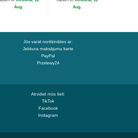
...
Bros.
Aug.
Aug.
Jūs varat norēķināties ar:
Jebkura maksājumu karte
PayPal
Przelewy24
Atrodiet mūs šeit:
TikTok
Facebook
Instagram