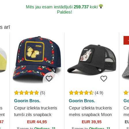
Mēs jau esam iestādījuši
259.737
koki
Paldies!
s arī
(5)
(4.9)
Goorin Bros.
Goorin Bros.
Go
is
Cepur izliekta truckeris
Cepur izliekta truckeris
Cep
ent
tumši zils snapback
melns snapback Moon
me
Goorin Bros. Butterfly
Lover The Farm no
Bro
47
EUR 44,95
EUR 39,95
E
Hyper Active Flora
Goorin Bros.
Mo
1.
Saņem to
Otrdiena, 11.
Saņem to
Otrdiena, 11.
S