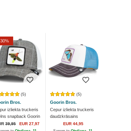
-30%
(5)
(5)
orin Bros.
Goorin Bros.
ur izliekta truckeris
Cepur izliekta truckeris
lns snapback Goorin
daudzkrāsains
s. Lit Firefly Luxury
snapback Social Remix
UR
39,95
EUR 27,97
EUR 44,95
on The Farm Black
The Farm no Goorin
aņem to
Otrdiena, 11.
Saņem to
Otrdiena, 11.