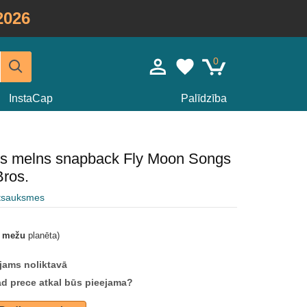
2026
0
InstaCap
Palīdzība
eris melns snapback Fly Moon Songs
Bros.
atsauksmes
t mežu
planēta)
jams noliktavā
ad prece atkal būs pieejama?