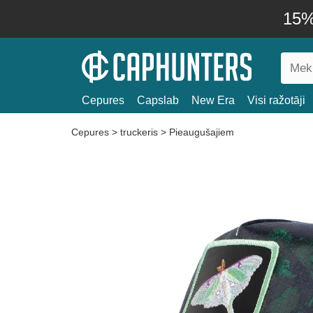
15% 
Cepures
Capslab
New Era
Visi ražotāji
Cepures
>
truckeris
>
Pieaugušajiem