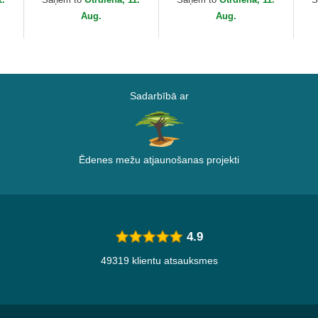
Fauna The...
and
Aug.
Aug.
Sadarbībā ar
Ēdenes mežu atjaunošanas projekti
4.9
49319 klientu atsauksmes