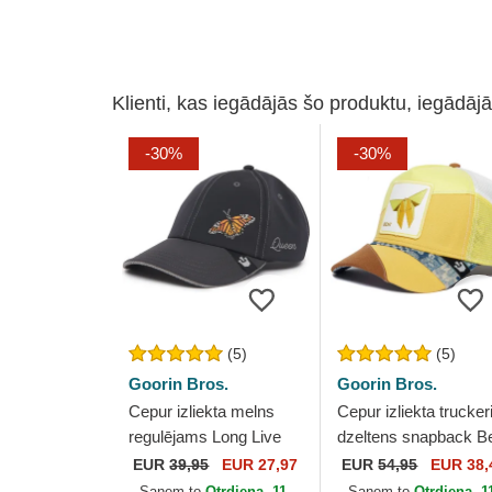
Klienti, kas iegādājās šo produktu, iegādājā
-30%
-30%
(5)
(5)
Goorin Bros.
Goorin Bros.
Cepur izliekta melns
Cepur izliekta trucker
regulējams Long Live
dzeltens snapback B
The Queen The Farm
Transform Farmigami
EUR
39,95
EUR 27,97
EUR
54,95
EUR 38,
Lady Balls The Farm no
The Farm no Goorin
Saņem to
Otrdiena, 11.
Saņem to
Otrdiena, 1