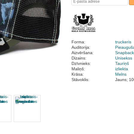
Forma:
truckeris
Auditorija:
Pieauguš
Aizvēršana:
Snapbac
Dizains:
Unisekss
Dzīvnieks:
Tauriņš
Maliņš:
izliekta
Krāsa:
Melns
Stāvoklis:
Jauns; 10