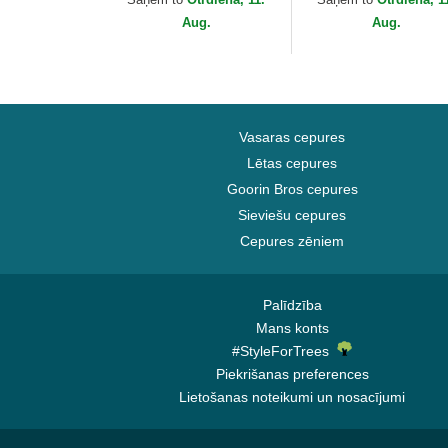
Goorin Bros.
Bros.
Aug.
Aug.
Vasaras cepures
Lētas cepures
Goorin Bros cepures
Sieviešu cepures
Cepures zēniem
Palīdzība
Mans konts
#StyleForTrees
Piekrišanas preferences
Lietošanas noteikumi un nosacījumi