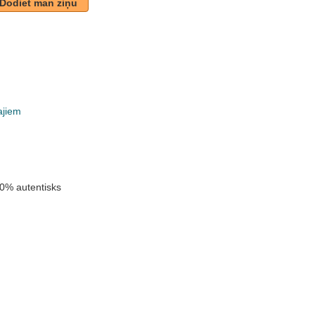
Dodiet man ziņu
ajiem
k
0% autentisks