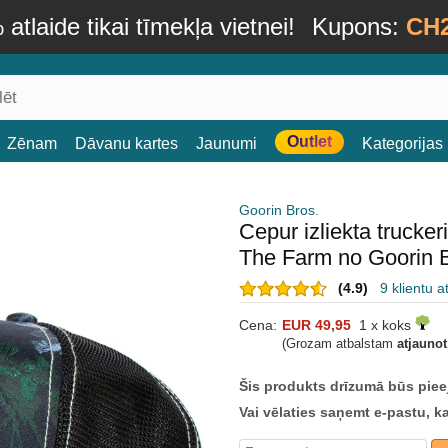
atlaide tikai tīmekļa vietnei!
Kupons:
CH
Outlet
Zēnam
Dāvanu kartes
Jaunumi
Kategorijas
Goorin Bros.
Cepur izliekta truck
The Farm no Goorin 
(4.9)
9 klientu 
Cena:
EUR 49,95
1 x koks
(Grozam atbalstam
atjauno
Šis produkts drīzumā būs piee
Vai vēlaties saņemt e-pastu, k