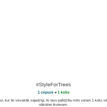
#StyleForTrees
1 cepure
=
1 koks
r, kur tie visvairāk vajadzīgi. Ar tavu palīdzību mēs varam 1 koks vēl 
nākotnei ikvienam.