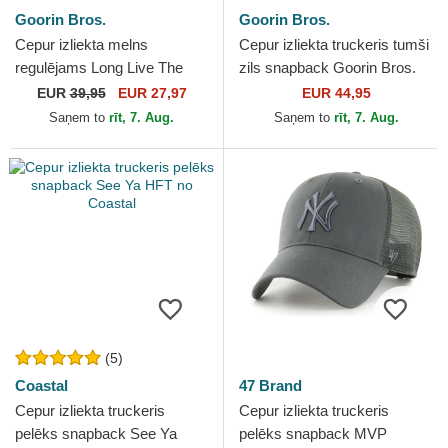
Goorin Bros.
Goorin Bros.
Cepur izliekta melns
Cepur izliekta truckeris tumši
regulējams Long Live The
zils snapback Goorin Bros.
Queen The Farm Lady Balls
Butterfly Hyper Active Flora
EUR
39,95
EUR 27,97
EUR 44,95
The Farm no Goorin Bros.
Fauna The...
Saņem to
rīt, 7. Aug.
Saņem to
rīt, 7. Aug.
(5)
Coastal
47 Brand
Cepur izliekta truckeris
Cepur izliekta truckeris
pelēks snapback See Ya
pelēks snapback MVP