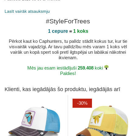
Lasīt vairāk atsauksmju
#StyleForTrees
1 cepure
=
1 koks
Pērkot kaut ko Caphunters, tu palīdz stādīt kokus tur, kur tie
visvairāk vajadzīgi. Ar tavu palīdzību mēs varam 1 koks vēl
vairāk un kopā spert soli pretī ilgtspējai un labākai nākotnei
ikvienam.
Mēs jau esam iestādījuši
259.408
koki
Paldies!
Klienti, kas iegādājās šo produktu, iegādājās arī
-30%