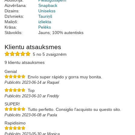
Auditorija:
Pieaugušajiem
Aizvēršana:
Snapback
Dizains:
Unisekss
Dzīvnieks:
Tauriņš
Maliņš:
izliekta
Krāsa:
Pelēks
Stāvoklis:
Jauns; 100% autentisks
Klientu atsauksmes
5 no 5 zvaigznēm
9 klientu atsauksmes
Genial
Envío super rápido y gorra muy bonita.
Publicēts 2023-06-14 ar Raquel
Top
Publicēts 2023-06-10 ar Freddy
SUPER!
Tutto perfetto. Consiglio l'acquisto su questo sito.
Publicēts 2023-06-08 ar Paola
Rapidisimo
Publicēts 2023-05-30 ar Monica