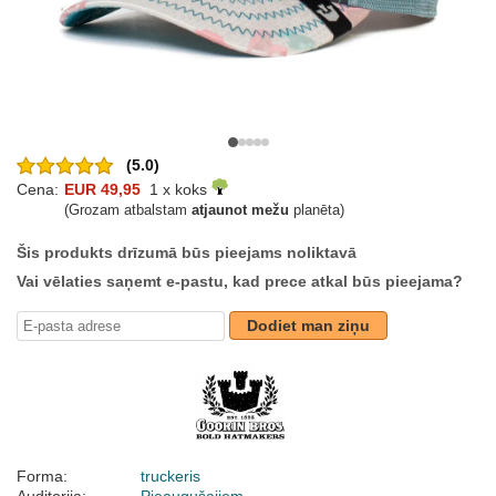
(5.0)
Cena:
EUR 49,95
1 x koks
(Grozam atbalstam
atjaunot mežu
planēta)
Šis produkts drīzumā būs pieejams noliktavā
Vai vēlaties saņemt e-pastu, kad prece atkal būs pieejama?
Dodiet man ziņu
Forma:
truckeris