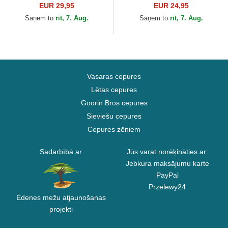
HFT no Coastal
Branson no New York
EUR 29,95
EUR 24,95
Yankees MLB no 47 Brand
Saņem to
rīt, 7. Aug.
Saņem to
rīt, 7. Aug.
Vasaras cepures
Lētas cepures
Goorin Bros cepures
Sieviešu cepures
Cepures zēniem
Sadarbībā ar
Jūs varat norēķināties ar:
Jebkura maksājumu karte
PayPal
Przelewy24
Ēdenes mežu atjaunošanas
projekti