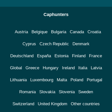
Caphunters
Austria
Belgique
Bulgaria
Canada
Croatia
Cyprus
Czech Republic
Denmark
Deutschland
España
Estonia
Finland
France
Global
Greece
Hungary
Ireland
Italia
Latvia
Lithuania
Luxembourg
Malta
Poland
Portugal
Romania
Slovakia
Slovenia
Sweden
Switzerland
United Kingdom
Other countries