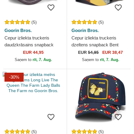
(5)
(5)
Goorin Bros.
Goorin Bros.
Cepur izliekta truckeris
Cepur izliekta truckeris
daudzkrāsains snapback
dzeltens snapback Bent
Social Remix The Farm no
Transform Farmigami The
EUR 44,95
EUR
54,95
EUR 38,47
Goorin Bros.
Farm no Goorin Bros.
Saņem to
rīt, 7. Aug.
Saņem to
rīt, 7. Aug.
-30%
(5)
(5)