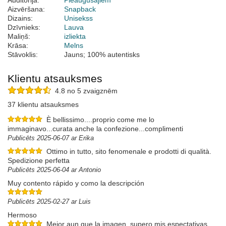
Auditorija:
Pieaugušajiem
Aizvēršana:
Snapback
Dizains:
Unisekss
Dzīvnieks:
Lauva
Maliņš:
izliekta
Krāsa:
Melns
Stāvoklis:
Jauns; 100% autentisks
Klientu atsauksmes
4.8 no 5 zvaigznēm
37 klientu atsauksmes
È bellissimo....proprio come me lo
immaginavo...curata anche la confezione...complimenti
Publicēts 2025-06-07 ar Erika
Ottimo in tutto, sito fenomenale e prodotti di qualità.
Spedizione perfetta
Publicēts 2025-06-04 ar Antonio
Muy contento rápido y como la descripción
Publicēts 2025-02-27 ar Luis
Hermoso
Mejor aun que la imagen, supero mis espectativas