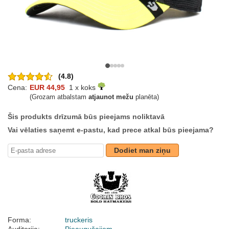
(4.8)
Cena:
EUR 44,95
1 x koks
(Grozam atbalstam
atjaunot mežu
planēta)
Šis produkts drīzumā būs pieejams noliktavā
Vai vēlaties saņemt e-pastu, kad prece atkal būs pieejama?
Dodiet man ziņu
Forma:
truckeris