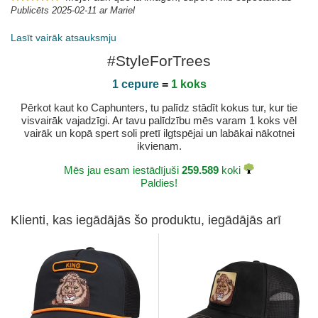
Publicēts 2025-02-11 ar Mariel
Lasīt vairāk atsauksmju
#StyleForTrees
1 cepure
=
1 koks
Pērkot kaut ko Caphunters, tu palīdz stādīt kokus tur, kur tie
visvairāk vajadzīgi. Ar tavu palīdzību mēs varam 1 koks vēl
vairāk un kopā spert soli pretī ilgtspējai un labākai nākotnei
ikvienam.
Mēs jau esam iestādījuši
259.589
koki
Paldies!
Klienti, kas iegādājās šo produktu, iegādājās arī