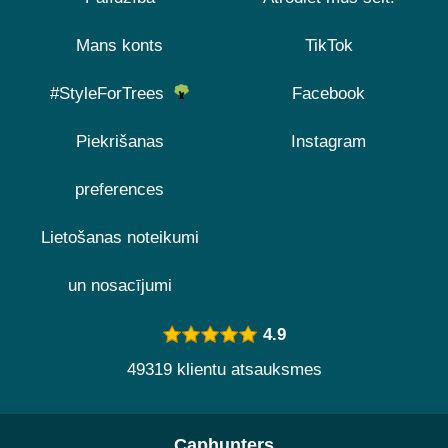
Mans konts
TikTok
#StyleForTrees
Facebook
Piekrišanas
Instagram
preferences
Lietošanas noteikumi
un nosacījumi
4.9
49319 klientu atsauksmes
Caphunters