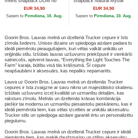
melns snapback DOM no
snapback Natural Mystik
Von Dutch
MYS Lauva Mītiskas radības
EUR 34,90
EUR 34,90
no Capslab
Saņem to
Pirmdiena, 10. Aug.
Saņem to
Pirmdiena, 10. Aug.
Goorin Bros. Lauvas melnā un dzeltenā Trucker cepure ir īsts
zīmola šedevrs. Unisex dizains un spiedpoga aizdare padara to
ideāli piemērotu pieaugušajiem, kuri vēlas valkāt unikālu un
oriģinālu stilu. Izšūtais lauvas uzšuvums priekšpusē ir vienkārši
satriecošs, aptverot lauvas, “Everything the Light Touches The
Farm” karaļa, būtību visā tās krāšņumā. Šī cepure
neapšaubāmi ir aksesuārs, kas nepaliks nepamanīts.
Lauva uz Goorin Bros. Lauvas melnā un dzeltenās Trucker
cepures ir īsta zvaigzne ar savu nikno un majestātisko skatienu.
Izšūtais uzšuvums izceļ kvalitāti un uzmanību detaļām, kas
raksturo zīmolu. Melnās un dzeltenās krāsas kombinācija
piešķir tai modernu un uzmanību piesaistošu pieskārienu, kas ir
ideāli piemērota tiem, kas vēlas izcelties ar unikālu aksesuāru.
Trucker stils un spiedpoga aizdare garantē ērtu un personalizētu
piegulumu.
Goorin Bros. Lauvas melnā un dzeltenā Trucker cepure ir ideāli
piemērota tiem, kas meklē daudzpusīgu un stilīgu aksesuāru.