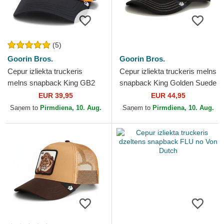
(5)
Goorin Bros.
Goorin Bros.
Cepur izliekta truckeris
Cepur izliekta truckeris melns
melns snapback King GB2
snapback King Golden Suede
Lion The Rocker The Farm
The Farm no Goorin Bros.
EUR 39,95
EUR 44,95
no Goorin Bros.
Saņem to
Pirmdiena, 10. Aug.
Saņem to
Pirmdiena, 10. Aug.