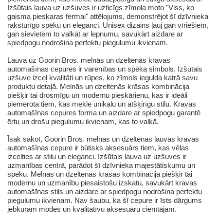
Izšūtais lauva uz uzšuves ir uzticīgs zīmola moto "Viss, ko
gaisma pieskaras fermai" attēlojums, demonstrējot šī dzīvnieka
raksturīgo spēku un eleganci. Unisex dizains ļauj gan vīriešiem,
gan sievietēm to valkāt ar lepnumu, savukārt aizdare ar
spiedpogu nodrošina perfektu piegulumu ikvienam.
Lauva uz Goorin Bros. melnās un dzeltenās kravas
automašīnas cepures ir varenības un spēka simbols. Izšūtais
uzšuve izceļ kvalitāti un rūpes, ko zīmols iegulda katrā savu
produktu detaļā. Melnās un dzeltenās krāsas kombinācija
piešķir tai drosmīgu un modernu pieskārienu, kas ir ideāli
piemērota tiem, kas meklē unikālu un atšķirīgu stilu. Kravas
automašīnas cepures forma un aizdare ar spiedpogu garantē
ērtu un drošu piegulumu ikvienam, kas to valkā.
Īsāk sakot, Goorin Bros. melnās un dzeltenās lauvas kravas
automašīnas cepure ir būtisks aksesuārs tiem, kas vēlas
izcelties ar stilu un eleganci. Izšūtais lauva uz uzšuves ir
uzmanības centrā, parādot šī dzīvnieka majestātiskumu un
spēku. Melnās un dzeltenās krāsas kombinācija piešķir tai
modernu un uzmanību piesaistošu izskatu, savukārt kravas
automašīnas stils un aizdare ar spiedpogu nodrošina perfektu
piegulumu ikvienam. Nav šaubu, ka šī cepure ir īsts dārgums
jebkuram modes un kvalitatīvu aksesuāru cienītājam.