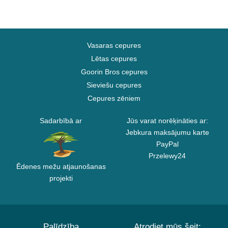
Vasaras cepures
Lētas cepures
Goorin Bros cepures
Sieviešu cepures
Cepures zēniem
Sadarbībā ar
Jūs varat norēķināties ar:
Jebkura maksājumu karte
PayPal
Przelewy24
Ēdenes mežu atjaunošanas
projekti
Palīdzība
Atrodiet mūs šeit: