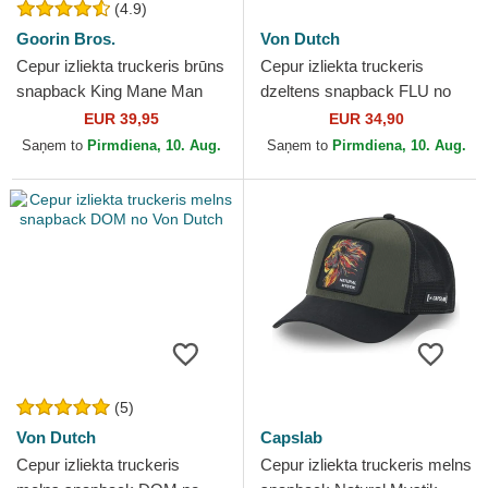
(4.9)
Goorin Bros.
Von Dutch
Cepur izliekta truckeris brūns
Cepur izliekta truckeris
snapback King Mane Man
dzeltens snapback FLU no
The Farm no Goorin Bros.
Von Dutch
EUR 39,95
EUR 34,90
Saņem to
Pirmdiena, 10. Aug.
Saņem to
Pirmdiena, 10. Aug.
(5)
Von Dutch
Capslab
Cepur izliekta truckeris
Cepur izliekta truckeris melns