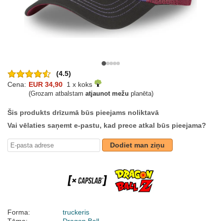
(4.5)
Cena:
EUR 34,90
1 x koks
(Grozam atbalstam
atjaunot mežu
planēta)
Šis produkts drīzumā būs pieejams noliktavā
Vai vēlaties saņemt e-pastu, kad prece atkal būs pieejama?
Dodiet man ziņu
Forma:
truckeris