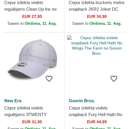
Cepur izliekta violets
Cepur izliekta truckeris melns
regulējams Clean Up Iris no
snapback JKR2 Joker DC
New York Yankees MLB no
Comics no Capslab
EUR 27,95
EUR 34,90
47 Brand
Saņem to
Otrdiena, 11. Aug.
Saņem to
Otrdiena, 11. Aug.
New Era
Goorin Bros.
Cepur izliekta violets
Cepur izliekta violets
regulējams 9TWENTY
snapback Fury Hell Hath No
Seersucker no New York
Wings The Farm no Goorin
EUR 31,95
EUR 44,95
Yankees MLB no New Era
Bros.
Saņem to
Otrdiena, 11. Aug.
Saņem to
Otrdiena, 11. Aug.