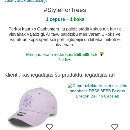
Lasīt vairāk atsauksmju
#StyleForTrees
1 cepure
=
1 koks
Pērkot kaut ko Caphunters, tu palīdz stādīt kokus tur, kur tie
visvairāk vajadzīgi. Ar tavu palīdzību mēs varam 1 koks vēl
vairāk un kopā spert soli pretī ilgtspējai un labākai nākotnei
ikvienam.
Mēs jau esam iestādījuši
259.589
koki
Paldies!
Klienti, kas iegādājās šo produktu, iegādājās arī