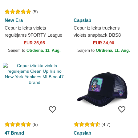
(5)
New Era
Capslab
Cepur izliekta violets
Cepur izliekta truckeris
regulējams 9FORTY League
violets snapback DBS8
Essential no New York
BEEB Beerus Dragon Ball no
EUR 25,95
EUR 34,90
Yankees MLB no New Era
Capslab
Saņem to
Otrdiena, 11. Aug.
Saņem to
Otrdiena, 11. Aug.
(5)
(4.7)
47 Brand
Capslab