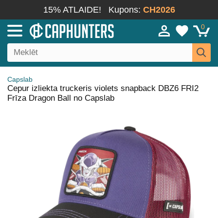
15% ATLAIDE!
Kupons:
CH2026
0
Capslab
Cepur izliekta truckeris violets snapback DBZ6 FRI2
Frīza Dragon Ball no Capslab