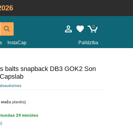
2026
0
s
InstaCap
Palīdzība
eris balts snapback DB3 GOK2 Son
 Capslab
 atsauksmes
t mežu
planēta)
stundas 24 minūtes
s)