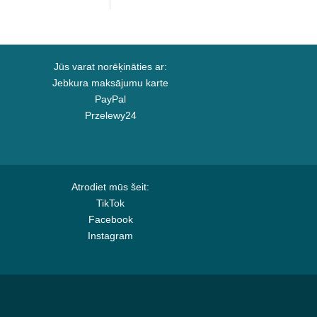
 Capslab
no Capslab
Jūs varat norēķināties ar:
Jebkura maksājumu karte
PayPal
Przelewy24
Atrodiet mūs šeit:
TikTok
Facebook
Instagram