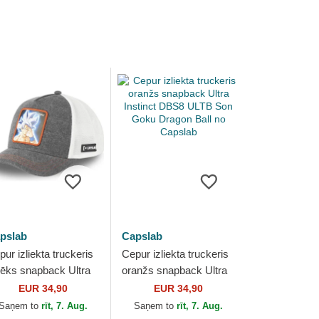
pslab
Capslab
ur izliekta truckeris
Cepur izliekta truckeris
lēks snapback Ultra
oranžs snapback Ultra
stinct DBS8 GOKB
Instinct DBS8 ULTB
EUR 34,90
EUR 34,90
n Goku Dragon Ball
Son Goku Dragon Ball
Saņem to
rīt, 7. Aug.
Saņem to
rīt, 7. Aug.