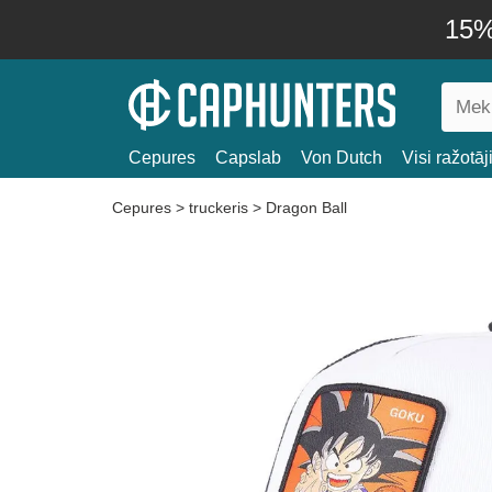
15% 
Cepures
Capslab
Von Dutch
Visi ražotāj
Cepures
>
truckeris
>
Dragon Ball