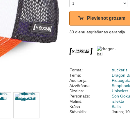
Pievienot grozam
30 dienu atgriešanas garantija
Forma:
truckeris
Tēma:
Dragon Ba
Auditorija:
Pieauguš
Aizvēršana:
Snapbac
Dizains:
Unisekss
Personāžs:
Son Gok
Maliņš:
izliekta
Krāsa:
Balts
Stāvoklis:
Jauns; 10