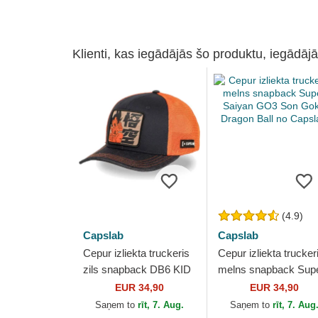
Klienti, kas iegādājās šo produktu, iegādājā
(4.9)
Capslab
Capslab
Cepur izliekta truckeris
Cepur izliekta trucker
zils snapback DB6 KID
melns snapback Sup
Son Goku Dragon Ball
Saiyan GO3 Son Go
EUR 34,90
EUR 34,90
no Capslab
Dragon Ball no Capsl
Saņem to
rīt, 7. Aug.
Saņem to
rīt, 7. Aug