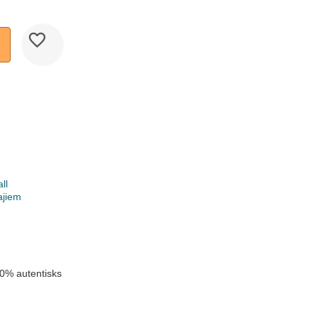
ll
ajiem
k
u
0% autentisks