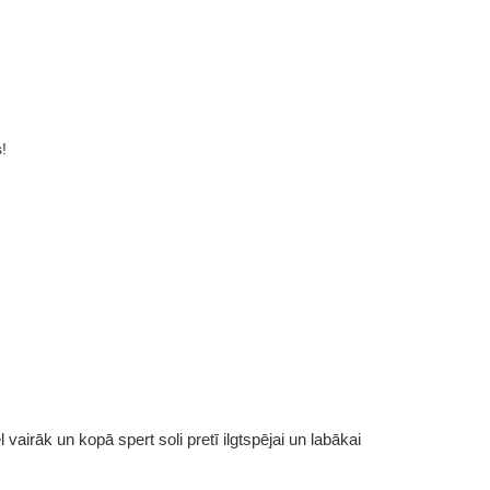
!
vairāk un kopā spert soli pretī ilgtspējai un labākai