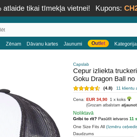
atlaide tikai tīmekļa vietnei!
Kupons:
CH
Outlet
i
Zēnam
Dāvanu kartes
Jaunumi
Kategorija
Capslab
Cepur izliekta truck
Goku Dragon Ball no
(4.8)
11 klientu
Cena:
EUR 34,90
1 x koks
(Grozam atbalstam
atjauno
Noliktavā
Gribi to rīt?
Pasūtīt ietvaros
11 
One Size Fits All
(Izmēru ceļvedi
Daudzums