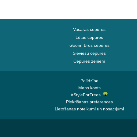
Vasaras cepures
Lētas cepures
Goorin Bros cepures
Sieviešu cepures
Cepures zēniem
Palīdzība
Mans konts
#StyleForTrees
Piekrišanas preferences
Lietošanas noteikumi un nosacījumi