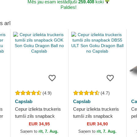
Mēs jau esam iestādījuši
259.408
koki
Paldies!
s arī
(4.9)
(4.7)
Capslab
Capslab
Ca
is
Cepur izliekta truckeris
Cepur izliekta truckeris
Cep
er
tumši zils snapback
tumši zils snapback
pe
ku
GOK Son Goku Dragon
DBS5 ULT Son Goku
In
EUR 34,95
EUR 34,90
ab
Ball no Capslab
Dragon Ball no Capslab
So
.
Saņem to
rīt, 7. Aug.
Saņem to
rīt, 7. Aug.