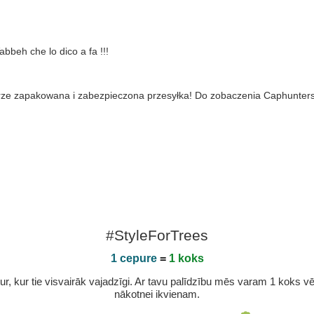
abbeh che lo dico a fa !!!
brze zapakowana i zabezpieczona przesyłka! Do zobaczenia Caphunters
#StyleForTrees
1 cepure
=
1 koks
r, kur tie visvairāk vajadzīgi. Ar tavu palīdzību mēs varam 1 koks vēl 
nākotnei ikvienam.