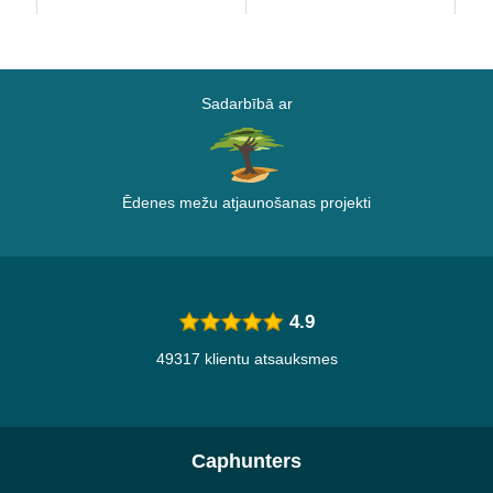
no
Sadarbībā ar
Ēdenes mežu atjaunošanas projekti
4.9
49317 klientu atsauksmes
Caphunters