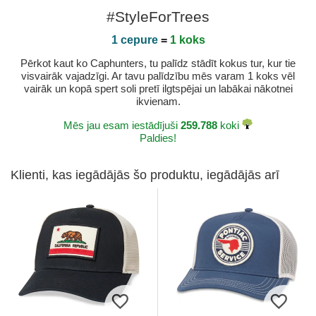
#StyleForTrees
1 cepure
=
1 koks
Pērkot kaut ko Caphunters, tu palīdz stādīt kokus tur, kur tie
visvairāk vajadzīgi. Ar tavu palīdzību mēs varam 1 koks vēl
vairāk un kopā spert soli pretī ilgtspējai un labākai nākotnei
ikvienam.
Mēs jau esam iestādījuši
259.788
koki
Paldies!
Klienti, kas iegādājās šo produktu, iegādājās arī