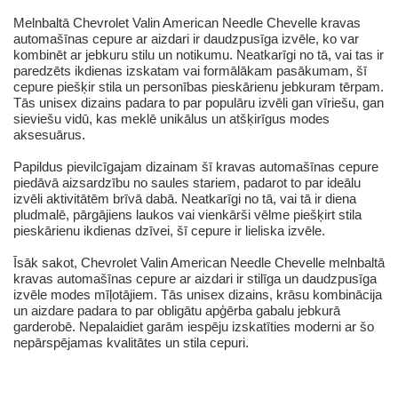
Melnbaltā Chevrolet Valin American Needle Chevelle kravas
automašīnas cepure ar aizdari ir daudzpusīga izvēle, ko var
kombinēt ar jebkuru stilu un notikumu. Neatkarīgi no tā, vai tas ir
paredzēts ikdienas izskatam vai formālākam pasākumam, šī
cepure piešķir stila un personības pieskārienu jebkuram tērpam.
Tās unisex dizains padara to par populāru izvēli gan vīriešu, gan
sieviešu vidū, kas meklē unikālus un atšķirīgus modes
aksesuārus.
Papildus pievilcīgajam dizainam šī kravas automašīnas cepure
piedāvā aizsardzību no saules stariem, padarot to par ideālu
izvēli aktivitātēm brīvā dabā. Neatkarīgi no tā, vai tā ir diena
pludmalē, pārgājiens laukos vai vienkārši vēlme piešķirt stila
pieskārienu ikdienas dzīvei, šī cepure ir lieliska izvēle.
Īsāk sakot, Chevrolet Valin American Needle Chevelle melnbaltā
kravas automašīnas cepure ar aizdari ir stilīga un daudzpusīga
izvēle modes mīļotājiem. Tās unisex dizains, krāsu kombinācija
un aizdare padara to par obligātu apģērba gabalu jebkurā
garderobē. Nepalaidiet garām iespēju izskatīties moderni ar šo
nepārspējamas kvalitātes un stila cepuri.