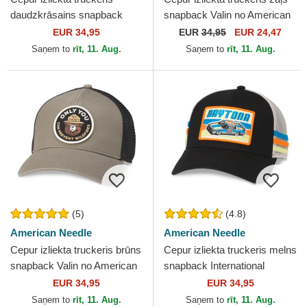
daudzkrāsains snapback
snapback Valin no American
Twill Valin Patch no American
Needle
EUR 34,95
EUR
34,95
EUR 24,47
Needle
Saņem to
rīt, 11. Aug.
Saņem to
rīt, 11. Aug.
(5)
(4.8)
American Needle
American Needle
Cepur izliekta truckeris brūns
Cepur izliekta truckeris melns
snapback Valin no American
snapback International
Needle
Speedway Tri Color no
EUR 34,95
EUR 34,95
American Needle
Saņem to
rīt, 11. Aug.
Saņem to
rīt, 11. Aug.