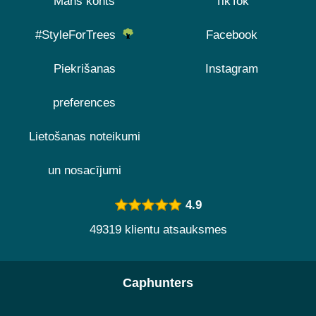
Mans konts
TikTok
#StyleForTrees
Facebook
Piekrišanas
Instagram
preferences
Lietošanas noteikumi
un nosacījumi
4.9
49319 klientu atsauksmes
Caphunters