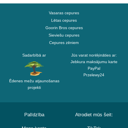
Vasaras cepures
Lētas cepures
Goorin Bros cepures
Sieviešu cepures
Cepures zēniem
Sadarbībā ar
Jūs varat norēķināties ar:
Jebkura maksājumu karte
PayPal
Przelewy24
Ēdenes mežu atjaunošanas
projekti
Palīdzība
Atrodiet mūs šeit: