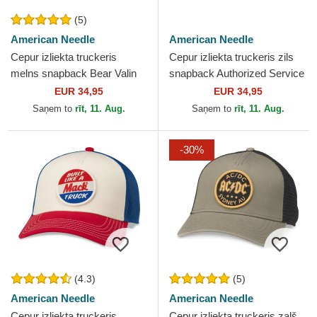
(5)
American Needle
American Needle
Cepur izliekta truckeris
Cepur izliekta truckeris zils
melns snapback Bear Valin
snapback Authorized Service
no American Needle
Valin no American Needle
EUR 34,95
EUR 34,95
Saņem to
rīt, 11. Aug.
Saņem to
rīt, 11. Aug.
-30%
(4.3)
(5)
American Needle
American Needle
Cepur izliekta truckeris
Cepur izliekta truckeris zaļš