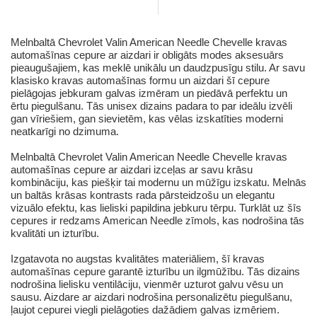
Melnbaltā Chevrolet Valin American Needle Chevelle kravas
automašīnas cepure ar aizdari ir obligāts modes aksesuārs
pieaugušajiem, kas meklē unikālu un daudzpusīgu stilu. Ar savu
klasisko kravas automašīnas formu un aizdari šī cepure
pielāgojas jebkuram galvas izmēram un piedāvā perfektu un
ērtu piegulšanu. Tās unisex dizains padara to par ideālu izvēli
gan vīriešiem, gan sievietēm, kas vēlas izskatīties moderni
neatkarīgi no dzimuma.
Melnbaltā Chevrolet Valin American Needle Chevelle kravas
automašīnas cepure ar aizdari izceļas ar savu krāsu
kombināciju, kas piešķir tai modernu un mūžīgu izskatu. Melnās
un baltās krāsas kontrasts rada pārsteidzošu un elegantu
vizuālo efektu, kas lieliski papildina jebkuru tērpu. Turklāt uz šīs
cepures ir redzams American Needle zīmols, kas nodrošina tās
kvalitāti un izturību.
Izgatavota no augstas kvalitātes materiāliem, šī kravas
automašīnas cepure garantē izturību un ilgmūžību. Tās dizains
nodrošina lielisku ventilāciju, vienmēr uzturot galvu vēsu un
sausu. Aizdare ar aizdari nodrošina personalizētu piegulšanu,
ļaujot cepurei viegli pielāgoties dažādiem galvas izmēriem.