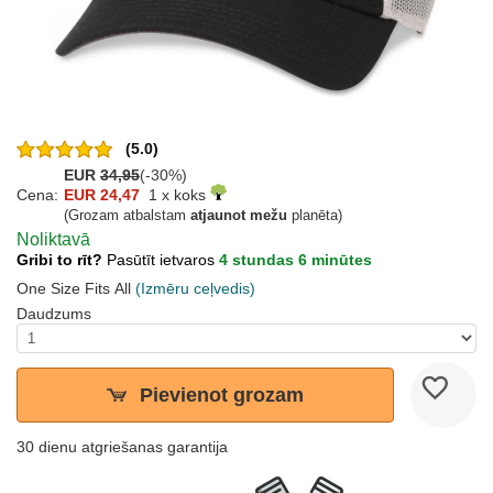
(5.0)
EUR
34,95
(-30%)
Cena:
EUR 24,47
1 x koks
(Grozam atbalstam
atjaunot mežu
planēta)
Noliktavā
Gribi to rīt?
Pasūtīt ietvaros
4 stundas 6 minūtes
One Size Fits All
(Izmēru ceļvedis)
Daudzums
Pievienot grozam
30 dienu atgriešanas garantija