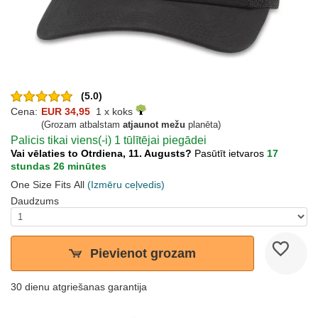
(5.0)
Cena:
EUR 34,95
1 x koks
(Grozam atbalstam
atjaunot mežu
planēta)
Palicis tikai viens(-i) 1 tūlītējai piegādei
Vai vēlaties to Otrdiena, 11. Augusts?
Pasūtīt ietvaros
17
stundas 26 minūtes
One Size Fits All
(Izmēru ceļvedis)
Daudzums
Pievienot grozam
30 dienu atgriešanas garantija