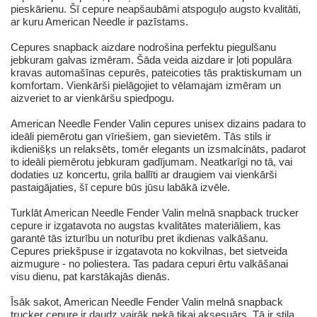
pieskārienu. Šī cepure neapšaubāmi atspoguļo augsto kvalitāti,
ar kuru American Needle ir pazīstams.
Cepures snapback aizdare nodrošina perfektu piegulšanu
jebkuram galvas izmēram. Šāda veida aizdare ir ļoti populāra
kravas automašīnas cepurēs, pateicoties tās praktiskumam un
komfortam. Vienkārši pielāgojiet to vēlamajam izmēram un
aizveriet to ar vienkāršu spiedpogu.
American Needle Fender Valin cepures unisex dizains padara to
ideāli piemērotu gan vīriešiem, gan sievietēm. Tās stils ir
ikdienišķs un relaksēts, tomēr elegants un izsmalcināts, padarot
to ideāli piemērotu jebkuram gadījumam. Neatkarīgi no tā, vai
dodaties uz koncertu, grila ballīti ar draugiem vai vienkārši
pastaigājaties, šī cepure būs jūsu labākā izvēle.
Turklāt American Needle Fender Valin melnā snapback trucker
cepure ir izgatavota no augstas kvalitātes materiāliem, kas
garantē tās izturību un noturību pret ikdienas valkāšanu.
Cepures priekšpuse ir izgatavota no kokvilnas, bet sietveida
aizmugure - no poliestera. Tas padara cepuri ērtu valkāšanai
visu dienu, pat karstākajās dienās.
Īsāk sakot, American Needle Fender Valin melnā snapback
trucker cepure ir daudz vairāk nekā tikai aksesuārs. Tā ir stila