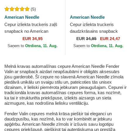
(5)
American Needle
American Needle
Cepur izliekta truckeris zaļš
Cepur izliekta truckeris
snapback no American
daudzkrāsains snapback
Needle
Valin no American Needle
EUR 34,95
EUR
34,95
EUR 24,47
Saņem to
Otrdiena, 11. Aug.
Saņem to
Otrdiena, 11. Aug.
Melnā kravas automašīnas cepure American Needle Fender
Valin ar snapback aizdari neapšaubāmi ir obligāts aksesuārs
jūsu garderobē. Šī cepure no slavenā American Needle zīmola
piedāvā unikālu un svaigu stilu un, pateicoties tās unisex
dizainam, ir lieliski piemērota jebkuram pieaugušajam. Cepurei ir
tradicionāla kravas automašīnas cepures forma, kas nozīmē,
ka tai ir strukturēta priekšpuse, izliekts aizsargs un sieta
aizmugure, kas nodrošina lielisku ventilāciju.
Fender Valin cepures melnā krāsa piešķir tai eleganci un
daudzpusību, kas nozīmē, ka to var kombinēt ar jebkuru
apģērbu. American Needle zīmols ir izšuvis savu logotipu
cepures priekšpusē, piešķirot tai autentiskuma un prestiža