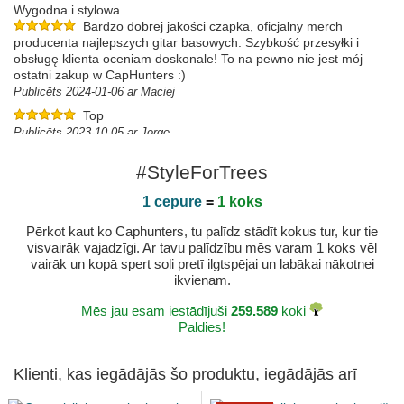
Wygodna i stylowa
Bardzo dobrej jakości czapka, oficjalny merch
producenta najlepszych gitar basowych. Szybkość przesyłki i
obsługę klienta oceniam doskonale! To na pewno nie jest mój
ostatni zakup w CapHunters :)
Publicēts 2024-01-06 ar Maciej
Top
Publicēts 2023-10-05 ar Jorge
#StyleForTrees
1 cepure
=
1 koks
Pērkot kaut ko Caphunters, tu palīdz stādīt kokus tur, kur tie
visvairāk vajadzīgi. Ar tavu palīdzību mēs varam 1 koks vēl
vairāk un kopā spert soli pretī ilgtspējai un labākai nākotnei
ikvienam.
Mēs jau esam iestādījuši
259.589
koki
Paldies!
Klienti, kas iegādājās šo produktu, iegādājās arī