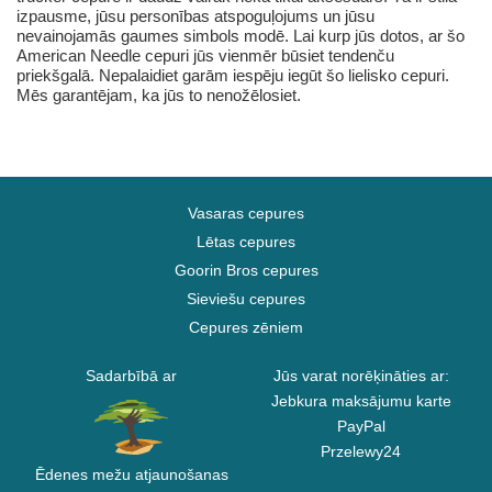
izpausme, jūsu personības atspoguļojums un jūsu
nevainojamās gaumes simbols modē. Lai kurp jūs dotos, ar šo
American Needle cepuri jūs vienmēr būsiet tendenču
priekšgalā. Nepalaidiet garām iespēju iegūt šo lielisko cepuri.
Mēs garantējam, ka jūs to nenožēlosiet.
Vasaras cepures
Lētas cepures
Goorin Bros cepures
Sieviešu cepures
Cepures zēniem
Sadarbībā ar
Jūs varat norēķināties ar:
Jebkura maksājumu karte
PayPal
Przelewy24
Ēdenes mežu atjaunošanas