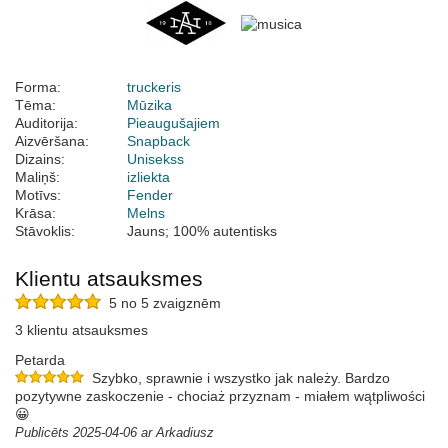
Forma:
truckeris
Tēma:
Mūzika
Auditorija:
Pieaugušajiem
Aizvēršana:
Snapback
Dizains:
Unisekss
Maliņš:
izliekta
Motīvs:
Fender
Krāsa:
Melns
Stāvoklis:
Jauns; 100% autentisks
Klientu atsauksmes
5 no 5 zvaigznēm
3 klientu atsauksmes
Petarda
Szybko, sprawnie i wszystko jak należy. Bardzo
pozytywne zaskoczenie - chociaż przyznam - miałem wątpliwości
😀
Publicēts 2025-04-06 ar Arkadiusz