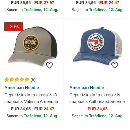
American Needle
no American Needle
EUR
39,95
EUR 27,97
EUR
34,95
EUR 24,47
Saņem to
Trešdiena, 12. Aug.
Saņem to
Trešdiena, 12. Aug.
-30%
(5)
American Needle
American Needle
Cepur izliekta truckeris zaļš
Cepur izliekta truckeris zils
snapback Valin no American
snapback Authorized Service
Needle
Valin no American Needle
EUR
34,95
EUR 24,47
EUR 34,95
Saņem to
Trešdiena, 12. Aug.
Saņem to
Trešdiena, 12. Aug.