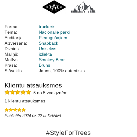
Forma:
truckeris
Tēma:
Nacionālie parki
Auditorija:
Pieaugušajiem
Aizvēršana:
Snapback
Dizains:
Unisekss
Maliņš:
izliekta
Motīvs:
Smokey Bear
Krāsa:
Brūns
Stāvoklis:
Jauns; 100% autentisks
Klientu atsauksmes
5 no 5 zvaigznēm
1 klientu atsauksmes
Publicēts 2024-05-22 ar DANIEL
#StyleForTrees