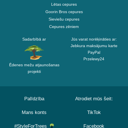
Lētas cepures
Goorin Bros cepures
Sieviešu cepures
Cepures zēniem
Sadarbībā ar
Jūs varat norēķināties ar:
Jebkura maksājumu karte
PayPal
Przelewy24
Ēdenes mežu atjaunošanas
projekti
Palīdzība
Atrodiet mūs šeit:
Mans konts
TikTok
#StyleForTrees
Facebook