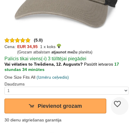
(5.0)
Cena:
EUR 34,95
1 x koks
(Grozam atbalstam
atjaunot mežu
planēta)
Palicis tikai viens(-i) 3 tūlītējai piegādei
Vai vēlaties to Trešdiena, 12. Augusts?
Pasūtīt ietvaros
17
stundas 34 minūtes
One Size Fits All
(Izmēru ceļvedis)
Daudzums
Pievienot grozam
30 dienu atgriešanas garantija