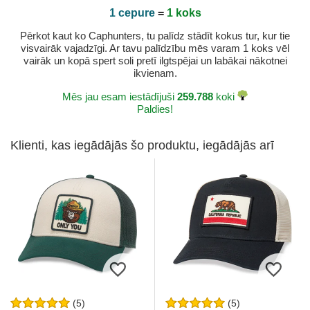
1 cepure
=
1 koks
Pērkot kaut ko Caphunters, tu palīdz stādīt kokus tur, kur tie
visvairāk vajadzīgi. Ar tavu palīdzību mēs varam 1 koks vēl
vairāk un kopā spert soli pretī ilgtspējai un labākai nākotnei
ikvienam.
Mēs jau esam iestādījuši
259.788
koki
Paldies!
Klienti, kas iegādājās šo produktu, iegādājās arī
(5)
(5)