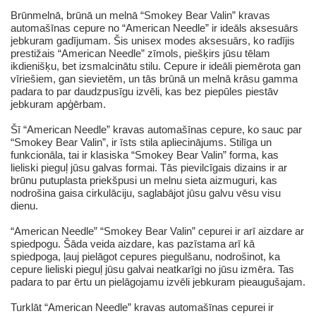
Brūnmelnā, brūnā un melnā “Smokey Bear Valin” kravas
automašīnas cepure no “American Needle” ir ideāls aksesuārs
jebkuram gadījumam. Šis unisex modes aksesuārs, ko radījis
prestižais “American Needle” zīmols, piešķirs jūsu tēlam
ikdienišķu, bet izsmalcinātu stilu. Cepure ir ideāli piemērota gan
vīriešiem, gan sievietēm, un tās brūnā un melnā krāsu gamma
padara to par daudzpusīgu izvēli, kas bez piepūles piestāv
jebkuram apģērbam.
Šī “American Needle” kravas automašīnas cepure, ko sauc par
“Smokey Bear Valin”, ir īsts stila apliecinājums. Stilīga un
funkcionāla, tai ir klasiska “Smokey Bear Valin” forma, kas
lieliski pieguļ jūsu galvas formai. Tās pievilcīgais dizains ir ar
brūnu putuplasta priekšpusi un melnu sieta aizmuguri, kas
nodrošina gaisa cirkulāciju, saglabājot jūsu galvu vēsu visu
dienu.
“American Needle” “Smokey Bear Valin” cepurei ir arī aizdare ar
spiedpogu. Šāda veida aizdare, kas pazīstama arī kā
spiedpoga, ļauj pielāgot cepures piegulšanu, nodrošinot, ka
cepure lieliski pieguļ jūsu galvai neatkarīgi no jūsu izmēra. Tas
padara to par ērtu un pielāgojamu izvēli jebkuram pieaugušajam.
Turklāt “American Needle” kravas automašīnas cepurei ir