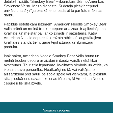
detalizēti izšūts “Smokey Bear” – ikoniskais tēls no Amerikas
Savienoto Valstu Meža dienesta. Šī detaļa piešķir cepurei
unikālu un atšķirīgu pieskārienu, padarot to par īstu mākslas
darbu.
Papildus estētiskām iezīmēm, American Needle Smokey Bear
Valin brūnā un melnā trucker cepure ar aizdari ir apliecinājums
kvalitātei un meistarībai, ar ko zīmols ir pazīstams. Katra
American Needle cepure tiek ražota atbilstoši augstākajiem
kvalitātes standartiem, garantējot izturīgu un ilgmūžīgu
produktu.
Īsāk sakot, American Needle Smokey Bear Valin brūnā un
melnā trucker cepure ar aizdari ir daudz vairāk nekā tikai
aksesuārs. Tā ir stila izpausme, kvalitātes simbols un veids, kā
izpaust savu personību. Neatkarīgi no tā, vai valkājat to
aizsardzībai pret sauli, beisbola spēlē vai vienkārši, lai piešķirtu
stila pieskārienu savam ikdienas tērpam, šī American Needle
cepure ir lieliska izvēle.
Vasaras cepures