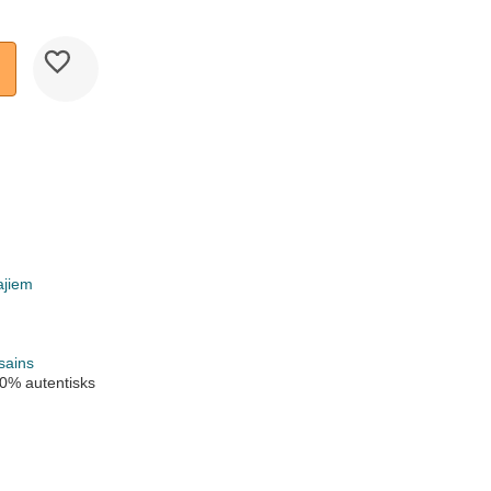
ajiem
k
sains
0% autentisks