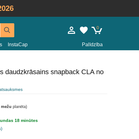
2026
0
s
InstaCap
Palīdzība
eris daudzkrāsains snapback CLA no
 atsauksmes
t mežu
planēta)
tundas 18 minūtes
s)