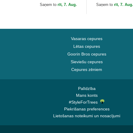
Scooby-Doo no
Saņem to
rīt, 7. Aug.
Saņem to
rīt, 7. Aug
Capslab
Vasaras cepures
Lētas cepures
Goorin Bros cepures
Sieviešu cepures
Cepures zēniem
Palīdzība
Mans konts
#StyleForTrees
Piekrišanas preferences
Lietošanas noteikumi un nosacījumi