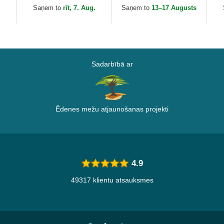
Riks un Mortijs no
Vo
.
Saņem to
rīt, 7. Aug.
Saņem to
13–17 Augusts
Capslab
Sadarbībā ar
Ēdenes mežu atjaunošanas projekti
4.9
49317 klientu atsauksmes