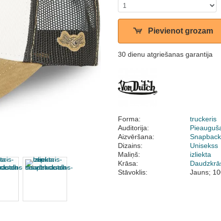
Pievienot grozam
30 dienu atgriešanas garantija
Forma:
truckeris
Auditorija:
Pieauguš
Aizvēršana:
Snapbac
Dizains:
Unisekss
Maliņš:
izliekta
Krāsa:
Daudzkrā
Stāvoklis:
Jauns; 10