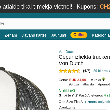
atlaide tikai tīmekļa vietnei!
Kupons:
CH
Outlet
i
Zēnam
Dāvanu kartes
Jaunumi
Kategorija
Von Dutch
Cepur izliekta truck
Von Dutch
(4.7)
29 klientu
Cena:
EUR 34,90
1 x koks
(Grozam atbalstam
atjauno
Noliktavā
Gribi to rīt?
Pasūtīt ietvaros
4 s
One Size Fits All
(Izmēru ceļvedi
Daudzums