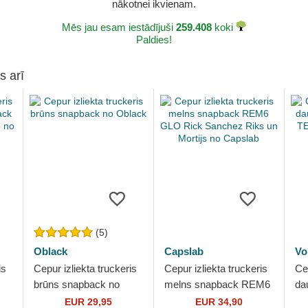
nākotnei ikvienam.
Mēs jau esam iestādījuši
259.408
koki
Paldies!
s arī
(5)
Oblack
Capslab
Vo
is
Cepur izliekta truckeris
Cepur izliekta truckeris
Cep
brūns snapback no
melns snapback REM6
da
Oblack
GLO Rick Sanchez
sn
EUR 29,95
EUR 34,90