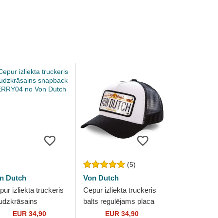
(5)
n Dutch
Von Dutch
ur izliekta truckeris
Cepur izliekta truckeris
udzkrāsains
balts regulējams placa
apback TERRY04 no
California CAL1 no Von
EUR 34,90
EUR 34,90