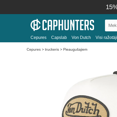
15% 
Cepures
Capslab
Von Dutch
Visi ražotāj
Cepures
>
truckeris
>
Pieaugušajiem