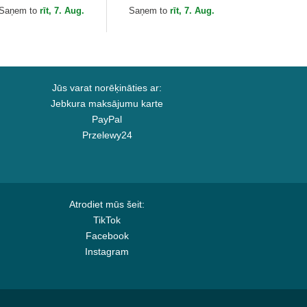
n Dutch
Dutch
Saņem to
rīt, 7. Aug.
Saņem to
rīt, 7. Aug.
Jūs varat norēķināties ar:
Jebkura maksājumu karte
PayPal
Przelewy24
Atrodiet mūs šeit:
TikTok
Facebook
Instagram