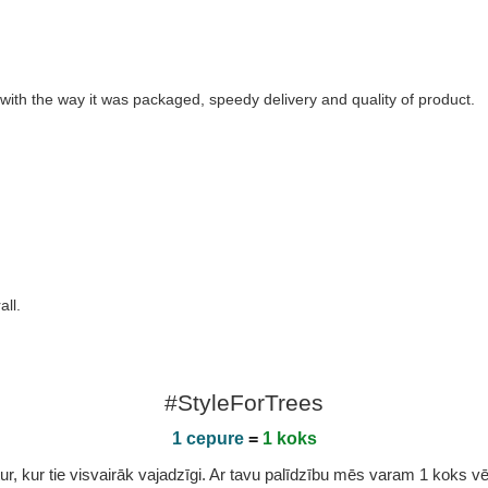
ith the way it was packaged, speedy delivery and quality of product.
all.
#StyleForTrees
1 cepure
=
1 koks
r, kur tie visvairāk vajadzīgi. Ar tavu palīdzību mēs varam 1 koks vēl 