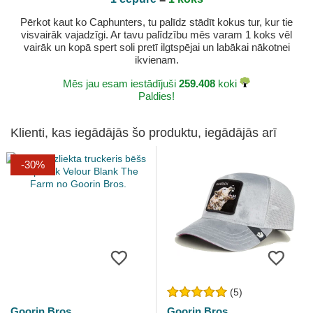
Pērkot kaut ko Caphunters, tu palīdz stādīt kokus tur, kur tie
visvairāk vajadzīgi. Ar tavu palīdzību mēs varam 1 koks vēl
vairāk un kopā spert soli pretī ilgtspējai un labākai nākotnei
ikvienam.
Mēs jau esam iestādījuši
259.408
koki
Paldies!
Klienti, kas iegādājās šo produktu, iegādājās arī
-30%
(5)
Goorin Bros.
Goorin Bros.