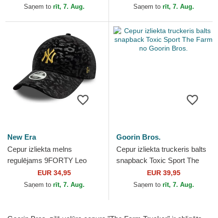
Bros.
Farm no Goorin Bros.
Saņem to
rīt, 7. Aug.
Saņem to
rīt, 7. Aug.
New Era
Goorin Bros.
Cepur izliekta melns
Cepur izliekta truckeris balts
regulējams 9FORTY Leo
snapback Toxic Sport The
Velour Metallic no New York
Farm no Goorin Bros.
EUR 34,95
EUR 39,95
Yankees MLB no New Era
Saņem to
rīt, 7. Aug.
Saņem to
rīt, 7. Aug.