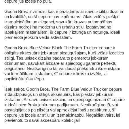
cepure jūs izcels no pūļa.
Goorin Bros. ir zīmols, kas ir pazīstams ar savu izcilību dizainā
un kvalitātē, un šī cepure nav izņēmums. Zilais velūrs piešķir
izsmalcinātību un eleganci, savukārt kravas automašīnas
dizains nodrošina modernu un urbānu stilu. Izgatavota no
labākajiem materiāliem, šī cepure ir izturīga un noturīga, ideāli
piemērota jebkura veida aktivitātēm.
Goorin Bros. Blue Velour Blank The Farm Trucker cepure ir
obligāts aksesuārs jebkuram pieaugušajam, kurš vēlas izcelties
stilīgi. Tās unisex dizains padara to piemērotu jebkuram
dzimumam, savukārt aizdare ar spiedpogu garantē perfektu
piegulšanu. Neatkarīgi no tā, vai dodat priekšroku ikdienišķam
vai formālākam izskatam, šī cepure ir lieliska izvēle, lai
papildinātu jūsu tērpu.
Īsāk sakot, Goorin Bros. The Farm Blue Velour Trucker cepure
ir daudzpusīgs un stilīgs aksesuārs, kas piestāv jebkuram
izskatam. Ar savu unisex dizainu un spiedpogu aizdari šī cepure
ir ideāli piemērota jebkuram gadījumam. Neatkarīgi no tā, vai
pastaigājaties pa pilsētu vai apmeklējat īpašu pasākumu, šī
cepure jūs izcels ar stilu un izsmalcinātību. Negaidiet vairs, lai
pievienotu to savai aksesuāru kolekcijai!