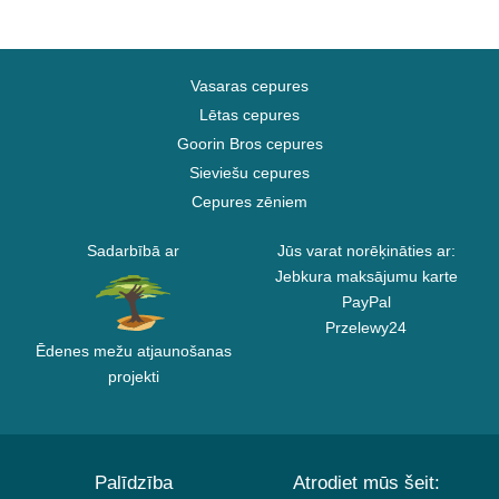
Vasaras cepures
Lētas cepures
Goorin Bros cepures
Sieviešu cepures
Cepures zēniem
Sadarbībā ar
Jūs varat norēķināties ar:
Jebkura maksājumu karte
PayPal
Przelewy24
Ēdenes mežu atjaunošanas
projekti
Palīdzība
Atrodiet mūs šeit: