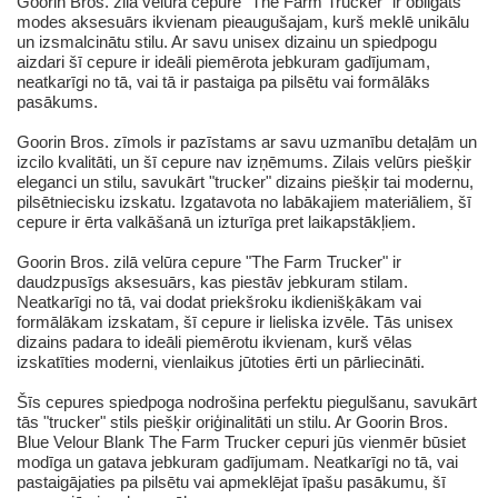
Goorin Bros. zilā velūra cepure "The Farm Trucker" ir obligāts
modes aksesuārs ikvienam pieaugušajam, kurš meklē unikālu
un izsmalcinātu stilu. Ar savu unisex dizainu un spiedpogu
aizdari šī cepure ir ideāli piemērota jebkuram gadījumam,
neatkarīgi no tā, vai tā ir pastaiga pa pilsētu vai formālāks
pasākums.
Goorin Bros. zīmols ir pazīstams ar savu uzmanību detaļām un
izcilo kvalitāti, un šī cepure nav izņēmums. Zilais velūrs piešķir
eleganci un stilu, savukārt "trucker" dizains piešķir tai modernu,
pilsētniecisku izskatu. Izgatavota no labākajiem materiāliem, šī
cepure ir ērta valkāšanā un izturīga pret laikapstākļiem.
Goorin Bros. zilā velūra cepure "The Farm Trucker" ir
daudzpusīgs aksesuārs, kas piestāv jebkuram stilam.
Neatkarīgi no tā, vai dodat priekšroku ikdienišķākam vai
formālākam izskatam, šī cepure ir lieliska izvēle. Tās unisex
dizains padara to ideāli piemērotu ikvienam, kurš vēlas
izskatīties moderni, vienlaikus jūtoties ērti un pārliecināti.
Šīs cepures spiedpoga nodrošina perfektu piegulšanu, savukārt
tās "trucker" stils piešķir oriģinalitāti un stilu. Ar Goorin Bros.
Blue Velour Blank The Farm Trucker cepuri jūs vienmēr būsiet
modīga un gatava jebkuram gadījumam. Neatkarīgi no tā, vai
pastaigājaties pa pilsētu vai apmeklējat īpašu pasākumu, šī