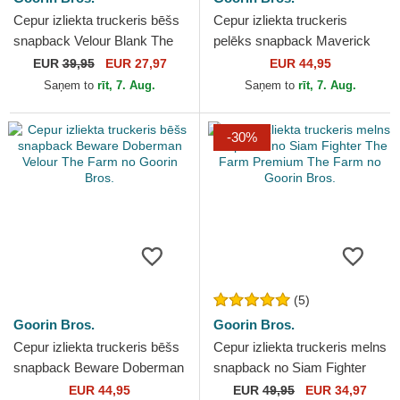
Cepur izliekta truckeris bēšs
Cepur izliekta truckeris
snapback Velour Blank The
pelēks snapback Maverick
Farm no Goorin Bros.
Wolf Velour The Farm no
EUR
39,95
EUR 27,97
EUR 44,95
Goorin Bros.
Saņem to
rīt, 7. Aug.
Saņem to
rīt, 7. Aug.
-30%
(5)
Goorin Bros.
Goorin Bros.
Cepur izliekta truckeris bēšs
Cepur izliekta truckeris melns
snapback Beware Doberman
snapback no Siam Fighter
Velour The Farm no Goorin
The Farm Premium The
EUR 44,95
EUR
49,95
EUR 34,97