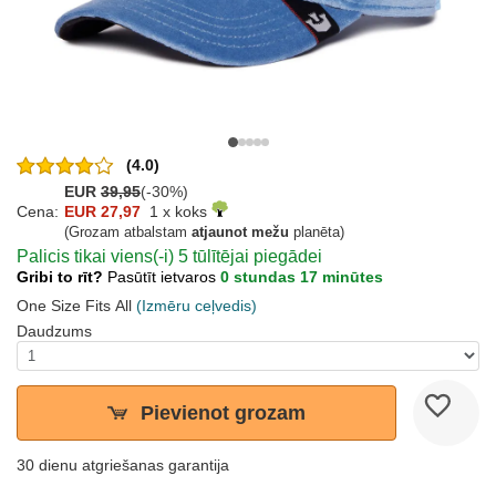
(4.0)
EUR
39,95
(-30%)
Cena:
EUR 27,97
1 x koks
(Grozam atbalstam
atjaunot mežu
planēta)
Palicis tikai viens(-i) 5 tūlītējai piegādei
Gribi to rīt?
Pasūtīt ietvaros
0 stundas 17 minūtes
One Size Fits All
(Izmēru ceļvedis)
Daudzums
Pievienot grozam
30 dienu atgriešanas garantija