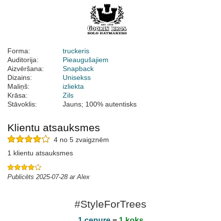
Forma:
truckeris
Auditorija:
Pieaugušajiem
Aizvēršana:
Snapback
Dizains:
Unisekss
Maliņš:
izliekta
Krāsa:
Zils
Stāvoklis:
Jauns; 100% autentisks
Klientu atsauksmes
4 no 5 zvaigznēm
1 klientu atsauksmes
Publicēts 2025-07-28 ar Alex
#StyleForTrees
1 cepure
=
1 koks