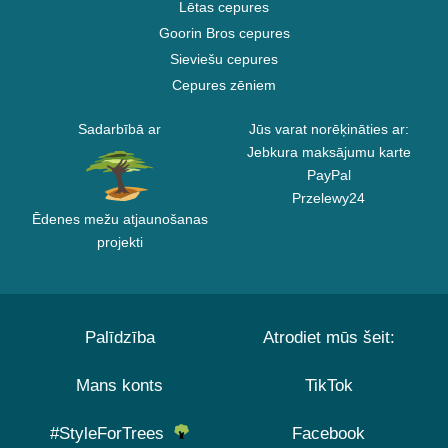
Lētas cepures
Goorin Bros cepures
Sieviešu cepures
Cepures zēniem
Sadarbībā ar
Jūs varat norēķināties ar:
Jebkura maksājumu karte
PayPal
Przelewy24
Ēdenes mežu atjaunošanas
projekti
Palīdzība
Atrodiet mūs šeit:
Mans konts
TikTok
#StyleForTrees
Facebook