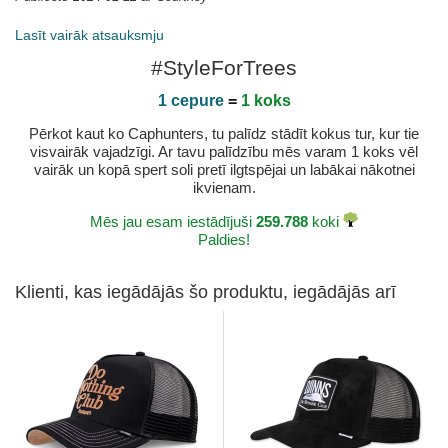
Lasīt vairāk atsauksmju
Publicēts 2025-02-14 ar Luca
#StyleForTrees
Publicēts 2024-03-05 ar Richard
1 cepure
=
1 koks
Pērkot kaut ko Caphunters, tu palīdz stādīt kokus tur, kur tie
visvairāk vajadzīgi. Ar tavu palīdzību mēs varam 1 koks vēl
vairāk un kopā spert soli pretī ilgtspējai un labākai nākotnei
ikvienam.
Mēs jau esam iestādījuši
259.788
koki
Paldies!
Klienti, kas iegādājās šo produktu, iegādājās arī