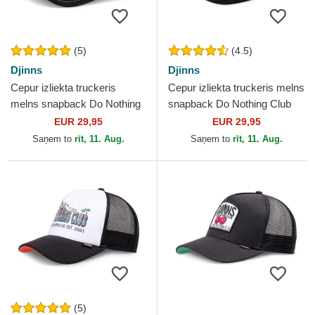
(5)
(4.5)
Djinns
Djinns
Cepur izliekta truckeris
Cepur izliekta truckeris melns
melns snapback Do Nothing
snapback Do Nothing Club
Club HFT DNC 30th no
HFT DNC 3.0 Hairy Suede
EUR 29,95
EUR 29,95
Djinns
no Djinns
Saņem to
rīt, 11. Aug.
Saņem to
rīt, 11. Aug.
(5)