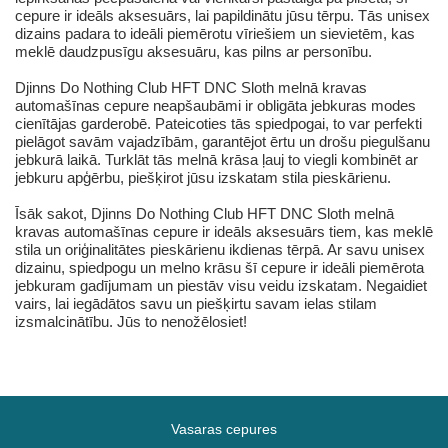
cepure ir ideāls aksesuārs, lai papildinātu jūsu tērpu. Tās unisex
dizains padara to ideāli piemērotu vīriešiem un sievietēm, kas
meklē daudzpusīgu aksesuāru, kas pilns ar personību.
Djinns Do Nothing Club HFT DNC Sloth melnā kravas
automašīnas cepure neapšaubāmi ir obligāta jebkuras modes
cienītājas garderobē. Pateicoties tās spiedpogai, to var perfekti
pielāgot savām vajadzībām, garantējot ērtu un drošu piegulšanu
jebkurā laikā. Turklāt tās melnā krāsa ļauj to viegli kombinēt ar
jebkuru apģērbu, piešķirot jūsu izskatam stila pieskārienu.
Īsāk sakot, Djinns Do Nothing Club HFT DNC Sloth melnā
kravas automašīnas cepure ir ideāls aksesuārs tiem, kas meklē
stila un oriģinalitātes pieskārienu ikdienas tērpā. Ar savu unisex
dizainu, spiedpogu un melno krāsu šī cepure ir ideāli piemērota
jebkuram gadījumam un piestāv visu veidu izskatam. Negaidiet
vairs, lai iegādātos savu un piešķirtu savam ielas stilam
izsmalcinātību. Jūs to nenožēlosiet!
Vasaras cepures