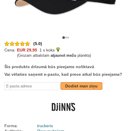
(5.0)
Cena:
EUR 29,95
1 x koks
(Grozam atbalstam
atjaunot mežu
planēta)
Šis produkts drīzumā būs pieejams noliktavā
Vai vēlaties saņemt e-pastu, kad prece atkal būs pieejama?
Dodiet man ziņu
Forma:
truckeris