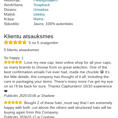
Auditorija:
Pieaugušajiem
Aizvēršana:
Snapback
Dizains:
Unisekss
Maliņš:
izliekta
Krāsa:
Melns
Stāvoklis:
Jauns; 100% autentisks
Klientu atsauksmes
5 no 5 zvaigznēm
5 klientu atsauksmes
So happy :)
Love my new cap, best online shop for all your caps,
so many brands to choose from so great selection. One of the
best confirmation emails I’ve ever had, made me chuckle 😂 it’s
the little details, this company has thought of it all, including the
care in packaging your items. There’s many more I’ve got my eye
on so I’ll be back for sure. Thanks Caphunters! 10/10 experience
❤️
Publicēts 2025-03-06 ar Sharlene
Bought 2 of these hats ,must say that I am extremely
happy with both ,cut above the others well structured hats will be
buying again from this Company.
Publicēts 2024-01-12 ar Courtney