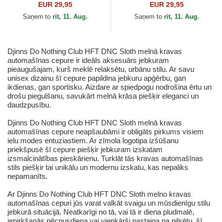
HFT DNC 30th no Djinns
Club HFT DNC New 1.4 no
EUR 29,95
EUR 29,95
Djinns
Saņem to
rīt, 11. Aug.
Saņem to
rīt, 11. Aug.
Djinns Do Nothing Club HFT DNC Sloth melnā kravas
automašīnas cepure ir ideāls aksesuārs jebkuram
pieaugušajam, kurš meklē relaksētu, urbānu stilu. Ar savu
unisex dizainu šī cepure papildina jebkuru apģērbu, gan
ikdienas, gan sportisku. Aizdare ar spiedpogu nodrošina ērtu un
drošu piegulšanu, savukārt melnā krāsa piešķir eleganci un
daudzpusību.
Djinns Do Nothing Club HFT DNC Sloth melnā kravas
automašīnas cepure neapšaubāmi ir obligāts pirkums visiem
ielu modes entuziastiem. Ar zīmola logotipa izšūšanu
priekšpusē šī cepure piešķir jebkuram izskatam
izsmalcinātības pieskārienu. Turklāt tās kravas automašīnas
stils piešķir tai unikālu un modernu izskatu, kas nepaliks
nepamanīts.
Ar Djinns Do Nothing Club HFT DNC Sloth melno kravas
automašīnas cepuri jūs varat valkāt svaigu un mūsdienīgu stilu
jebkurā situācijā. Neatkarīgi no tā, vai tā ir diena pludmalē,
iepirkšanās pēcpusdiena vai vienkārši pastaiga pa pilsētu, šī