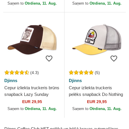
Saņem to
Otrdiena, 11. Aug.
Saņem to
Otrdiena, 11. Aug.
(4.3)
(5)
Djinns
Djinns
Cepur izliekta truckeris brūns
Cepur izliekta truckeris
snapback Lazy Sunday
pelēks snapback Do Nothing
Coffee HFT no Djinns
Club HFT DNC New 1.6 no
EUR 29,95
EUR 29,95
Djinns
Saņem to
Otrdiena, 11. Aug.
Saņem to
Otrdiena, 11. Aug.
Djinns Coffee Club HFT pelēkā un bēšā kravas automašīnas