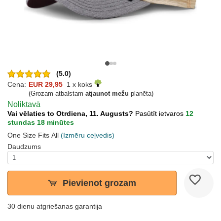
(5.0)
Cena:
EUR 29,95
1 x koks
(Grozam atbalstam
atjaunot mežu
planēta)
Noliktavā
Vai vēlaties to Otrdiena, 11. Augusts?
Pasūtīt ietvaros
12
stundas 18 minūtes
One Size Fits All
(Izmēru ceļvedis)
Daudzums
Pievienot grozam
30 dienu atgriešanas garantija