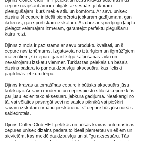
cepure neapšaubāmi ir obligāts aksesuārs jebkuram
pieaugušajam, kurš meklē stilu un komfortu. Ar savu unisex
dizainu šī cepure ir ideāli piemērota jebkuram gadījumam, gan
ikdienas, gan sportiskam izskatam. Aizdare ar spiedpogu ļauj to
pielāgot vēlamajam izmēram, garantējot perfektu piegulšanu
katru reizi.
Djinns zīmols ir pazīstams ar savu produktu kvalitāti, un šī
cepure nav izņēmums. Izgatavota no izturīgiem un ilgmūžīgiem
materiāliem, šī cepure garantē ilgu kalpošanas laiku un
nevainojamu izskatu vienmēr. Turklāt tās pelēkais un bēšais
dizains padara to par daudzpusīgu aksesuāru, kas lieliski
papildinās jebkuru tērpu.
Djinns kravas automašīnas cepure ir būtisks aksesuārs jūsu
kolekcijai. Ar savu moderno un nepiespiesto stilu šī cepure kļūs
par jūsu iecienītāko aksesuāru jebkurā gadījumā. Neatkarīgi no
tā, vai vēlaties pasargāt sevi no saules piknikā vai piešķirt
savam izskatam urbānu pieskārienu, šī cepure būs jūsu ideāls
sabiedrotais.
Djinns Coffee Club HFT pelēkās un bēšās kravas automašīnas
cepures unisex dizains padara to ideāli piemērotu vīriešiem un
sievietēm, kas meklē daudzpusīgu un stilīgu aksesuāru. Tās