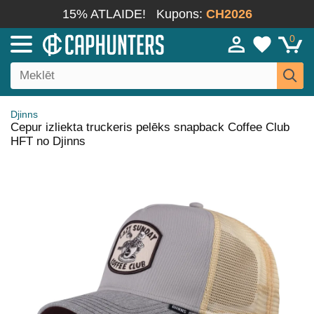
15% ATLAIDE!
Kupons:
CH2026
0
Djinns
Cepur izliekta truckeris pelēks snapback Coffee Club
HFT no Djinns