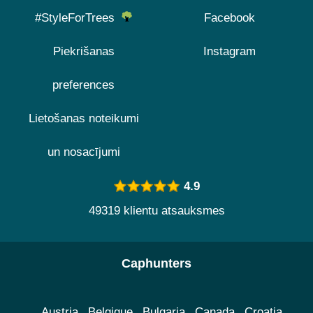
#StyleForTrees
Facebook
Piekrišanas
Instagram
preferences
Lietošanas noteikumi
un nosacījumi
4.9
49319 klientu atsauksmes
Caphunters
Austria
Belgique
Bulgaria
Canada
Croatia