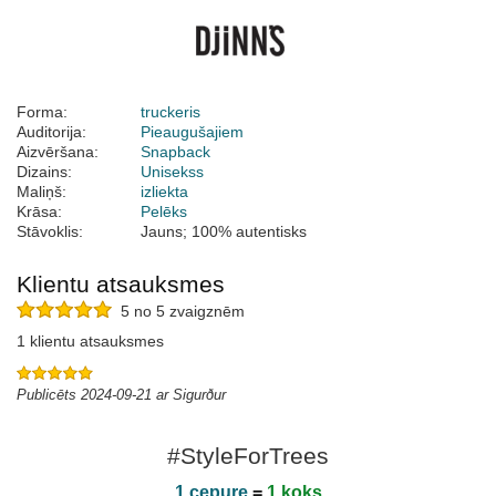
Forma:
truckeris
Auditorija:
Pieaugušajiem
Aizvēršana:
Snapback
Dizains:
Unisekss
Maliņš:
izliekta
Krāsa:
Pelēks
Stāvoklis:
Jauns; 100% autentisks
Klientu atsauksmes
5 no 5 zvaigznēm
1 klientu atsauksmes
Publicēts 2024-09-21 ar Sigurður
#StyleForTrees
1 cepure
=
1 koks