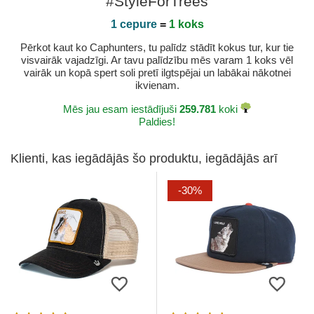
#StyleForTrees
1 cepure
=
1 koks
Pērkot kaut ko Caphunters, tu palīdz stādīt kokus tur, kur tie
visvairāk vajadzīgi. Ar tavu palīdzību mēs varam 1 koks vēl
vairāk un kopā spert soli pretī ilgtspējai un labākai nākotnei
ikvienam.
Mēs jau esam iestādījuši
259.781
koki
Paldies!
Klienti, kas iegādājās šo produktu, iegādājās arī
-30%