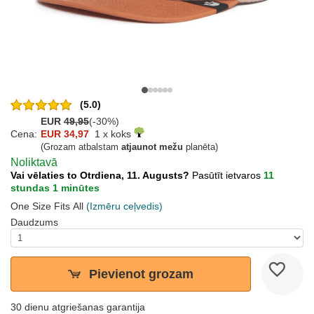
(5.0)
EUR
49,95
(-30%)
Cena:
EUR 34,97
1 x koks
(Grozam atbalstam
atjaunot mežu
planēta)
Noliktavā
Vai vēlaties to Otrdiena, 11. Augusts?
Pasūtīt ietvaros
11
stundas 1 minūtes
One Size Fits All
(Izmēru ceļvedis)
Daudzums
Pievienot grozam
30 dienu atgriešanas garantija