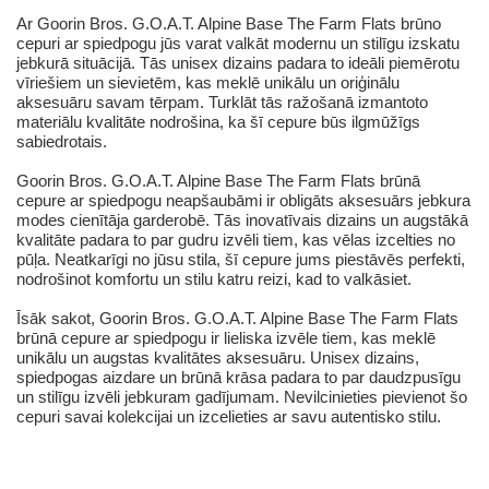
Ar Goorin Bros. G.O.A.T. Alpine Base The Farm Flats brūno
cepuri ar spiedpogu jūs varat valkāt modernu un stilīgu izskatu
jebkurā situācijā. Tās unisex dizains padara to ideāli piemērotu
vīriešiem un sievietēm, kas meklē unikālu un oriģinālu
aksesuāru savam tērpam. Turklāt tās ražošanā izmantoto
materiālu kvalitāte nodrošina, ka šī cepure būs ilgmūžīgs
sabiedrotais.
Goorin Bros. G.O.A.T. Alpine Base The Farm Flats brūnā
cepure ar spiedpogu neapšaubāmi ir obligāts aksesuārs jebkura
modes cienītāja garderobē. Tās inovatīvais dizains un augstākā
kvalitāte padara to par gudru izvēli tiem, kas vēlas izcelties no
pūļa. Neatkarīgi no jūsu stila, šī cepure jums piestāvēs perfekti,
nodrošinot komfortu un stilu katru reizi, kad to valkāsiet.
Īsāk sakot, Goorin Bros. G.O.A.T. Alpine Base The Farm Flats
brūnā cepure ar spiedpogu ir lieliska izvēle tiem, kas meklē
unikālu un augstas kvalitātes aksesuāru. Unisex dizains,
spiedpogas aizdare un brūnā krāsa padara to par daudzpusīgu
un stilīgu izvēli jebkuram gadījumam. Nevilcinieties pievienot šo
cepuri savai kolekcijai un izcelieties ar savu autentisko stilu.