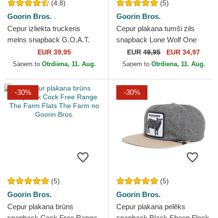
(4.8)
(5)
Goorin Bros.
Goorin Bros.
Cepur izliekta truckeris
Cepur plakana tumši zils
melns snapback G.O.A.T.
snapback Lone Wolf One
The Farm no Goorin Bros.
Pack The Farm Flats The
EUR 39,95
EUR
49,95
EUR 34,97
Farm no Goorin Bros.
Saņem to
Otrdiena, 11. Aug.
Saņem to
Otrdiena, 11. Aug.
-30%
-30%
(5)
(5)
Goorin Bros.
Goorin Bros.
Cepur plakana brūns
Cepur plakana pelēks
snapback Cock Free Range
snapback Black Sheep Flock