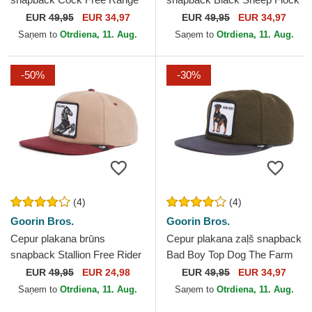
The Farm Flats The Farm no
Mountain The Farm Flats The
EUR
49,95
EUR 34,97
EUR
49,95
EUR 34,97
Goorin Bros.
Farm no Goorin Bros.
Saņem to
Otrdiena, 11. Aug.
Saņem to
Otrdiena, 11. Aug.
-50%
-30%
(4)
(4)
Goorin Bros.
Goorin Bros.
Cepur plakana brūns
Cepur plakana zaļš snapback
snapback Stallion Free Rider
Bad Boy Top Dog The Farm
The Farm Flats The Farm no
Flats The Farm no Goorin
EUR
49,95
EUR 24,98
EUR
49,95
EUR 34,97
Goorin Bros.
Bros.
Saņem to
Otrdiena, 11. Aug.
Saņem to
Otrdiena, 11. Aug.