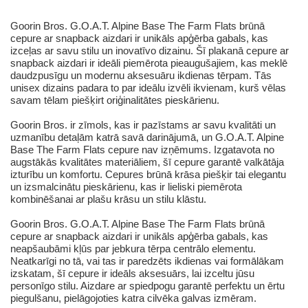
Goorin Bros. G.O.A.T. Alpine Base The Farm Flats brūnā
cepure ar snapback aizdari ir unikāls apģērba gabals, kas
izceļas ar savu stilu un inovatīvo dizainu. Šī plakanā cepure ar
snapback aizdari ir ideāli piemērota pieaugušajiem, kas meklē
daudzpusīgu un modernu aksesuāru ikdienas tērpam. Tās
unisex dizains padara to par ideālu izvēli ikvienam, kurš vēlas
savam tēlam piešķirt oriģinalitātes pieskārienu.
Goorin Bros. ir zīmols, kas ir pazīstams ar savu kvalitāti un
uzmanību detaļām katrā savā darinājumā, un G.O.A.T. Alpine
Base The Farm Flats cepure nav izņēmums. Izgatavota no
augstākās kvalitātes materiāliem, šī cepure garantē valkātāja
izturību un komfortu. Cepures brūnā krāsa piešķir tai elegantu
un izsmalcinātu pieskārienu, kas ir lieliski piemērota
kombinēšanai ar plašu krāsu un stilu klāstu.
Goorin Bros. G.O.A.T. Alpine Base The Farm Flats brūnā
cepure ar snapback aizdari ir unikāls apģērba gabals, kas
neapšaubāmi kļūs par jebkura tērpa centrālo elementu.
Neatkarīgi no tā, vai tas ir paredzēts ikdienas vai formālākam
izskatam, šī cepure ir ideāls aksesuārs, lai izceltu jūsu
personīgo stilu. Aizdare ar spiedpogu garantē perfektu un ērtu
piegulšanu, pielāgojoties katra cilvēka galvas izmēram.