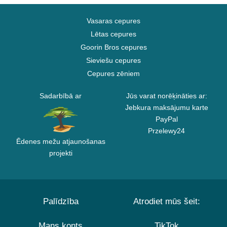
Vasaras cepures
Lētas cepures
Goorin Bros cepures
Sieviešu cepures
Cepures zēniem
Sadarbībā ar
Jūs varat norēķināties ar:
Jebkura maksājumu karte
PayPal
Przelewy24
Ēdenes mežu atjaunošanas
projekti
Palīdzība
Atrodiet mūs šeit:
Mans konts
TikTok