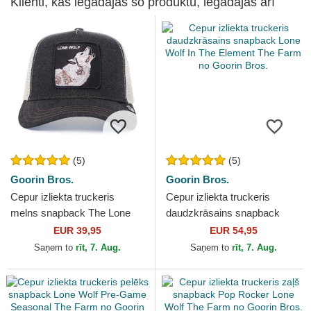
Klienti, kas iegādājās šo produktu, iegādājās arī
(5)
(5)
Goorin Bros.
Goorin Bros.
Cepur izliekta truckeris
Cepur izliekta truckeris
melns snapback The Lone
daudzkrāsains snapback
Wolf The Farm no Goorin
Lone Wolf In The Element
EUR 39,95
EUR 54,95
Bros.
The Farm no Goorin Bros.
Saņem to
rīt, 7. Aug.
Saņem to
rīt, 7. Aug.