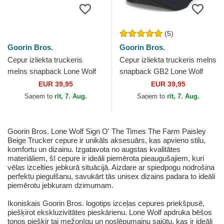
(5)
Goorin Bros.
Goorin Bros.
Cepur izliekta truckeris
Cepur izliekta truckeris melns
melns snapback Lone Wolf
snapback GB2 Lone Wolf
Pop Art 2 The Farm no
The Rocker The Farm no
EUR 39,95
EUR 39,95
Goorin Bros.
Goorin Bros.
Saņem to
rīt, 7. Aug.
Saņem to
rīt, 7. Aug.
Goorin Bros. Lone Wolf Sign O' The Times The Farm Paisley
Beige Trucker cepure ir unikāls aksesuārs, kas apvieno stilu,
komfortu un dizainu. Izgatavota no augstas kvalitātes
materiāliem, šī cepure ir ideāli piemērota pieaugušajiem, kuri
vēlas izcelties jebkurā situācijā. Aizdare ar spiedpogu nodrošina
perfektu piegulšanu, savukārt tās unisex dizains padara to ideāli
piemērotu jebkuram dzimumam.
Ikoniskais Goorin Bros. logotips izceļas cepures priekšpusē,
piešķirot ekskluzivitātes pieskārienu. Lone Wolf apdruka bēšos
toņos piešķir tai mežonīgu un noslēpumainu sajūtu, kas ir ideāli