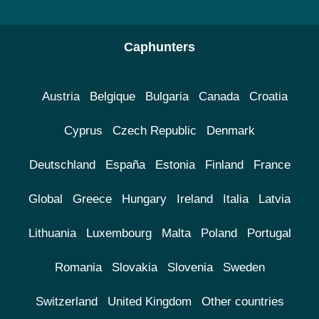
Caphunters
Austria
Belgique
Bulgaria
Canada
Croatia
Cyprus
Czech Republic
Denmark
Deutschland
España
Estonia
Finland
France
Global
Greece
Hungary
Ireland
Italia
Latvia
Lithuania
Luxembourg
Malta
Poland
Portugal
Romania
Slovakia
Slovenia
Sweden
Switzerland
United Kingdom
Other countries