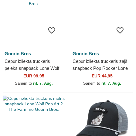
Goorin Bros.
Goorin Bros.
Cepur izliekta truckeris
Cepur izliekta truckeris zaļš
pelēks snapback Lone Wolf
snapback Pop Rocker Lone
Pre-Game Seasonal The
Wolf The Farm no Goorin
EUR 99,95
EUR 44,95
Farm no Goorin Bros.
Bros.
Saņem to
rīt, 7. Aug.
Saņem to
rīt, 7. Aug.