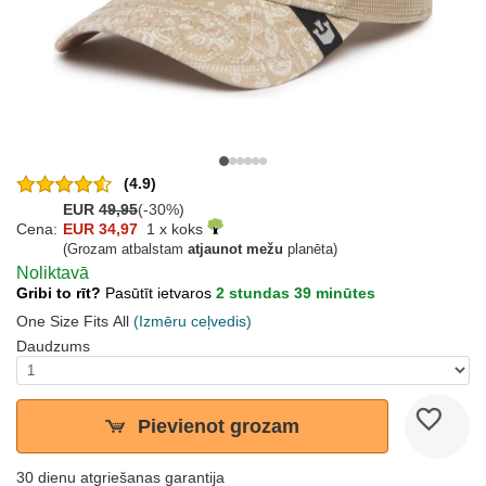
(4.9)
EUR
49,95
(-30%)
Cena:
EUR 34,97
1 x koks
(Grozam atbalstam
atjaunot mežu
planēta)
Noliktavā
Gribi to rīt?
Pasūtīt ietvaros
2 stundas 39 minūtes
One Size Fits All
(Izmēru ceļvedis)
Daudzums
Pievienot grozam
30 dienu atgriešanas garantija