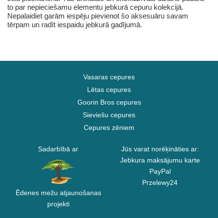
to par nepieciešamu elementu jebkurā cepuru kolekcijā.
Nepalaidiet garām iespēju pievienot šo aksesuāru savam
tērpam un radīt iespaidu jebkurā gadījumā.
Vasaras cepures
Lētas cepures
Goorin Bros cepures
Sieviešu cepures
Cepures zēniem
Sadarbībā ar
Jūs varat norēķināties ar:
Jebkura maksājumu karte
PayPal
Przelewy24
Ēdenes mežu atjaunošanas
projekti