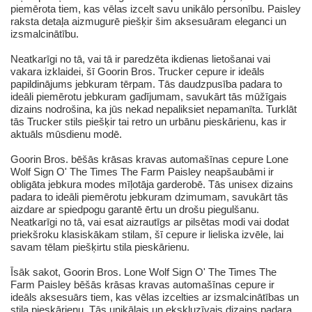
piemērota tiem, kas vēlas izcelt savu unikālo personību. Paisley
raksta detaļa aizmugurē piešķir šim aksesuāram eleganci un
izsmalcinātību.
Neatkarīgi no tā, vai tā ir paredzēta ikdienas lietošanai vai
vakara izklaidei, šī Goorin Bros. Trucker cepure ir ideāls
papildinājums jebkuram tērpam. Tās daudzpusība padara to
ideāli piemērotu jebkuram gadījumam, savukārt tās mūžīgais
dizains nodrošina, ka jūs nekad nepaliksiet nepamanīta. Turklāt
tās Trucker stils piešķir tai retro un urbānu pieskārienu, kas ir
aktuāls mūsdienu modē.
Goorin Bros. bēšās krāsas kravas automašīnas cepure Lone
Wolf Sign O' The Times The Farm Paisley neapšaubāmi ir
obligāta jebkura modes mīļotāja garderobē. Tās unisex dizains
padara to ideāli piemērotu jebkuram dzimumam, savukārt tās
aizdare ar spiedpogu garantē ērtu un drošu piegulšanu.
Neatkarīgi no tā, vai esat aizrautīgs ar pilsētas modi vai dodat
priekšroku klasiskākam stilam, šī cepure ir lieliska izvēle, lai
savam tēlam piešķirtu stila pieskārienu.
Īsāk sakot, Goorin Bros. Lone Wolf Sign O' The Times The
Farm Paisley bēšās krāsas kravas automašīnas cepure ir
ideāls aksesuārs tiem, kas vēlas izcelties ar izsmalcinātības un
stila pieskārienu. Tās unikālais un ekskluzīvais dizains padara