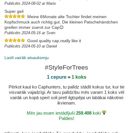
Publicēts 2024-08-02 ar Mario
Super geil
Meine 6Monate alte Tochter findet meinen
Kopfschmuck auch richtig gut. Die kleinen Patschehändchen
greifen immer zuerst zur Cap😉
Publicēts 2024-05-16 ar Sven
Good quality cap,really like it
Publicēts 2024-05-10 ar Daniel
Lasīt vairāk atsauksmju
#StyleForTrees
1 cepure
=
1 koks
Pērkot kaut ko Caphunters, tu palīdz stādīt kokus tur, kur tie
visvairāk vajadzīgi. Ar tavu palīdzību mēs varam 1 koks vēl
vairāk un kopā spert soli pretī ilgtspējai un labākai nākotnei
ikvienam.
Mēs jau esam iestādījuši
259.408
koki
Paldies!