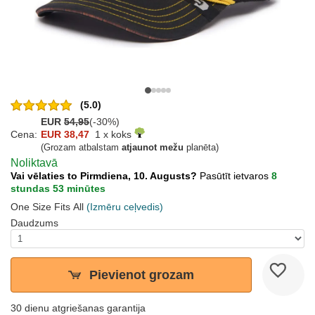
(5.0)
EUR
54,95
(-30%)
Cena:
EUR 38,47
1 x koks
(Grozam atbalstam
atjaunot mežu
planēta)
Noliktavā
Vai vēlaties to Pirmdiena, 10. Augusts?
Pasūtīt ietvaros
8
stundas 53 minūtes
One Size Fits All
(Izmēru ceļvedis)
Daudzums
Pievienot grozam
30 dienu atgriešanas garantija