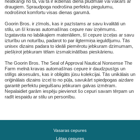
neatkarīgi no tā, vai tā ir ikdienas diena pludmalē vai vakars ar
draugiem. Spraudpoga nodrošina perfektu piegulumu,
nodrošinot komfortu visas dienas garumā.
Goorin Bros. ir zīmols, kas ir pazīstams ar savu kvalitāti un
stilu, un šī kravas automašīnas cepure nav izņēmums.
Izgatavota no labākajiem materiāliem, šī cepure izceļas ar savu
izturību un noturību, padarot to par ilgtermiņa ieguldījumu. Tās
unisex dizains padara to ideāli piemērotu jebkuram dzimumam,
piešķirot jebkuram tēlam izsmalcinātības pieskārienu.
The Goorin Bros. The Seal of Approval Nautical Nonsense The
Farm melnā kravas automašīnas cepure ir daudzpusīgs un
stilīgs aksesuārs, kas ir obligāts jūsu kolekcijai. Tās unikālais un
oriģinālais dizains izceļ to no pūļa, savukārt spiedpogas aizdare
garantē perfektu piegulšanu jebkuram galvas izmēram.
Nepalaidiet garām iespēju pievienot šo cepuri savam tērpam un
radīt iespaidu ar stilu un personību.
Vasaras cepures
Lētas cepures