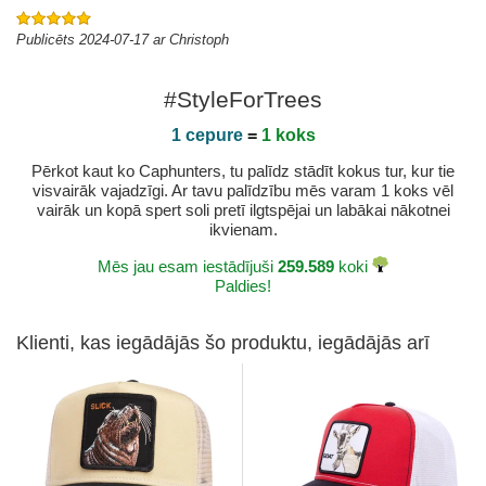
Publicēts 2024-07-17 ar Christoph
#StyleForTrees
1 cepure
=
1 koks
Pērkot kaut ko Caphunters, tu palīdz stādīt kokus tur, kur tie
visvairāk vajadzīgi. Ar tavu palīdzību mēs varam 1 koks vēl
vairāk un kopā spert soli pretī ilgtspējai un labākai nākotnei
ikvienam.
Mēs jau esam iestādījuši
259.589
koki
Paldies!
Klienti, kas iegādājās šo produktu, iegādājās arī