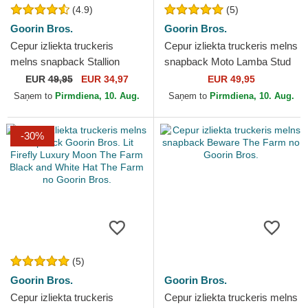
(4.9)
(5)
Goorin Bros.
Goorin Bros.
Cepur izliekta truckeris
Cepur izliekta truckeris melns
melns snapback Stallion
snapback Moto Lamba Stud
Model No. 5741110N Rodeo
The Farm no Goorin Bros.
EUR
49,95
EUR 34,97
EUR 49,95
The Farm no Goorin Bros.
Saņem to
Pirmdiena, 10. Aug.
Saņem to
Pirmdiena, 10. Aug.
-30%
(5)
Goorin Bros.
Goorin Bros.
Cepur izliekta truckeris
Cepur izliekta truckeris melns