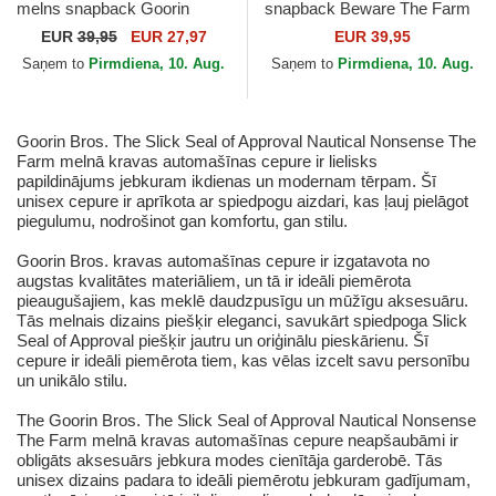
melns snapback Goorin
snapback Beware The Farm
Bros. Lit Firefly Luxury Moon
no Goorin Bros.
EUR
39,95
EUR 27,97
EUR 39,95
The Farm Black and...
Saņem to
Pirmdiena, 10. Aug.
Saņem to
Pirmdiena, 10. Aug.
Goorin Bros. The Slick Seal of Approval Nautical Nonsense The
Farm melnā kravas automašīnas cepure ir lielisks
papildinājums jebkuram ikdienas un modernam tērpam. Šī
unisex cepure ir aprīkota ar spiedpogu aizdari, kas ļauj pielāgot
piegulumu, nodrošinot gan komfortu, gan stilu.
Goorin Bros. kravas automašīnas cepure ir izgatavota no
augstas kvalitātes materiāliem, un tā ir ideāli piemērota
pieaugušajiem, kas meklē daudzpusīgu un mūžīgu aksesuāru.
Tās melnais dizains piešķir eleganci, savukārt spiedpoga Slick
Seal of Approval piešķir jautru un oriģinālu pieskārienu. Šī
cepure ir ideāli piemērota tiem, kas vēlas izcelt savu personību
un unikālo stilu.
The Goorin Bros. The Slick Seal of Approval Nautical Nonsense
The Farm melnā kravas automašīnas cepure neapšaubāmi ir
obligāts aksesuārs jebkura modes cienītāja garderobē. Tās
unisex dizains padara to ideāli piemērotu jebkuram gadījumam,