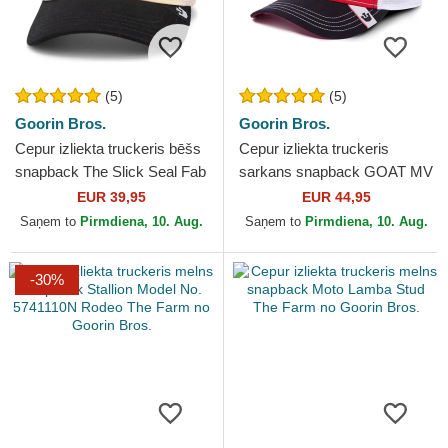
(5)
(5)
Goorin Bros.
Goorin Bros.
Cepur izliekta truckeris bēšs
Cepur izliekta truckeris
snapback The Slick Seal Fab
sarkans snapback GOAT MV
Farm The Farm no Goorin
Butter The Farm MVP The
EUR 39,95
EUR 44,95
Bros.
Farm no Goorin Bros.
Saņem to
Pirmdiena, 10. Aug.
Saņem to
Pirmdiena, 10. Aug.
-30%