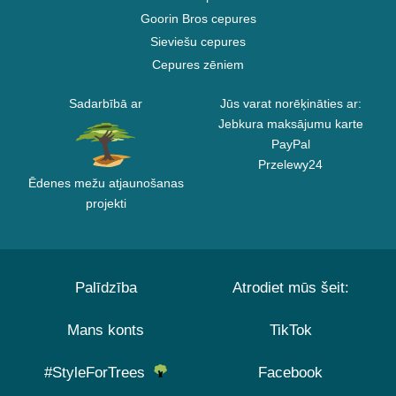
Goorin Bros cepures
Sieviešu cepures
Cepures zēniem
Sadarbībā ar
Jūs varat norēķināties ar:
Jebkura maksājumu karte
PayPal
Przelewy24
Ēdenes mežu atjaunošanas
projekti
Palīdzība
Atrodiet mūs šeit:
Mans konts
TikTok
#StyleForTrees
Facebook