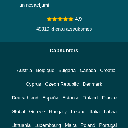
un nosacījumi
4.9
49319 klientu atsauksmes
Caphunters
Austria
Belgique
Bulgaria
Canada
Croatia
Cyprus
Czech Republic
Denmark
Deutschland
España
Estonia
Finland
France
Global
Greece
Hungary
Ireland
Italia
Latvia
Lithuania
Luxembourg
Malta
Poland
Portugal