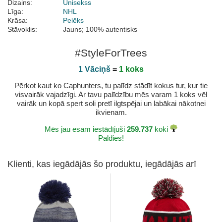
Dizains:
Unisekss
Līga:
NHL
Krāsa:
Pelēks
Stāvoklis:
Jauns; 100% autentisks
#StyleForTrees
1 Vāciņš
=
1 koks
Pērkot kaut ko Caphunters, tu palīdz stādīt kokus tur, kur tie
visvairāk vajadzīgi. Ar tavu palīdzību mēs varam 1 koks vēl
vairāk un kopā spert soli pretī ilgtspējai un labākai nākotnei
ikvienam.
Mēs jau esam iestādījuši
259.737
koki
Paldies!
Klienti, kas iegādājās šo produktu, iegādājās arī