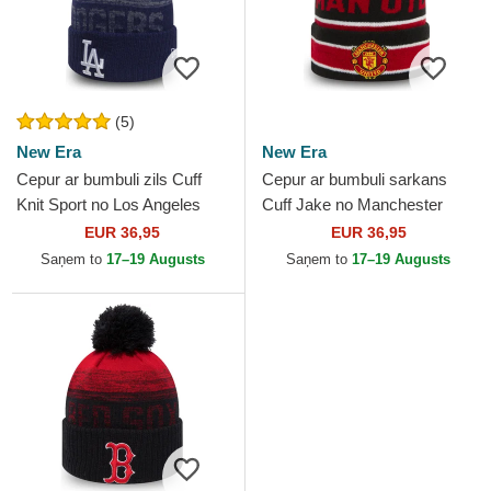
(5)
New Era
New Era
Cepur ar bumbuli zils Cuff
Cepur ar bumbuli sarkans
Knit Sport no Los Angeles
Cuff Jake no Manchester
Dodgers MLB no New Era
United Football Club Premier
EUR 36,95
EUR 36,95
League no New Era
Saņem to
17–19 Augusts
Saņem to
17–19 Augusts