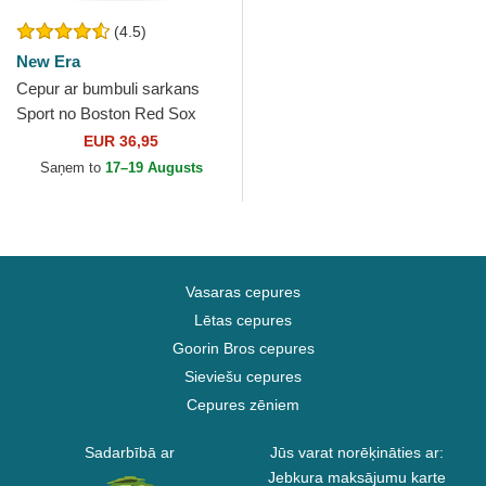
(4.5)
New Era
Cepur ar bumbuli sarkans
Sport no Boston Red Sox
MLB no New Era
EUR 36,95
Saņem to
17–19 Augusts
Vasaras cepures
Lētas cepures
Goorin Bros cepures
Sieviešu cepures
Cepures zēniem
Sadarbībā ar
Jūs varat norēķināties ar:
Jebkura maksājumu karte