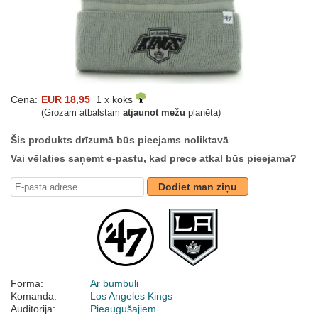
Cena:
EUR 18,95
1 x koks
(Grozam atbalstam
atjaunot mežu
planēta)
Šis produkts drīzumā būs pieejams noliktavā
Vai vēlaties saņemt e-pastu, kad prece atkal būs pieejama?
Dodiet man ziņu
Forma:
Ar bumbuli
Komanda:
Los Angeles Kings
Auditorija:
Pieaugušajiem