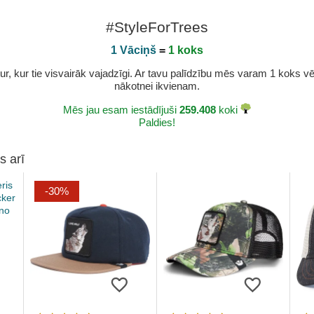
#StyleForTrees
1 Vāciņš
=
1 koks
r, kur tie visvairāk vajadzīgi. Ar tavu palīdzību mēs varam 1 koks vēl 
nākotnei ikvienam.
Mēs jau esam iestādījuši
259.408
koki
Paldies!
s arī
-30%