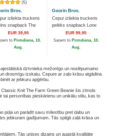
(5)
orin Bros.
Goorin Bros.
ur izliekta truckeris
Cepur izliekta truckeris
lns snapback The
pelēks snapback Lone
ne Wolf The Farm no
Wolf Pre-Game
EUR 39,95
EUR 99,95
orin Bros.
Seasonal The Farm no
aņem to
Pirmdiena, 10.
Saņem to
Pirmdiena, 10.
Goorin Bros.
Aug.
Aug.
 majestātiskā dzīvnieka mežonīgo un noslēpumaino
u un drosmīgu izskatu. Cepure ar zaļo krāsu atgādina
binēt ar jebkuru apģērbu.
f Classic Knit The Farm Green Beanie šis zīmols
 tai personības pieskārienu un unikālu stilu, kas to
o pūļa un parādīt savu mīlestību pret dabu un
suārs jebkuram gadījumam. Tās spilgti zaļā krāsa un
tājiem. Tās unisex dizains un augstā kvalitāte