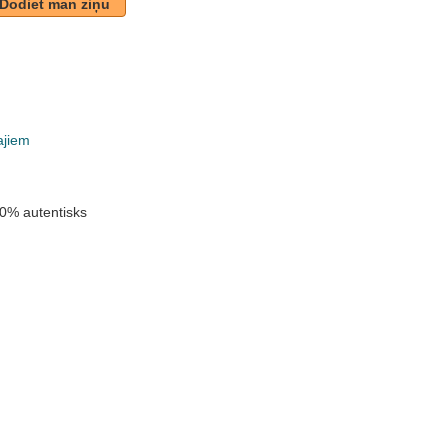
Dodiet man ziņu
ajiem
0% autentisks