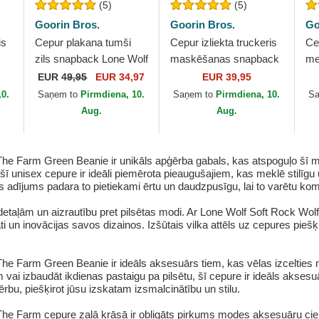
(5)
(5)
Goorin Bros.
Goorin Bros.
Go
is
Cepur plakana tumši
Cepur izliekta truckeris
Cep
zils snapback Lone Wolf
maskēšanas snapback
me
e
One Pack The Farm
Lone Wolf Camouflage
Lo
EUR
49,95
EUR 34,97
EUR 39,95
.
Flats The Farm no
Seasonal Real Tree The
Go
10.
Saņem to
Pirmdiena, 10.
Saņem to
Pirmdiena, 10.
S
Goorin Bros.
Farm no...
Aug.
Aug.
 The Farm Green Beanie ir unikāls apģērba gabals, kas atspoguļo šī
 šī unisex cepure ir ideāli piemērota pieaugušajiem, kas meklē stilīg
s adījums padara to pietiekami ērtu un daudzpusīgu, lai to varētu kom
etaļām un aizrautību pret pilsētas modi. Ar Lone Wolf Soft Rock Wol
 un inovācijas savos dizainos. Izšūtais vilka attēls uz cepures piešķir
he Farm Green Beanie ir ideāls aksesuārs tiem, kas vēlas izcelties n
m vai izbaudāt ikdienas pastaigu pa pilsētu, šī cepure ir ideāls akse
ģērbu, piešķirot jūsu izskatam izsmalcinātību un stilu.
The Farm cepure zaļā krāsā ir obligāts pirkums modes aksesuāru cienī