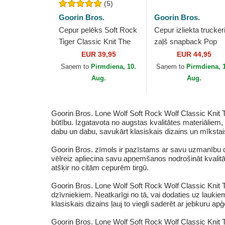
(5)
Goorin Bros.
Goorin Bros.
Cepur pelēks Soft Rock
Cepur izliekta trucker
Tiger Classic Knit The
zaļš snapback Pop
Farm no Goorin Bros.
Rocker Lone Wolf Th
EUR 39,95
EUR 44,95
Farm no Goorin Bros
Saņem to
Pirmdiena, 10.
Saņem to
Pirmdiena, 
Aug.
Aug.
Goorin Bros. Lone Wolf Soft Rock Wolf Classic Knit
būtību. Izgatavota no augstas kvalitātes materiāliem,
dabu un dabu, savukārt klasiskais dizains un mīkstai
Goorin Bros. zīmols ir pazīstams ar savu uzmanību d
vēlreiz apliecina savu apņemšanos nodrošināt kvalitāti
atšķir no citām cepurēm tirgū.
Goorin Bros. Lone Wolf Soft Rock Wolf Classic Knit T
dzīvniekiem. Neatkarīgi no tā, vai dodaties uz laukie
klasiskais dizains ļauj to viegli saderēt ar jebkuru ap
Goorin Bros. Lone Wolf Soft Rock Wolf Classic Knit 