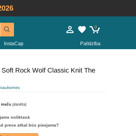
2026
0
InstaCap
Palīdzība
 Soft Rock Wolf Classic Knit The
atsauksmes
t mežu
planēta)
jams noliktavā
ad prece atkal būs pieejama?