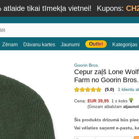
atlaide tikai tīmekļa vietnei!
Kupons:
CH
Outlet
Zēnam
Dāvanu kartes
Jaunumi
Kategorijas
Goorin Bros.
Cepur zaļš Lone Wolf
Farm no Goorin Bros.
(5.0)
1 klientu 
Cena:
EUR 39,95
1 x koks
(Grozam atbalstam
atjauno
Šis produkts drīzumā būs piee
Vai vēlaties saņemt e-pastu, k