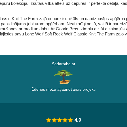
ru kolekcijā. Izšūtais vilka attēls uz cepures ir perfekta detaļa, k
assic Knit The Farm zaļā cepure ir unikāls un daudzpusīgs apģērba gab
āls papildinājums jebkuram apģērbam. Neatkarīgi no tā, vai tā ir pare
izraušanos ar modi un dabu. Ar Goorin Bros. zīmolu aiz šī dizaina jūs 
ādājieties savu Lone Wolf Soft Rock Wolf Classic Knit The Farm zaļo v
Sadarbībā ar
Ēdenes mežu atjaunošanas projekti
4.9