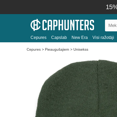
15% 
Cepures
Capslab
New Era
Visi ražotāji
Cepures
>
Pieaugušajiem
>
Unisekss