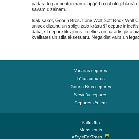
padara to par neatņemamu apģērba gabalu jebkurā cepu
savam dizainam.
Īsāk sakot, Goorin Bros. Lone Wolf Soft Rock Wolf Cl
unisex dizainu un spilgti zaļo krāsu šī cepure ir ide
dabā, šī cepure liks jums izcelties un parādīs jūsu a
kvalitātes un stila aksesuāru. Negaidiet vairs un ieg
Vasaras cepures
Lētas cepures
Goorin Bros cepures
Sieviešu cepures
Cepures zēniem
Palīdzība
Mans konts
#StyleForTrees