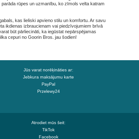
as parāda rūpes un uzmanību, ko zīmols velta katram
als, kas lieliski apvieno stilu un komfortu. Ar savu
dzēta ikdienas izbraucienam vai piedzīvojumiem brīvā
varat būt pārliecināti, ka iegūstat nepārspējamas
ilka cepuri no Goorin Bros. jau šodien!
Jūs varat norēķināties ar:
Jebkura maksājumu karte
PayPal
Przelewy24
Atrodiet mūs šeit:
TikTok
Facebook