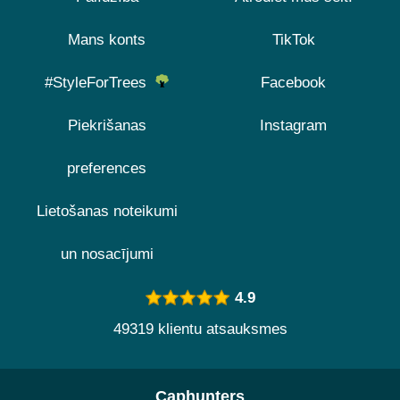
Mans konts
TikTok
#StyleForTrees
Facebook
Piekrišanas
Instagram
preferences
Lietošanas noteikumi
un nosacījumi
4.9
49319 klientu atsauksmes
Caphunters