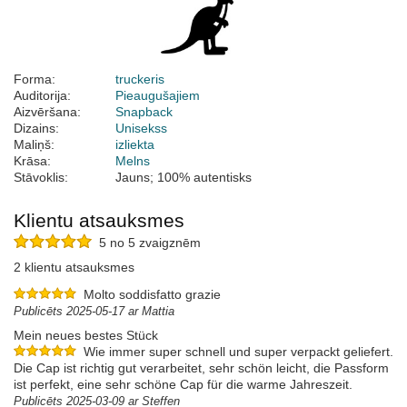
Forma:
truckeris
Auditorija:
Pieaugušajiem
Aizvēršana:
Snapback
Dizains:
Unisekss
Maliņš:
izliekta
Krāsa:
Melns
Stāvoklis:
Jauns; 100% autentisks
Klientu atsauksmes
5 no 5 zvaigznēm
2 klientu atsauksmes
Molto soddisfatto grazie
Publicēts 2025-05-17 ar Mattia
Mein neues bestes Stück
Wie immer super schnell und super verpackt geliefert.
Die Cap ist richtig gut verarbeitet, sehr schön leicht, die Passform
ist perfekt, eine sehr schöne Cap für die warme Jahreszeit.
Publicēts 2025-03-09 ar Steffen