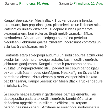
no New Era
Saņem to
Pirmdiena, 10. Aug.
Saņem to
Pirmdiena, 10. Aug.
Kangol Seersucker Mesh Black Trucker cepure ir lielisks
aksesuārs, kas papildinās jūsu pilsētniecisko un ikdienas stilu.
Pateicoties unisex dizainam, šī cepure ir ideāli piemērota
pieaugušajiem, kuri ikdienas tērpā meklē izsmalcinātības
pieskārienu. Aizdare ar spiedpogu nodrošina perfektu
piegulšanu jebkuram galvas izmēram, nodrošinot komfortu un
stilu katrā valkāšanas reizē.
Kontrasts starp spiedpogu audumu un sietu cepures aizmugurē
piešķir tai modernu un svaigu izskatu, kas ir ideāli piemērots
jebkuram gadījumam. Kangol zīmols ir pazīstams ar savu
kvalitāti un nepārprotamo stilu, padarot šo cepuri par obligātu
pirkumu pilsētas modes cienītājiem. Neatkarīgi no tā, vai tā ir
paredzēta dienas izbraucienam pilsētā vai sportiska izskata
papildināšanai, Kangol Seersucker Mesh Black Trucker cepure
ir lieliska izvēle.
Šī cepure neapšaubāmi ir garderobes pamatelements. Tās
daudzpusība padara to ideāli piemērotu kombinēšanai ar
dažādiem apģērbiem un stiliem, piešķirot jūsu tērpam
personības pieskārienu. Aizdares ar spiedpogu nodrošinātais