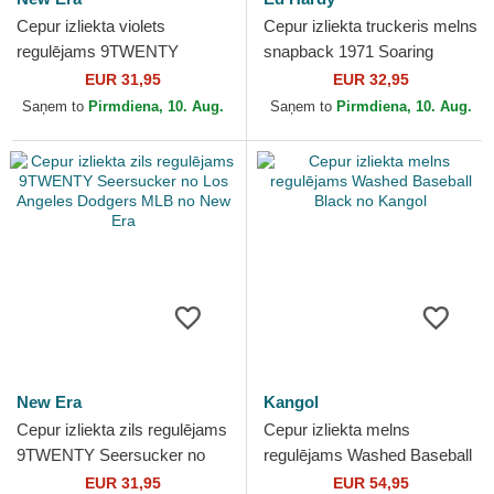
Cepur izliekta violets
Cepur izliekta truckeris melns
regulējams 9TWENTY
snapback 1971 Soaring
Seersucker no New York
Eagle Full Mesh no Ed Hardy
EUR 31,95
EUR 32,95
Yankees MLB no New Era
Saņem to
Pirmdiena, 10. Aug.
Saņem to
Pirmdiena, 10. Aug.
New Era
Kangol
Cepur izliekta zils regulējams
Cepur izliekta melns
9TWENTY Seersucker no
regulējams Washed Baseball
Los Angeles Dodgers MLB
Black no Kangol
EUR 31,95
EUR 54,95