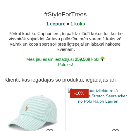
#StyleForTrees
1 cepure
=
1 koks
Pērkot kaut ko Caphunters, tu palīdz stādīt kokus tur, kur tie
visvairāk vajadzīgi. Ar tavu palīdzību mēs varam 1 koks vēl
vairāk un kopā spert soli pretī ilgtspējai un labākai nākotnei
ikvienam.
Mēs jau esam iestādījuši
259.589
koki
Paldies!
Klienti, kas iegādājās šo produktu, iegādājās arī
-10%