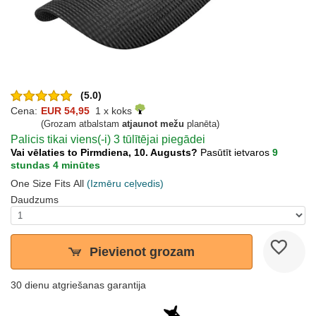
(5.0)
Cena:
EUR 54,95
1 x koks
(Grozam atbalstam
atjaunot mežu
planēta)
Palicis tikai viens(-i) 3 tūlītējai piegādei
Vai vēlaties to Pirmdiena, 10. Augusts?
Pasūtīt ietvaros
9
stundas 4 minūtes
One Size Fits All
(Izmēru ceļvedis)
Daudzums
Pievienot grozam
30 dienu atgriešanas garantija