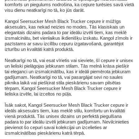
komforts un piegulums nodrošina, ka cepure turēsies savā vietā
visu dienu neatkarīgi no tā, ko jūs darāt.
Kangol Seersucker Mesh Black Trucker cepure ir mūžīgs
aksesuārs, kas nekad neizies no modes. Tās klasiskais un
elegantais dizains padara to par ideālu izvēli tiem, kas meklē
izsmalcinātu, bet vienlaikus ikdienišķu izskatu. Kangol zīmols ir
pazīstams ar savu izcilību cepuru izgatavošanā, garantējot
izturību un kvalitāti katrā produktā.
Neatkarīgi no tā, vai esat vīrietis vai sieviete, šī cepure ir unisex
un lieliski pielāgojas jebkuram stilam. Tās melnā krāsa piešķir
tai eleganci un izsmalcinātību, kas ir ideāli piemērota jebkuram
gadījumam. Neatkarīgi no tā, vai pasargājat sevi no saules
piknika laikā vai piešķirat stila pieskārienu savam pilsētas
tērpam, Kangol Seersucker Mesh Black Trucker cepure ir
lieliska izvēle, lai izceltos no pūļa.
Īsāk sakot, Kangol Seersucker Mesh Black Trucker cepure ir
ideāls aksesuārs tiem, kas meklē stilu, komfortu un kvalitāti
vienā produktā. Tās unisex dizains un perfektā piegulšana
padara to par ideālu izvēli jebkuram gadījumam. Nevilcinieties
pievienot šo cepuri savai kolekcijai un izcelieties ar
izsmalcinātības pieskārienu katrā tērpā.