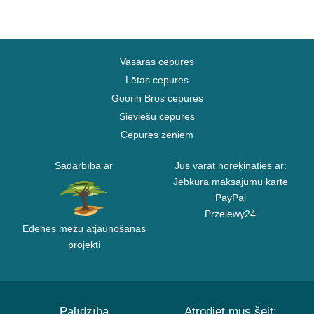
Vasaras cepures
Lētas cepures
Goorin Bros cepures
Sieviešu cepures
Cepures zēniem
Sadarbībā ar
Jūs varat norēķināties ar:
Jebkura maksājumu karte
PayPal
Przelewy24
Ēdenes mežu atjaunošanas
projekti
Palīdzība
Atrodiet mūs šeit: