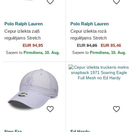
Polo Ralph Lauren
Polo Ralph Lauren
Cepur izliekta zaļš
Cepur izliekta rozā
regulējams Stretch
regulējams Stretch
Seersucker no Polo Ralph
Seersucker no Polo Ralph
EUR 94,95
EUR
94,95
EUR 85,46
Lauren
Lauren
Saņem to
Pirmdiena, 10. Aug.
Saņem to
Pirmdiena, 10. Aug.
New Era
Ed Hardy