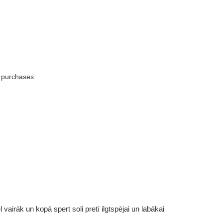
t purchases
vairāk un kopā spert soli pretī ilgtspējai un labākai