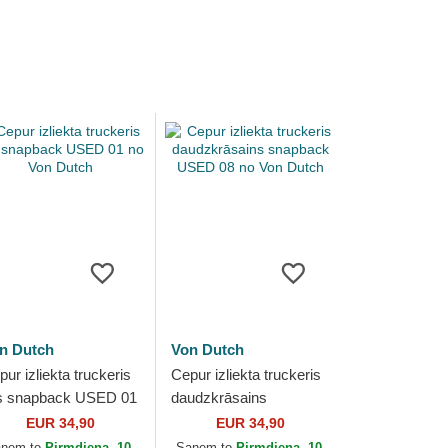
n Dutch
Von Dutch
ur izliekta truckeris
Cepur izliekta truckeris
ls snapback USED 01
daudzkrāsains
 Von Dutch
snapback USED 08 no
EUR 34,90
EUR 34,90
Von Dutch
aņem to
Pirmdiena, 10.
Saņem to
Pirmdiena, 10.