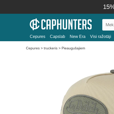
15% 
Cepures
Capslab
New Era
Visi ražotāji
Cepures
>
truckeris
>
Pieaugušajiem