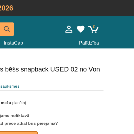
2026
0
InstaCap
Palīdzība
eris bēšs snapback USED 02 no Von
atsauksmes
t mežu
planēta)
jams noliktavā
ad prece atkal būs pieejama?