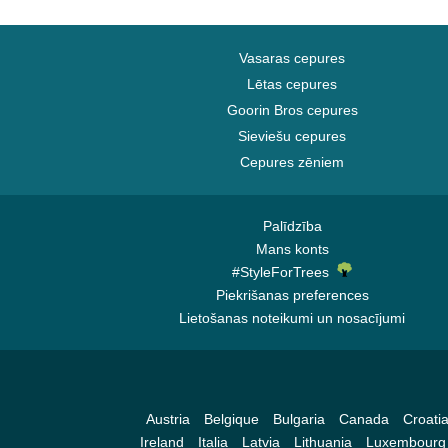
Vasaras cepures
Lētas cepures
Goorin Bros cepures
Sieviešu cepures
Cepures zēniem
Palīdzība
Mans konts
#StyleForTrees
Piekrišanas preferences
Lietošanas noteikumi un nosacījumi
Austria
Belgique
Bulgaria
Canada
Croati
Ireland
Italia
Latvia
Lithuania
Luxembourg