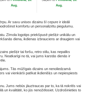
Aug.
Aug.
pu. Ar savu unisex dizainu šī cepure ir ideāli
nodrošinot komfortu un personalizētu piegulumu.
tu. Zīmola logotips priekšpusē piešķir unikālu un
pirkšanās diena, ikdienas izbrauciens ar draugiem vai
ns piešķir tai foršu, retro stilu, kas nepaliks
. Neatkarīgi no tā, vai jums karstās dienās ir
ēle.
inājums. Tās mūžīgais dizains un nenoliedzamā
rs vai vienkārši patīkat ikdienišķs un nepiespiests
anu. Jums nebūs jāuztraucas par to, ka tā nokritīs vai
un kvalitātē, ko jūs nenožēlosiet. Uzdrošinieties to