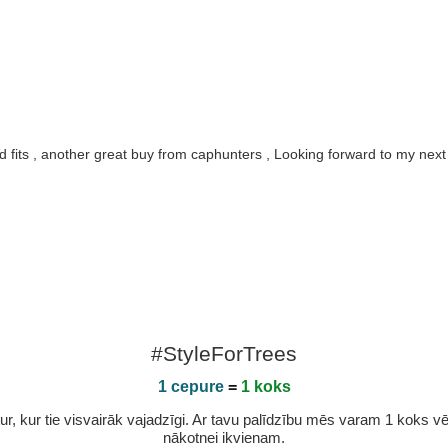
nd fits , another great buy from caphunters , Looking forward to my nex
#StyleForTrees
1 cepure
=
1 koks
r, kur tie visvairāk vajadzīgi. Ar tavu palīdzību mēs varam 1 koks vēl 
nākotnei ikvienam.