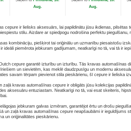
Aug.
Aug.
ure ir lielisks aksesuārs, lai papildinātu jūsu ikdienas, pilsētas tēr
spiestu stilu. Aizdare ar spiedpogu nodrošina perfektu piegulšanu, 
as kombināciju, piešķirot tai oriģinālu un uzmanību piesaistošu izska
r ideāli piemērota jebkuram gadījumam, neatkarīgi no tā, vai tā ir ie
utch cepure garantē izturību un izturību. Tās kravas automašīnas dizai
ta vīriešiem un sievietēm, kas meklē daudzpusīgu un modernu aksesuāru
ties savam tērpam pievienot stila pieskārienu, šī cepure ir lieliska izv
 zaļā kravas automašīnas cepure ir obligāts jūsu kolekcijas papild
es aksesuāru entuziastam. Neatkarīgi no tā, vai esat skeiteris, hipste
bai.
i pielāgojas jebkuram galvas izmēram, garantējot ērtu un drošu piegulš
un zaļā kravas automašīnas cepure neapšaubāmi ir ieguldījums stilā 
 un oriģinalitātes pieskārienu.