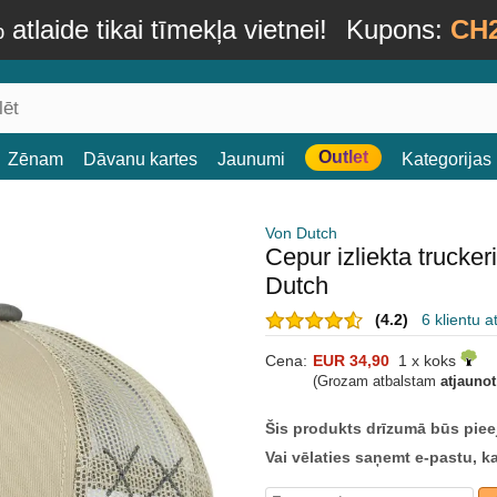
atlaide tikai tīmekļa vietnei!
Kupons:
CH
Outlet
Zēnam
Dāvanu kartes
Jaunumi
Kategorijas
Von Dutch
Cepur izliekta truck
Dutch
(4.2)
6 klientu 
Cena:
EUR 34,90
1 x koks
(Grozam atbalstam
atjauno
Šis produkts drīzumā būs piee
Vai vēlaties saņemt e-pastu, k