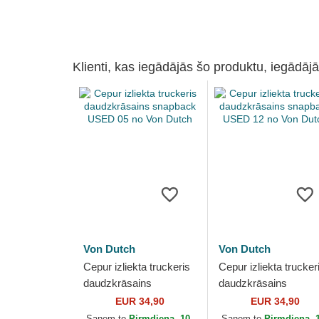
Klienti, kas iegādājās šo produktu, iegādājā
Von Dutch
Von Dutch
Cepur izliekta truckeris
Cepur izliekta trucker
daudzkrāsains
daudzkrāsains
snapback USED 05 no
snapback USED 12 
EUR 34,90
EUR 34,90
Von Dutch
Von Dutch
Saņem to
Pirmdiena, 10.
Saņem to
Pirmdiena, 