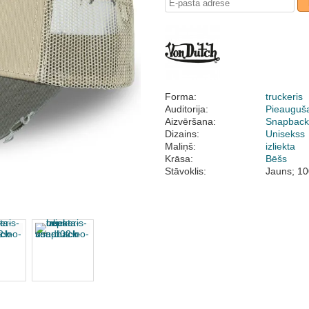
Forma:
truckeris
Auditorija:
Pieauguš
Aizvēršana:
Snapbac
Dizains:
Unisekss
Maliņš:
izliekta
Krāsa:
Bēšs
Stāvoklis:
Jauns; 10