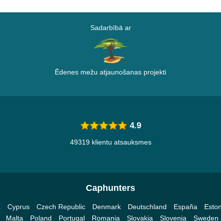
Sadarbībā ar
Ēdenes mežu atjaunošanas projekti
4.9
49319 klientu atsauksmes
Caphunters
a
Cyprus
Czech Republic
Denmark
Deutschland
España
Eston
Malta
Poland
Portugal
Romania
Slovakia
Slovenia
Sweden