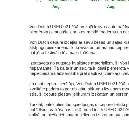
Aug.
Aug.
Von Dutch USED 02 bēšā un zaļā kravas automašīnas cep
piemērota pieaugušajiem, kas meklē modernu un nepie
Von Dutch cepure izceļas ar savu bēšās un zaļās krās
atšķirīgu pieskārienu. Šī kravas automašīnas cepure i
pat jūsu festivāla tēla papildināšana.
Izgatavota no augstas kvalitātes materiāliem, šī Von D
nepamanīts. Tā kā tā ir unisex, tā ir ideāli piemēro
nepieciešama aizsardzība pret sauli vai vienkārši vēla
Ja esat cepuru cienītājs, Von Dutch USED 02 bēšā un
kvalitāte padara to par obligātu pirkumu ikvienam mod
stils, šī cepure piestāv jebkuram izskatam un personī
Turklāt, pateicoties tās spiedpogai, šī cepure lielisk
nobīdīsies valkāšanas laikā. Von Dutch USED 02 bēšā 
valkāt un piešķiriet savam ikdienas izskatam svaiguma