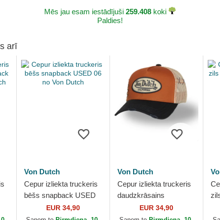
Mēs jau esam iestādījuši
259.408
koki
Paldies!
s arī
Von Dutch
Von Dutch
Vo
is
Cepur izliekta truckeris
Cepur izliekta truckeris
Cep
bēšs snapback USED
daudzkrāsains
zi
no
06 no Von Dutch
snapback USED 07 no
no
EUR 34,90
EUR 34,90
Von Dutch
10.
Saņem to
Pirmdiena, 10.
Saņem to
Pirmdiena, 10.
S