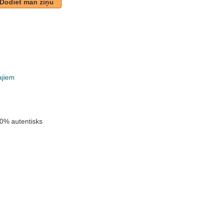
Dodiet man ziņu
ajiem
k
0% autentisks