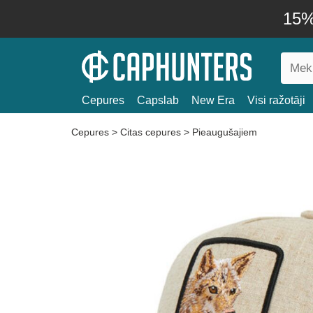
15% 
Cepures
Capslab
New Era
Visi ražotāji
Cepures
>
Citas cepures
>
Pieaugušajiem