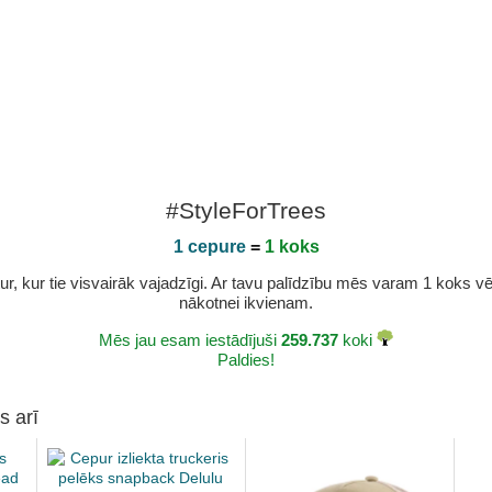
#StyleForTrees
1 cepure
=
1 koks
r, kur tie visvairāk vajadzīgi. Ar tavu palīdzību mēs varam 1 koks vēl 
nākotnei ikvienam.
Mēs jau esam iestādījuši
259.737
koki
Paldies!
s arī