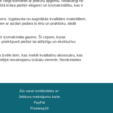
 viegli kombinēt ar jebkuru apģērbu. Neatkarīgi no
ēšā krāsa piešķir eleganci un izsmalcinātību, kas ir
ms. Izgatavota no augstākās kvalitātes materiāliem,
re ar aizdari padara to ērtu un praktisku, ideāli
r izsmalcināta gaume. Šī cepure, kuras
priekšpusē piešķir tai atšķirīgu un ekskluzīvu
 izvēle tiem, kas meklē kvalitatīvu aksesuāru, kas
tējot nevainojamu izskatu vienmēr. Nevilcinieties
Jūs varat norēķināties ar:
Jebkura maksājumu karte
PayPal
Przelewy24