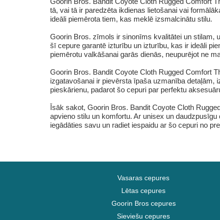
Goorin Bros. Bandit Coyote Cloth Rugged Comfort The 
tā, vai tā ir paredzēta ikdienas lietošanai vai formāl
ideāli piemērota tiem, kas meklē izsmalcinātu stilu.
Goorin Bros. zīmols ir sinonīms kvalitātei un stila
šī cepure garantē izturību un izturību, kas ir ideāli pi
piemērotu valkāšanai garās dienās, neupurējot ne ma
Goorin Bros. Bandit Coyote Cloth Rugged Comfort Th
izgatavošanai ir pievērsta īpaša uzmanība detaļām, iz
pieskārienu, padarot šo cepuri par perfektu aksesuāru
Īsāk sakot, Goorin Bros. Bandit Coyote Cloth Rugged 
apvieno stilu un komfortu. Ar unisex un daudzpusīgu
iegādāties savu un radiet iespaidu ar šo cepuri no pr
Vasaras cepures
Lētas cepures
Goorin Bros cepures
Sieviešu cepures