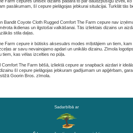
Farm cepures unisex dizains padara to par daudzpusīgu izvēli, ko ir
ākam pasākumam, šī cepure pielāgojas jebkurai situācijai. Turklāt tās b
m, un Bandit Coyote Cloth Rugged Comfort The Farm cepure nav izņēmu
emērota ikdienas un ilgstošai valkāšanai. Tās izliektais dizains un aizda
zākās stila daļas.
e Farm cepure ir būtisks aksesuārs modes mīļotājiem un tiem, kam i
ceļas ar savu nevainojamo apdari un unikālo dizainu. Zīmola logotips 
 tiem, kas vēlas izcelties no pūļa.
Comfort The Farm bēšā, izliektā cepure ar snapback aizdari ir ideāla
 dizainu šī cepure pielāgojas jebkuram gadījumam un apģērbam, garan
estižā Goorin Bros. zīmola.
Sadarbībā ar