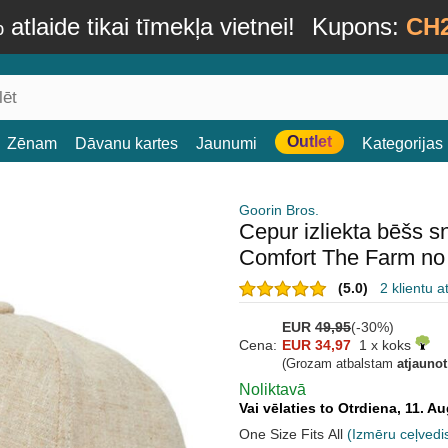
atlaide tikai tīmekļa vietnei!
Kupons:
CH
Outlet
Zēnam
Dāvanu kartes
Jaunumi
Kategorijas
Goorin Bros.
Cepur izliekta bēšs 
Comfort The Farm no 
(5.0)
2 klientu 
EUR
49,95
(-30%)
Cena:
EUR 34,97
1 x koks
(Grozam atbalstam
atjauno
Noliktavā
Vai vēlaties to Otrdiena, 11. 
One Size Fits All
(Izmēru ceļvedi