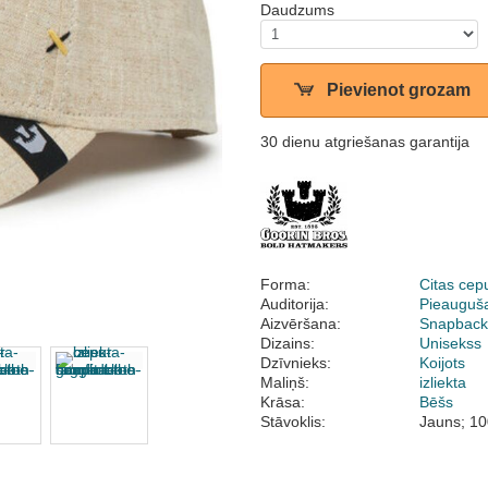
Daudzums
Pievienot grozam
30 dienu atgriešanas garantija
Forma:
Citas cep
Auditorija:
Pieauguš
Aizvēršana:
Snapbac
Dizains:
Unisekss
Dzīvnieks:
Koijots
Maliņš:
izliekta
Krāsa:
Bēšs
Stāvoklis:
Jauns; 10