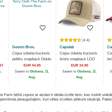
(4.4)
Goorin Bros.
Capslab
Ca
Cepur izliekta truckeris
Cepur izliekta truckeris
Cep
pelēks snapback Delulu
brūns snapback LOO
br
d
Terry Cloth The Farm no
COY1 Koijots Looney
Ko
97
EUR 44,95
EUR 34,90
Goorin Bros.
Tunes no Capslab
no
1.
Saņem to
Otrdiena, 11.
Saņem to
Otrdiena, 11.
S
Aug.
Aug.
Farm bēšā cepure ar aizdari ir ideāla izvēle tiem, kas meklē unikālu 
iemērota pieaugušajiem, kuri vēlas izcelties jebkurā situācijā. Pateico