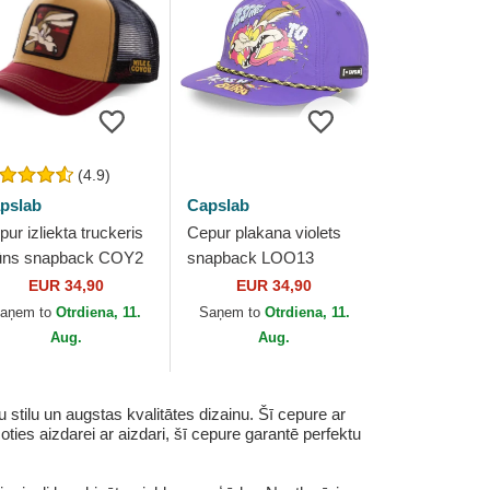
(4.9)
pslab
Capslab
ur izliekta truckeris
Cepur plakana violets
ūns snapback COY2
snapback LOO13
ijots Looney Tunes
DTCB Koijots Looney
EUR 34,90
EUR 34,90
 Capslab
Tunes no Capslab
aņem to
Otrdiena, 11.
Saņem to
Otrdiena, 11.
Aug.
Aug.
stilu un augstas kvalitātes dizainu. Šī cepure ar
ties aizdarei ar aizdari, šī cepure garantē perfektu