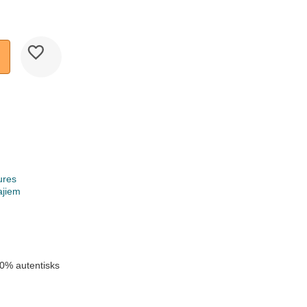
ures
ajiem
k
0% autentisks