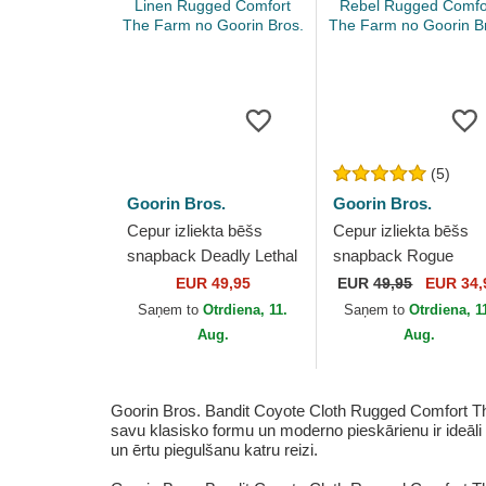
(5)
Goorin Bros.
Goorin Bros.
Cepur izliekta bēšs
Cepur izliekta bēšs
snapback Deadly Lethal
snapback Rogue
Linen Rugged Comfort
Thread Rebel Rugge
EUR 49,95
EUR
49,95
EUR 34,
The Farm no Goorin
Comfort The Farm no
Saņem to
Otrdiena, 11.
Saņem to
Otrdiena, 1
Bros.
Goorin Bros.
Aug.
Aug.
Goorin Bros. Bandit Coyote Cloth Rugged Comfort The 
savu klasisko formu un moderno pieskārienu ir ideāli p
un ērtu piegulšanu katru reizi.