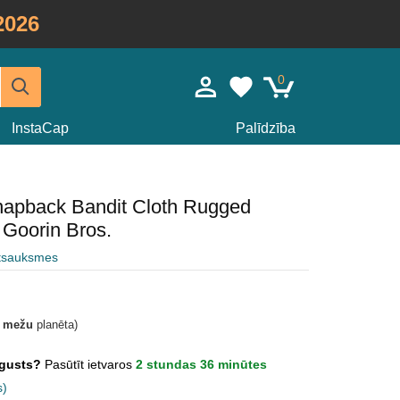
2026
0
InstaCap
Palīdzība
snapback Bandit Cloth Rugged
Goorin Bros.
atsauksmes
t mežu
planēta)
Augusts?
Pasūtīt ietvaros
2 stundas 36 minūtes
s)