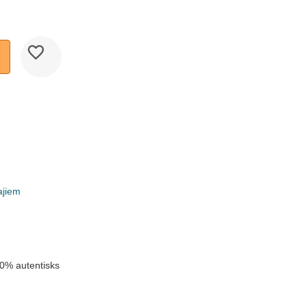
ajiem
k
0% autentisks