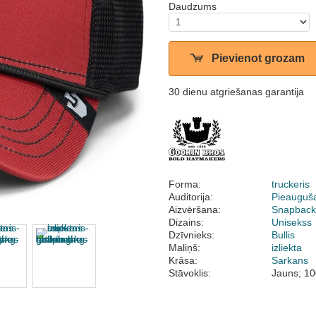
Daudzums
Pievienot grozam
30 dienu atgriešanas garantija
Forma:
truckeris
Auditorija:
Pieauguš
Aizvēršana:
Snapbac
Dizains:
Unisekss
Dzīvnieks:
Bullis
Maliņš:
izliekta
Krāsa:
Sarkans
Stāvoklis:
Jauns; 10