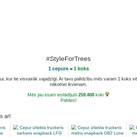
#StyleForTrees
1 cepure
=
1 koks
r, kur tie visvairāk vajadzīgi. Ar tavu palīdzību mēs varam 1 koks vēl 
nākotnei ikvienam.
Mēs jau esam iestādījuši
259.408
koki
Paldies!
s arī