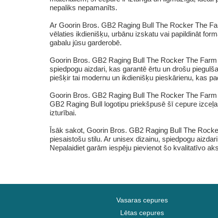
nepaliks nepamanīts.
Ar Goorin Bros. GB2 Raging Bull The Rocker The Farm
vēlaties ikdienišķu, urbānu izskatu vai papildināt fo
gabalu jūsu garderobē.
Goorin Bros. GB2 Raging Bull The Rocker The Farm sa
spiedpogu aizdari, kas garantē ērtu un drošu piegulša
piešķir tai modernu un ikdienišķu pieskārienu, kas p
Goorin Bros. GB2 Raging Bull The Rocker The Farm s
GB2 Raging Bull logotipu priekšpusē šī cepure izceļas 
izturībai.
Īsāk sakot, Goorin Bros. GB2 Raging Bull The Rock
piesaistošu stilu. Ar unisex dizainu, spiedpogu aizdar
Nepalaidiet garām iespēju pievienot šo kvalitatīvo ak
Vasaras cepures
Lētas cepures