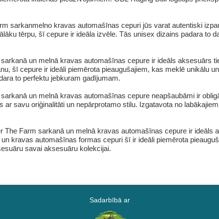
 sarkanmelno kravas automašīnas cepuri jūs varat autentiski izpaust
rmālāku tērpu, šī cepure ir ideāla izvēle. Tās unisex dizains padara t
rkanā un melnā kravas automašīnas cepure ir ideāls aksesuārs tiem,
nu, šī cepure ir ideāli piemērota pieaugušajiem, kas meklē unikālu u
adara to perfektu jebkuram gadījumam.
arkanā un melnā kravas automašīnas cepure neapšaubāmi ir obligāt
ar savu oriģinalitāti un nepārprotamo stilu. Izgatavota no labākajiem 
er The Farm sarkanā un melnā kravas automašīnas cepure ir ideāls 
i un kravas automašīnas formas cepuri šī ir ideāli piemērota pieaugušaj
sesuāru savai aksesuāru kolekcijai.
Sadarbībā ar