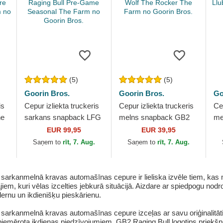
(5)
(5)
Goorin Bros.
Goorin Bros.
Go
is
Cepur izliekta truckeris
Cepur izliekta truckeris
Cep
he
sarkans snapback LFG
melns snapback GB2
me
re
Raging Bull Pre-Game
Lone Wolf The Rocker
Ll
EUR 99,95
EUR 39,95
rm
Seasonal The Farm no
The Farm no Goorin
Fa
.
Saņem to
rīt, 7. Aug.
Saņem to
rīt, 7. Aug.
Goorin Bros.
Bros.
rkanmelnā kravas automašīnas cepure ir lieliska izvēle tiem, kas m
ajiem, kuri vēlas izcelties jebkurā situācijā. Aizdare ar spiedpogu n
dernu un ikdienišķu pieskārienu.
rkanmelnā kravas automašīnas cepure izceļas ar savu oriģinalitāti 
li piemērota ikdienas piedzīvojumiem. GB2 Raging Bull logotips priekšp