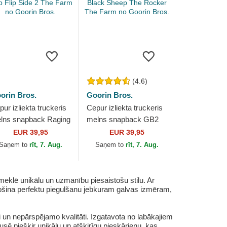
(4.6)
orin Bros.
Goorin Bros.
ur izliekta truckeris
Cepur izliekta truckeris
lns snapback Raging
melns snapback GB2
ub Flip Side 2 The
Black Sheep The
EUR 39,95
EUR 39,95
rm no Goorin Bros.
Rocker The Farm no
Saņem to
rīt, 7. Aug.
Saņem to
rīt, 7. Aug.
Goorin Bros.
eklē unikālu un uzmanību piesaistošu stilu. Ar
odrošina perfektu piegulšanu jebkuram galvas izmēram,
un nepārspējamo kvalitāti. Izgatavota no labākajiem
usē piešķir unikālu un atšķirīgu pieskārienu, kas