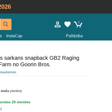
2026
0
s
InstaCap
Palīdzība
eris sarkans snapback GB2 Raging
Farm no Goorin Bros.
atsauksmes
t mežu
planēta)
tundas 25 minūtes
s)