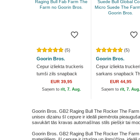
(5)
(5)
Goorin Bros.
Goorin Bros.
Cepur izliekta truckeris
Cepur izliekta trucker
tumši zils snapback
sarkans snapback T
Raging Bull Fab Farm
Suede Bull Global Co
EUR 39,95
EUR 44,95
The Farm no Goorin
Micro Suede The Fa
Saņem to
rīt, 7. Aug.
Saņem to
rīt, 7. Aug
Bros.
no...
Goorin Bros. GB2 Raging Bull The Rocker The Farm sa
unisex dizainu šī cepure ir ideāli piemērota pieauguš
savukārt tās kravas automašīnas stils piešķir tai mo
Goorin Bros. GB2 Raging Bull The Rocker The Farm sa
materiāliem, šī cepure ir izturīga un ilgmūžīga, ideā