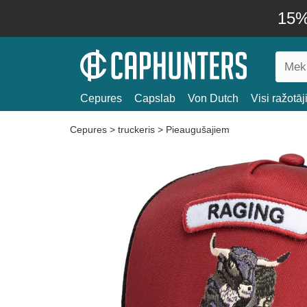
15% 
Cepures
Capslab
Von Dutch
Visi ražotāj
Cepures
>
truckeris
>
Pieaugušajiem