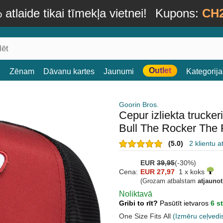
atlaide tikai tīmekļa vietnei!
Kupons:
CH
Outlet
i
Zēnam
Dāvanu kartes
Jaunumi
Kategorija
Goorin Bros.
Cepur izliekta truck
Bull The Rocker The 
(5.0)
2 klientu 
EUR
39,95
(-30%)
Cena:
EUR 27,97
1 x koks
(Grozam atbalstam
atjauno
Noliktavā
Gribi to rīt?
Pasūtīt ietvaros
6 s
One Size Fits All
(Izmēru ceļvedi