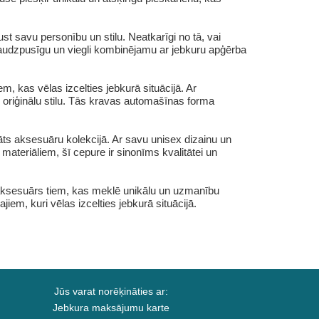
 savu personību un stilu. Neatkarīgi no tā, vai
o daudzpusīgu un viegli kombinējamu ar jebkuru apģērba
 kas vēlas izcelties jebkurā situācijā. Ar
n oriģinālu stilu. Tās kravas automašīnas forma
s aksesuāru kolekcijā. Ar savu unisex dizainu un
materiāliem, šī cepure ir sinonīms kvalitātei un
aksesuārs tiem, kas meklē unikālu un uzmanību
iem, kuri vēlas izcelties jebkurā situācijā.
Jūs varat norēķināties ar:
Jebkura maksājumu karte