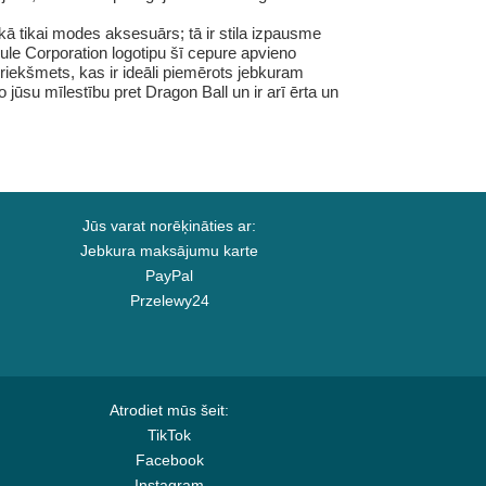
 tikai modes aksesuārs; tā ir stila izpausme
ule Corporation logotipu šī cepure apvieno
riekšmets, kas ir ideāli piemērots jebkuram
ūsu mīlestību pret Dragon Ball un ir arī ērta un
Jūs varat norēķināties ar:
Jebkura maksājumu karte
PayPal
Przelewy24
Atrodiet mūs šeit:
TikTok
Facebook
Instagram