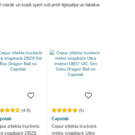
vairāk un kopā spert soli pretī ilgtspējai un labākai
(4.8)
(5)
pslab
Capslab
ur izliekta truckeris
Cepur izliekta truckeris
zā snapback DBZ8
melns snapback Ultra