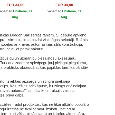
d Buu Dragon Ball no
Instinct DBS7 UIC Son
EUR 34,90
EUR 34,90
pslab
Goku Dragon Ball no
aņem to
Otrdiena, 11.
Saņem to
Otrdiena, 11.
Capslab
Aug.
Aug.
skās Dragon Ball sērijas faniem. Šī cepure apvieno
ipu – simbolu, ko atpazīst visi sāgas sekotāji. Ražots
e izceļas ar kravas automašīnas stila konstrukciju,
mā, neļaujot pārāk sakarst.
audzpusīgu un uzmanību piesaistošu aksesuāru.
 Turklāt aizdare ar spiedpogu ļauj pielāgot piegulumu,
šams praktisks aksesuārs, kas papildus tam, ka pārstāv
. Izliektais aizsargs un stingrā priekšējā
tips, kas izšūts priekšpusē, ir uzticīgs oriģinālajam
kravas automašīnas stila konstrukcija veicina
tēs brīvā dabā.
zcēlies, radot produktus, kas ne tikai atkārto populāro
 izceļas ne tikai ar savu izskatu, bet arī ar
šajiem, kuri vēlas pielāgojamu un izturīgu aksesuāru.