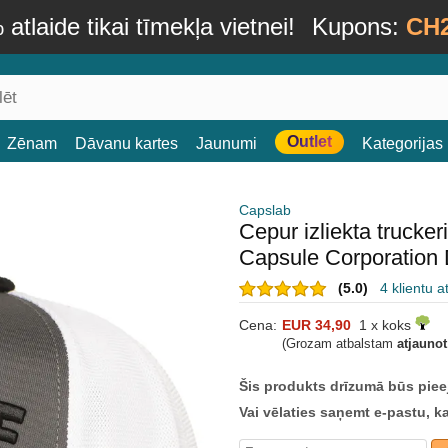
atlaide tikai tīmekļa vietnei!
Kupons:
CH
Outlet
Zēnam
Dāvanu kartes
Jaunumi
Kategorijas
Capslab
Cepur izliekta truck
Capsule Corporation 
(5.0)
4 klientu 
Cena:
EUR 34,90
1 x koks
(Grozam atbalstam
atjauno
Šis produkts drīzumā būs piee
Vai vēlaties saņemt e-pastu, k