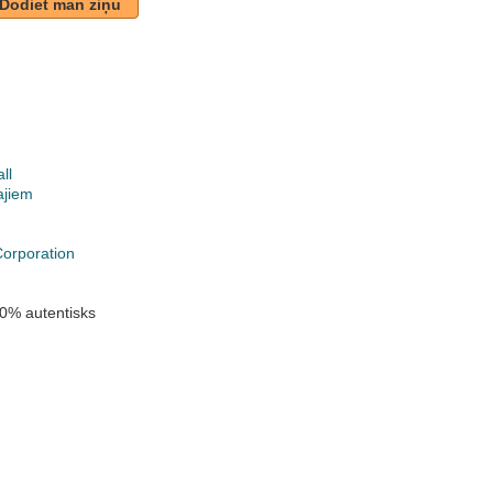
Dodiet man ziņu
ll
ajiem
k
orporation
0% autentisks