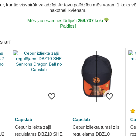
r, kur tie visvairāk vajadzīgi. Ar tavu palīdzību mēs varam 1 koks vēl 
nākotnei ikvienam.
Mēs jau esam iestādījuši
259.737
koki
Paldies!
s arī
Capslab
Capslab
Ca
Cepur izliekta zaļš
Cepur izliekta tumši zils
Cep
U2
regulējams DBZ10 SHE
regulējams DBZ10
ro