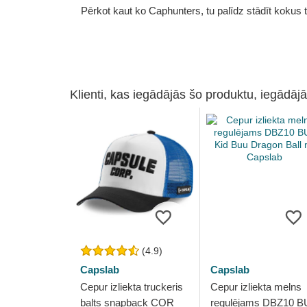
Pērkot kaut ko Caphunters, tu palīdz stādīt kokus tu
Klienti, kas iegādājās šo produktu, iegādājā
(4.9)
Capslab
Capslab
Cepur izliekta truckeris
Cepur izliekta melns
balts snapback COR
regulējams DBZ10 B