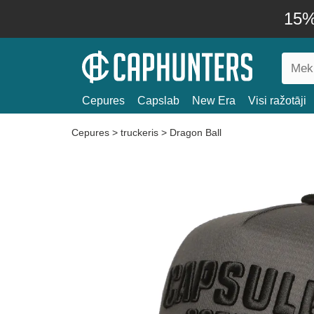
15% 
Cepures
Capslab
New Era
Visi ražotāji
Cepures
>
truckeris
>
Dragon Ball