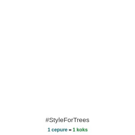
#StyleForTrees
1 cepure
=
1 koks