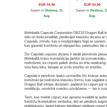
Capsule Corporation
Kid Buu Dragon Ball 
EUR 34,90
EUR 34,90
Dragon Ball no Capslab
Capslab
Saņem to
Otrdiena, 11.
Saņem to
Otrdiena, 1
Aug.
Aug.
Melnbaltā Capsule Corporation DBZ10 Dragon Ball kr
stilu un funkcionalitāti, piedāvājot klasisku dizainu 
Capslab, zīmols, kas ir nostiprinājies tirgū ar saviem
kas garantē komfortu un elpojamību, pateicoties tās s
Šīs Capslab cepures dizains ir ideāli piemērots pie
Melnbaltā krāsu kombinācija piešķir tai izsmalcinātu, 
nodrošinot, ka cepure paliek droša un ērta neatkarīgi
viņu fanu loku, lepojas ar izcilu izturību un izturību.
Capslab ir pievērsis īpašu uzmanību šīs kravas autom
konstrukcija nodrošina klasisku formu, kas saglabā sav
Dragon Ball sērijas dizainam, padarot šo cepuri par 
ventilāciju, novēršot sviedru uzkrāšanos — tas ir sv
Tiem, kas meklē cepuri, kas apvieno kvalitāti ar auten
franšīžu ikoniskākos simbolus, bet arī piedāvā augst
praktiskumu, ļaujot katram lietotājam pielāgot cepuri 