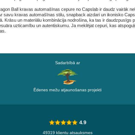
gon Ball kravas automašīnas cepure no Capslab ir daudz vairāk nekā
. Ar savu kravas automašīnas stilu, snapback aizdari un ikonisko Caps
tā. Krāsu un materiālu kombinācija nodrošina, ka tas ir daudzpusīgs p
āra uzticamību un autentiskumu. Ja meklējat cepuri, kas atspoguļo j
as.
Sadarbībā ar
Ēdenes mežu atjaunošanas projekti
4.9
49319 klientu atsauksmes