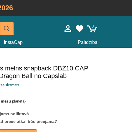
2026
0
InstaCap
Palīdzība
eris melns snapback DBZ10 CAP
Dragon Ball no Capslab
atsauksmes
t mežu
planēta)
jams noliktavā
ad prece atkal būs pieejama?