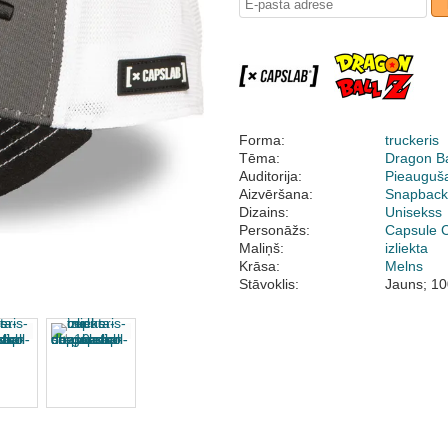
Forma:
truckeris
Tēma:
Dragon Ba
Auditorija:
Pieauguš
Aizvēršana:
Snapbac
Dizains:
Unisekss
Personāžs:
Capsule C
Maliņš:
izliekta
Krāsa:
Melns
Stāvoklis:
Jauns; 10