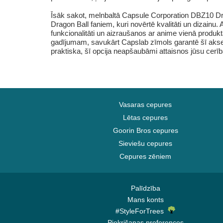
Īsāk sakot, melnbaltā Capsule Corporation DBZ10 Dra
Dragon Ball faniem, kuri novērtē kvalitāti un dizainu
funkcionalitāti un aizraušanos ar anime vienā produk
gadījumam, savukārt Capslab zīmols garantē šī aksesu
praktiska, šī opcija neapšaubāmi attaisnos jūsu cerīb
Vasaras cepures
Lētas cepures
Goorin Bros cepures
Sieviešu cepures
Cepures zēniem
Palīdzība
Mans konts
#StyleForTrees
Piekrišanas preferences