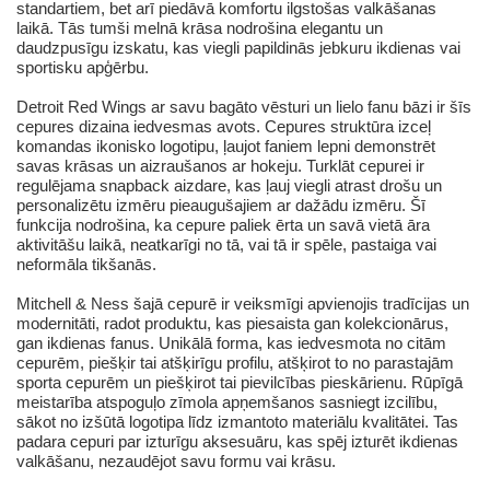
standartiem, bet arī piedāvā komfortu ilgstošas valkāšanas
laikā. Tās tumši melnā krāsa nodrošina elegantu un
daudzpusīgu izskatu, kas viegli papildinās jebkuru ikdienas vai
sportisku apģērbu.
Detroit Red Wings ar savu bagāto vēsturi un lielo fanu bāzi ir šīs
cepures dizaina iedvesmas avots. Cepures struktūra izceļ
komandas ikonisko logotipu, ļaujot faniem lepni demonstrēt
savas krāsas un aizraušanos ar hokeju. Turklāt cepurei ir
regulējama snapback aizdare, kas ļauj viegli atrast drošu un
personalizētu izmēru pieaugušajiem ar dažādu izmēru. Šī
funkcija nodrošina, ka cepure paliek ērta un savā vietā āra
aktivitāšu laikā, neatkarīgi no tā, vai tā ir spēle, pastaiga vai
neformāla tikšanās.
Mitchell & Ness šajā cepurē ir veiksmīgi apvienojis tradīcijas un
modernitāti, radot produktu, kas piesaista gan kolekcionārus,
gan ikdienas fanus. Unikālā forma, kas iedvesmota no citām
cepurēm, piešķir tai atšķirīgu profilu, atšķirot to no parastajām
sporta cepurēm un piešķirot tai pievilcības pieskārienu. Rūpīgā
meistarība atspoguļo zīmola apņemšanos sasniegt izcilību,
sākot no izšūtā logotipa līdz izmantoto materiālu kvalitātei. Tas
padara cepuri par izturīgu aksesuāru, kas spēj izturēt ikdienas
valkāšanu, nezaudējot savu formu vai krāsu.