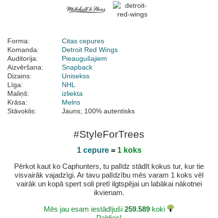
Forma:
Citas cepures
Komanda:
Detroit Red Wings
Auditorija:
Pieaugušajiem
Aizvēršana:
Snapback
Dizains:
Unisekss
Līga:
NHL
Maliņš:
izliekta
Krāsa:
Melns
Stāvoklis:
Jauns; 100% autentisks
#StyleForTrees
1 cepure
=
1 koks
Pērkot kaut ko Caphunters, tu palīdz stādīt kokus tur, kur tie
visvairāk vajadzīgi. Ar tavu palīdzību mēs varam 1 koks vēl
vairāk un kopā spert soli pretī ilgtspējai un labākai nākotnei
ikvienam.
Mēs jau esam iestādījuši
259.589
koki
Paldies!