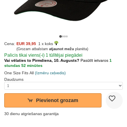
Cena:
EUR 39,95
1 x koks
(Grozam atbalstam
atjaunot mežu
planēta)
Palicis tikai viens(-i) 1 tūlītējai piegādei
Vai vēlaties to Pirmdiena, 10. Augusts?
Pasūtīt ietvaros
1
stundas 52 minūtes
One Size Fits All
(Izmēru ceļvedis)
Daudzums
Pievienot grozam
30 dienu atgriešanas garantija