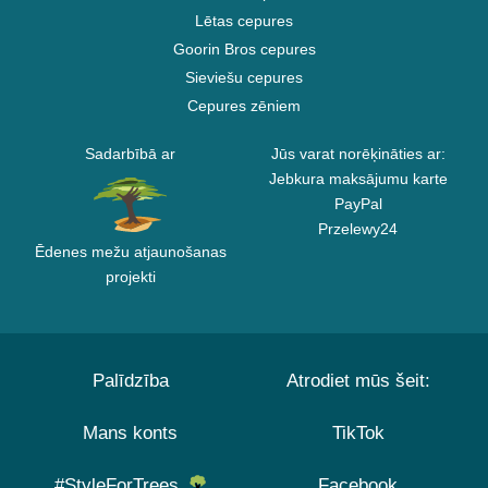
Lētas cepures
Goorin Bros cepures
Sieviešu cepures
Cepures zēniem
Sadarbībā ar
Jūs varat norēķināties ar:
Jebkura maksājumu karte
PayPal
Przelewy24
Ēdenes mežu atjaunošanas
projekti
Palīdzība
Atrodiet mūs šeit:
Mans konts
TikTok
#StyleForTrees
Facebook