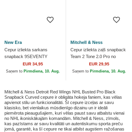
New Era
Mitchell & Ness
Cepur izliekta sarkans
Cepur izliekta zaļš snapback
snapback 9SEVENTY
Team 2 Tone 2.0 Pro no
Stretch Snap Stated no
Boston Celtics NBA no
EUR 34,95
EUR 29,95
Detroit Red Wings NHL no
Mitchell & Ness
Saņem to
Pirmdiena, 10. Aug.
Saņem to
Pirmdiena, 10. Aug.
New Era
Mitchell & Ness Detroit Red Wings NHL Busted Pro Black
Snapback Curved cepure ir obligāta hokeja faniem, kas vēlas
apvienot stilu un funkcionalitāti. Šī cepure izceļas ar savu
klasisko, bet vienlaikus mūsdienīgo dizainu un ir ideāli
piemērota pieaugušajiem, kuri vēlas paust savu atbalstu vienai
no NHL ikoniskākajām komandām. Mitchell & Ness, zīmols,
kas pazīstams ar savu kvalitāti un autentiskumu sporta preču
jomā, garantē, ka šī cepure ne tikai atbilst augstiem ražošanas