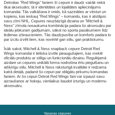
Detroitas "Red Wings" faniem šī cepure ir daudz vairāk nekā
tikai aksesuārs; tā ir identitātes un lojalitātes apliecinājums
komandai. Tās valkāšana ir veids, kā sazināties ar vēsturi un
kopienu, kas ieskauj "Red Wings" – komandu, kas ir atstājusi
savu zīmi NHL. Cepures neuzbāzīgā dizaina un "Mitchell &
Ness" zīmola nosaukuma kombinācija padara šo aksesuāru par
ideālu jebkuram gadījumam, sākot no sporta pasākumiem līdz
ikdienas izbraucieniem. Tās daudzpusība un komforts padara to
par izcilu izvēli tiem, kas novērtē gan stilu, gan praktiskumu.
Īsāk sakot, Mitchell & Ness snapback cepure Detroit Red
Wings komandai ir lieliska izvēle pieaugušajiem, kas meklē
oficiālu produktu ar stilīgu un funkcionālu dizainu. Regulējamā
aizdare un cepures unikālā forma nodrošina ērtu piegulšanu un
atšķirīgu stilu. Mitchell & Ness raksturīgā kvalitāte ir redzama
katrā detaļā, padarot šo cepuri par obligātu pirkumu komandas
faniem. Ar šo cepuri Detroit Red Wings fani var izpaust savu
aizraušanos ar hokeju, vienlaikus baudot izturīgu un modernu
aksesuāru.
Vasaras cepures