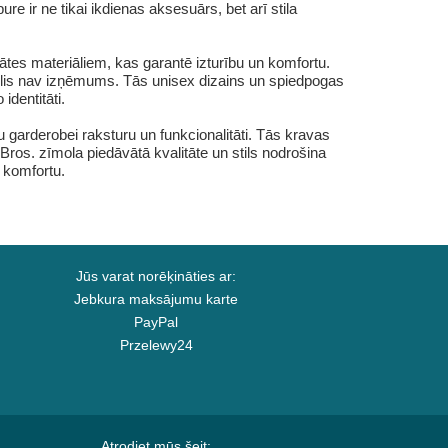
e ir ne tikai ikdienas aksesuārs, bet arī stila
tātes materiāliem, kas garantē izturību un komfortu.
delis nav izņēmums. Tās unisex dizains un spiedpogas
dentitāti.
u garderobei raksturu un funkcionalitāti. Tās kravas
ros. zīmola piedāvātā kvalitāte un stils nodrošina
n komfortu.
Jūs varat norēķināties ar:
Jebkura maksājumu karte
PayPal
Przelewy24
Atrodiet mūs šeit: