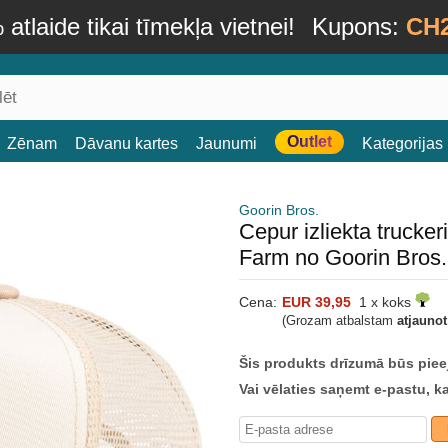
atlaide tikai tīmekļa vietnei!
Kupons:
CH
Outlet
Zēnam
Dāvanu kartes
Jaunumi
Kategorijas
Goorin Bros.
Cepur izliekta trucke
Farm no Goorin Bros.
Cena:
EUR 39,95
1 x koks
(Grozam atbalstam
atjauno
Šis produkts drīzumā būs piee
Vai vēlaties saņemt e-pastu, k