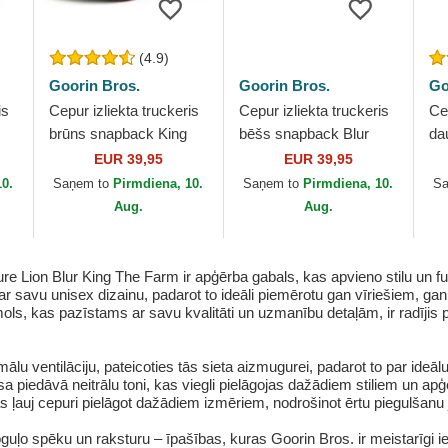
(4.9)
Goorin Bros.
Goorin Bros.
Go
is
Cepur izliekta truckeris
Cepur izliekta truckeris
Cep
brūns snapback King
bēšs snapback Blur
da
r
Mane Man The Farm no
Stag The Farm no
sn
EUR 39,95
EUR 39,95
Goorin Bros.
Goorin Bros.
Co
10.
Saņem to
Pirmdiena, 10.
Saņem to
Pirmdiena, 10.
S
Go
Aug.
Aug.
Lion Blur King The Farm ir apģērba gabals, kas apvieno stilu un funk
r savu unisex dizainu, padarot to ideāli piemērotu gan vīriešiem, gan 
s, kas pazīstams ar savu kvalitāti un uzmanību detaļām, ir radījis produ
u ventilāciju, pateicoties tās sieta aizmugurei, padarot to par ideālu 
sa piedāvā neitrālu toni, kas viegli pielāgojas dažādiem stiliem un a
kas ļauj cepuri pielāgot dažādiem izmēriem, nodrošinot ērtu piegulša
guļo spēku un raksturu – īpašības, kuras Goorin Bros. ir meistarīgi i