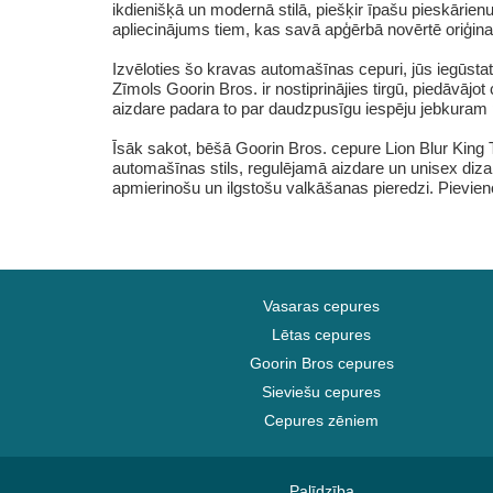
ikdienišķā un modernā stilā, piešķir īpašu pieskārienu
apliecinājums tiem, kas savā apģērbā novērtē oriģinal
Izvēloties šo kravas automašīnas cepuri, jūs iegūstat
Zīmols Goorin Bros. ir nostiprinājies tirgū, piedāvā
aizdare padara to par daudzpusīgu iespēju jebkuram pi
Īsāk sakot, bēšā Goorin Bros. cepure Lion Blur King T
automašīnas stils, regulējamā aizdare un unisex diza
apmierinošu un ilgstošu valkāšanas pieredzi. Pievieno
Vasaras cepures
Lētas cepures
Goorin Bros cepures
Sieviešu cepures
Cepures zēniem
Palīdzība