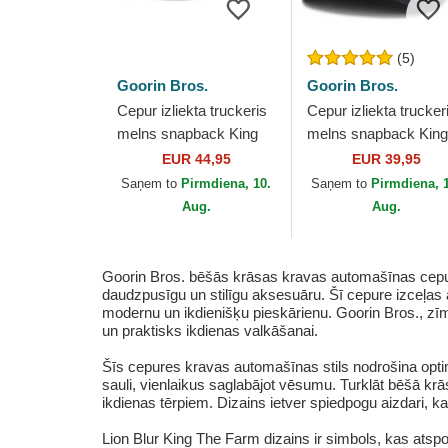
(5)
Goorin Bros.
Goorin Bros.
Cepur izliekta truckeris
Cepur izliekta trucker
melns snapback King
melns snapback King
Golden Suede The
GB2 Lion The Rocke
EUR 44,95
EUR 39,95
Farm no Goorin Bros.
The Farm no Goorin
Saņem to
Pirmdiena, 10.
Saņem to
Pirmdiena, 
Bros.
Aug.
Aug.
Goorin Bros. bēšās krāsas kravas automašīnas cepure 
daudzpusīgu un stilīgu aksesuāru. Šī cepure izceļas a
modernu un ikdienišķu pieskārienu. Goorin Bros., zīmol
un praktisks ikdienas valkāšanai.
Šīs cepures kravas automašīnas stils nodrošina optimāl
sauli, vienlaikus saglabājot vēsumu. Turklāt bēšā krā
ikdienas tērpiem. Dizains ietver spiedpogu aizdari, 
Lion Blur King The Farm dizains ir simbols, kas atspo