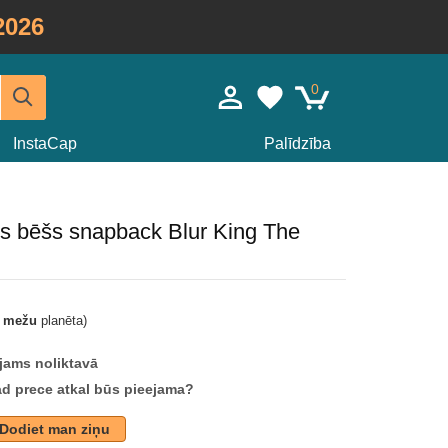
2026
0
InstaCap
Palīdzība
ris bēšs snapback Blur King The
t mežu
planēta)
jams noliktavā
ad prece atkal būs pieejama?
Dodiet man ziņu