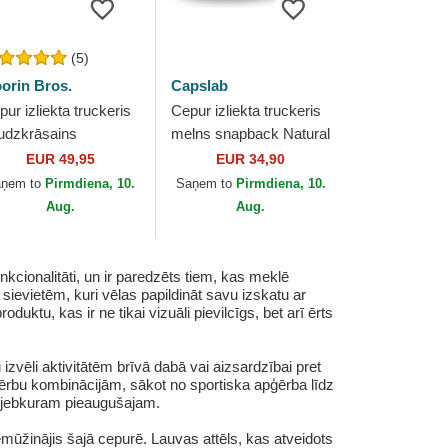
(5)
orin Bros.
Capslab
ur izliekta truckeris
Cepur izliekta truckeris
udzkrāsains
melns snapback Natural
apback Empire
Mystik MYS Lauva
EUR 49,95
EUR 34,90
urtside The Farm no
Mītiskas radības no
aņem to
Pirmdiena, 10.
Saņem to
Pirmdiena, 10.
orin Bros.
Capslab
Aug.
Aug.
cionalitāti, un ir paredzēts tiem, kas meklē
sievietēm, kuri vēlas papildināt savu izskatu ar
ktu, kas ir ne tikai vizuāli pievilcīgs, bet arī ērts
izvēli aktivitātēm brīvā dabā vai aizsardzībai pret
pģērbu kombinācijām, sākot no sportiska apģērba līdz
nu jebkuram pieaugušajam.
emūžinājis šajā cepurē. Lauvas attēls, kas atveidots