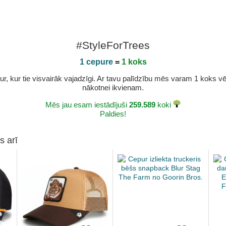
#StyleForTrees
1 cepure
=
1 koks
r, kur tie visvairāk vajadzīgi. Ar tavu palīdzību mēs varam 1 koks vēl 
nākotnei ikvienam.
Mēs jau esam iestādījuši
259.589
koki
Paldies!
s arī