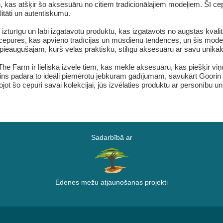
, kas atšķir šo aksesuāru no citiem tradicionālajiem modeļiem. Šī cepur
itāti un autentiskumu.
 izturīgu un labi izgatavotu produktu, kas izgatavots no augstas kvali
jot cepures, kas apvieno tradīcijas un mūsdienu tendences, un šis mo
eaugušajam, kurš vēlas praktisku, stilīgu aksesuāru ar savu unikālo i
he Farm ir lieliska izvēle tiem, kas meklē aksesuāru, kas piešķir viņ
ins padara to ideāli piemērotu jebkuram gadījumam, savukārt Goorin B
jot šo cepuri savai kolekcijai, jūs izvēlaties produktu ar personību u
Sadarbībā ar
Ēdenes mežu atjaunošanas projekti