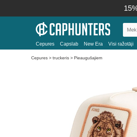
15% 
Cepures
Capslab
New Era
Visi ražotāji
Cepures
>
truckeris
>
Pieaugušajiem