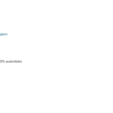
ajiem
k
0% autentisks