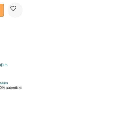
ajiem
k
sains
0% autentisks