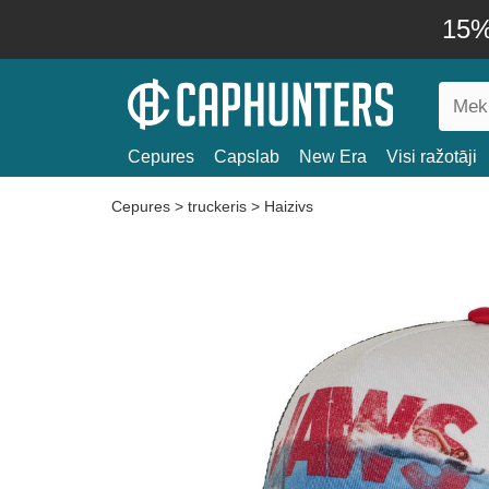
15% 
Cepures
Capslab
New Era
Visi ražotāji
Cepures
>
truckeris
>
Haizivs