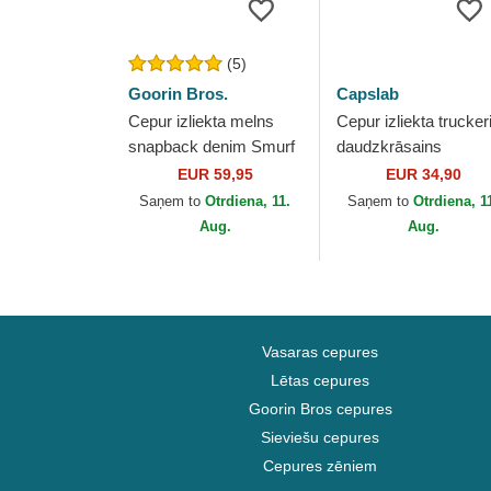
(5)
Goorin Bros.
Capslab
Cepur izliekta melns
Cepur izliekta trucker
snapback denim Smurf
daudzkrāsains
The Showdown The
snapback TAJ8 TAJ
EUR 59,95
EUR 34,90
Farm no Goorin Bros.
Toms un Džerijs Loo
Saņem to
Otrdiena, 11.
Saņem to
Otrdiena, 1
Tunes no Capslab
Aug.
Aug.
Vasaras cepures
Lētas cepures
Goorin Bros cepures
Sieviešu cepures
Cepures zēniem