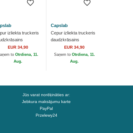
pslab
Capslab
ur izliekta truckeris
Cepur izliekta truckeris
udzkrāsains
daudzkrāsains
apback NS6 GAAB
snapback DC11 JOKB
EUR 34,90
EUR 34,90
ara Naruto no
Joker DC Comics no
aņem to
Otrdiena, 11.
Saņem to
Otrdiena, 11.
pslab
Capslab
Aug.
Aug.
Jūs varat norēķināties ar:
Jebkura maksājumu karte
PayPal
Przelewy24