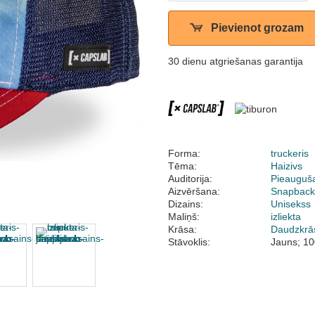
Pievienot grozam
30 dienu atgriešanas garantija
Forma:
truckeris
Tēma:
Haizivs
Auditorija:
Pieauguš
Aizvēršana:
Snapbac
Dizains:
Unisekss
Maliņš:
izliekta
Krāsa:
Daudzkrā
Stāvoklis:
Jauns; 10