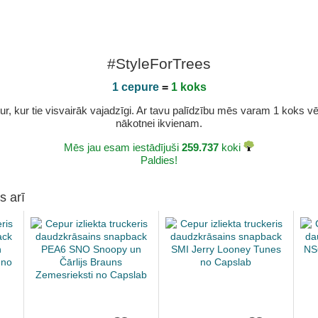
#StyleForTrees
1 cepure
=
1 koks
r, kur tie visvairāk vajadzīgi. Ar tavu palīdzību mēs varam 1 koks vēl 
nākotnei ikvienam.
Mēs jau esam iestādījuši
259.737
koki
Paldies!
s arī