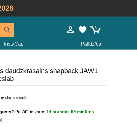
2026
0
InstaCap
Palīdzība
eris daudzkrāsains snapback JAW1
pslab
t mežu
planēta)
Augusts?
Pasūtīt ietvaros
14 stundas 59 minūtes
s)