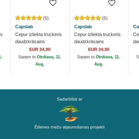
(5)
(5)
Capslab
Capslab
Ca
is
Cepur izliekta truckeris
Cepur izliekta truckeris
Cep
daudzkrāsains
daudzkrāsains
da
B
snapback PEA6 SNO
snapback SMI Jerry
sn
EUR 34,90
EUR 34,90
ney
Snoopy un Čārlijs
Looney Tunes no
Ga
1.
Saņem to
Otrdiena, 11.
Saņem to
Otrdiena, 11.
S
Brauns Zemesrieksti
Capslab
Ca
Aug.
Aug.
no...
Sadarbībā ar
Ēdenes mežu atjaunošanas projekti