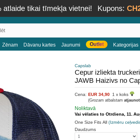
atlaide tikai tīmekļa vietnei!
Kupons:
CH
Outlet
Zēnam
Dāvanu kartes
Jaunumi
Kategorijas
Capslab
Cepur izliekta truck
JAWB Haizivs no Ca
Cena:
EUR 34,90
1 x koks
(Grozam atbalstam
atjauno
Noliktavā
Vai vēlaties to Otrdiena, 11. 
One Size Fits All
(Izmēru ceļvedi
Daudzums