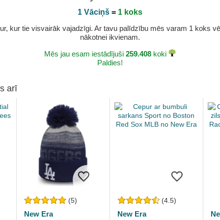
1 Vāciņš
=
1 koks
r, kur tie visvairāk vajadzīgi. Ar tavu palīdzību mēs varam 1 koks vēl 
nākotnei ikvienam.
Mēs jau esam iestādījuši
259.408
koki
Paldies!
s arī
(5)
(4.5)
New Era
New Era
Ne