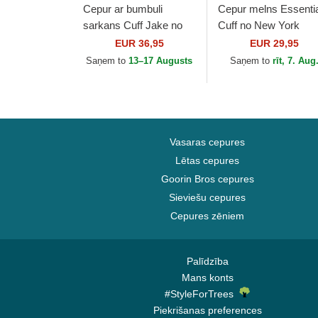
Cepur ar bumbuli
Cepur melns Essentia
sarkans Cuff Jake no
Cuff no New York
Manchester United
Yankees MLB no Ne
EUR 36,95
EUR 29,95
Football Club Premier
Era
Saņem to
13–17 Augusts
Saņem to
rīt, 7. Aug
League no New Era
Vasaras cepures
Lētas cepures
Goorin Bros cepures
Sieviešu cepures
Cepures zēniem
Palīdzība
Mans konts
#StyleForTrees
Piekrišanas preferences