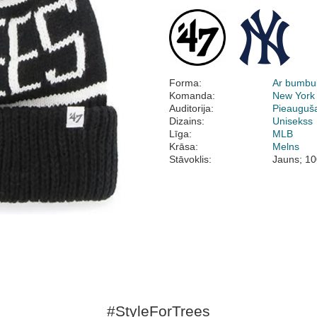
Forma:
Ar bumbul
Komanda:
New York
Auditorija:
Pieauguš
Dizains:
Unisekss
Līga:
MLB
Krāsa:
Melns
Stāvoklis:
Jauns; 10
#StyleForTrees