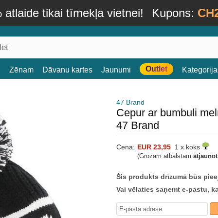
atlaide tikai tīmekļa vietnei!
Kupons:
CH
Outlet
i
Zēnam
Dāvanu kartes
Jaunumi
Kategorija
47 Brand
Cepur ar bumbuli me
47 Brand
Cena:
EUR 23,95
1 x koks
(Grozam atbalstam
atjauno
Šis produkts drīzumā būs piee
Vai vēlaties saņemt e-pastu, k