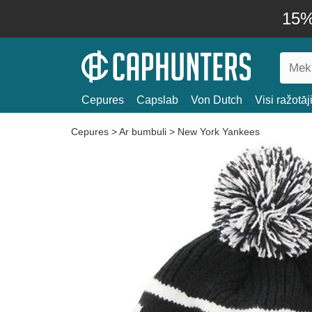
15% 
Cepures
Capslab
Von Dutch
Visi ražotāj
Cepures
>
Ar bumbuli
>
New York Yankees