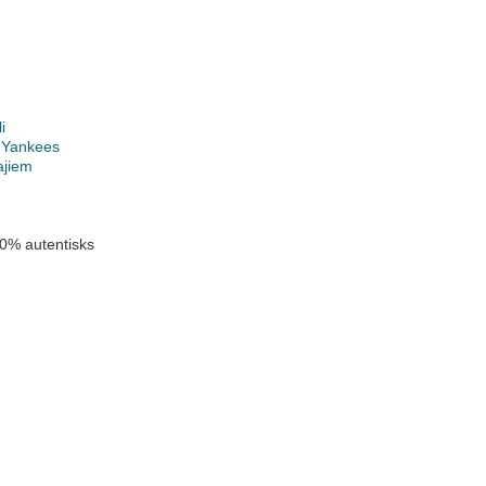
i
 Yankees
ajiem
0% autentisks