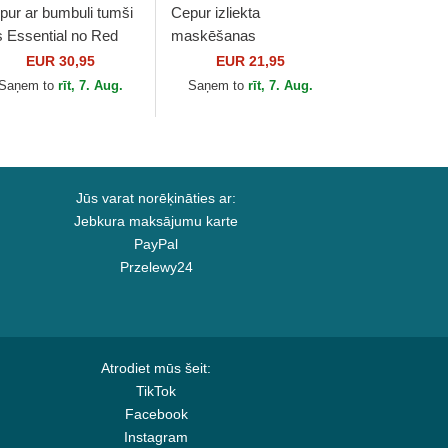
pur ar bumbuli tumši
Cepur izliekta
ls Essential no Red
maskēšanas
ll Racing Formula 1
regulējams bērniem
EUR 30,95
EUR 21,95
 New Era
9FORTY League
Saņem to
rīt, 7. Aug.
Saņem to
rīt, 7. Aug.
Essential no New York
Yankees MLB no...
Jūs varat norēķināties ar:
Jebkura maksājumu karte
PayPal
Przelewy24
Atrodiet mūs šeit:
TikTok
Facebook
Instagram