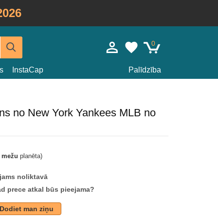
2026
0
s
InstaCap
Palīdzība
lns no New York Yankees MLB no
t mežu
planēta)
jams noliktavā
ad prece atkal būs pieejama?
Dodiet man ziņu