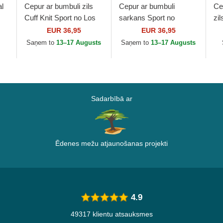
l
Cepur ar bumbuli zils
Cepur ar bumbuli
Ce
Cuff Knit Sport no Los
sarkans Sport no
zi
w
Angeles Dodgers MLB
Boston Red Sox MLB
Bu
EUR 36,95
EUR 36,95
no New Era
no New Era
no
.
Saņem to
13–17 Augusts
Saņem to
13–17 Augusts
Sadarbībā ar
Ēdenes mežu atjaunošanas projekti
4.9
49317 klientu atsauksmes