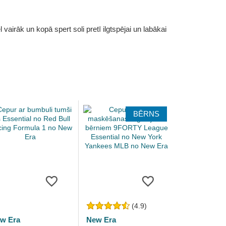
vairāk un kopā spert soli pretī ilgtspējai un labākai
BĒRNS
(4.9)
w Era
New Era