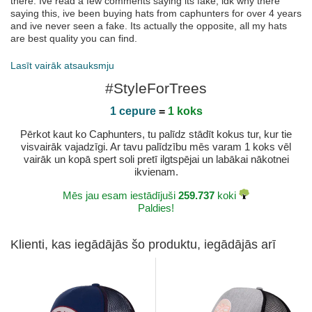
there. Ive read a few comments saying its fake, idk why there
saying this, ive been buying hats from caphunters for over 4 years
and ive never seen a fake. Its actually the opposite, all my hats
are best quality you can find.
Publicēts 2025-12-12 ar Gilles
Lasīt vairāk atsauksmju
Customer service with a sense of humour
I had some interesting messages from caphunters,
#StyleForTrees
especially the packing team . At first I thought it was somebody
taking the p!!! And felt maybe I had been tucked up gud n proper,
1 cepure
=
1 koks
especially after reading some of the reviews, saying its a scam
and there fake hats and blah blah blah.. but I'm glad to report
Pērkot kaut ko Caphunters, tu palīdz stādīt kokus tur, kur tie
from the quality of the caps and customer service everything has
visvairāk vajadzīgi. Ar tavu palīdzību mēs varam 1 koks vēl
been spot on . Thanks cap hunters.
vairāk un kopā spert soli pretī ilgtspējai un labākai nākotnei
Publicēts 2025-04-06 ar Dave
ikvienam.
Pleased
Mēs jau esam iestādījuši
259.737
koki
Good communication,quality product would
Paldies!
recommend
Publicēts 2025-03-30 ar Stephen
Klienti, kas iegādājās šo produktu, iegādājās arī