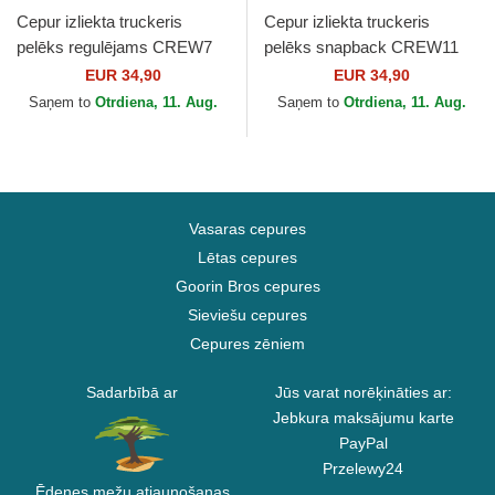
Cepur izliekta truckeris
Cepur izliekta truckeris
pelēks regulējams CREW7
pelēks snapback CREW11
no Von Dutch
no Von Dutch
EUR 34,90
EUR 34,90
Saņem to
Otrdiena, 11. Aug.
Saņem to
Otrdiena, 11. Aug.
Vasaras cepures
Lētas cepures
Goorin Bros cepures
Sieviešu cepures
Cepures zēniem
Sadarbībā ar
Jūs varat norēķināties ar:
Jebkura maksājumu karte
PayPal
Przelewy24
Ēdenes mežu atjaunošanas