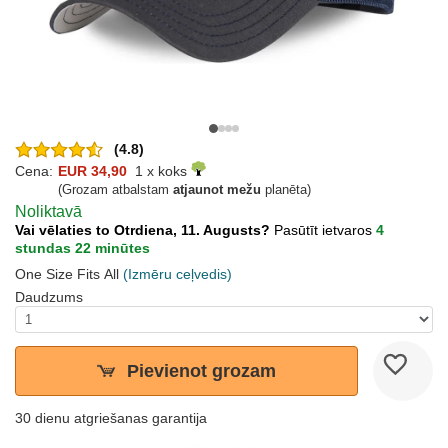
(4.8)
Cena:
EUR 34,90
1 x koks
(Grozam atbalstam
atjaunot mežu
planēta)
Noliktavā
Vai vēlaties to Otrdiena, 11. Augusts?
Pasūtīt ietvaros
4
stundas 22 minūtes
One Size Fits All
(Izmēru ceļvedis)
Daudzums
Pievienot grozam
30 dienu atgriešanas garantija