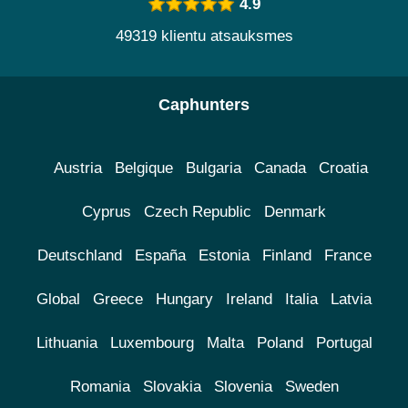
4.9
49319 klientu atsauksmes
Caphunters
Austria
Belgique
Bulgaria
Canada
Croatia
Cyprus
Czech Republic
Denmark
Deutschland
España
Estonia
Finland
France
Global
Greece
Hungary
Ireland
Italia
Latvia
Lithuania
Luxembourg
Malta
Poland
Portugal
Romania
Slovakia
Slovenia
Sweden