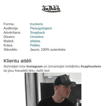
Forma:
truckeris
Auditorija:
Pieaugušajiem
Aizvēršana:
Snapback
Dizains:
Unisekss
Maliņš:
izliekta
Krāsa:
Pelēks
Stāvoklis:
Jauns; 100% autentisks
Klientu attēli
Atzīmējiet mūs
Instagram
un izmantojiet mirkļbirku
#caphunters
lai jūsu fotoattēli tiktu rādīti šeit