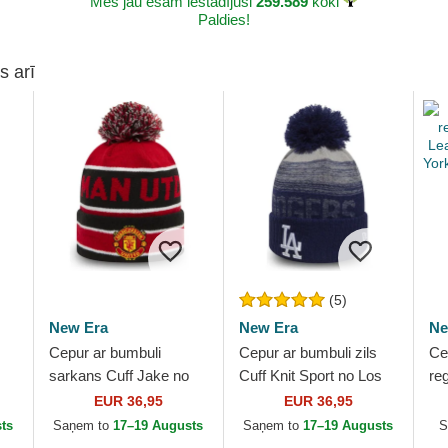
Mēs jau esam iestādījuši
259.589
koki
Paldies!
s arī
(5)
New Era
New Era
Ne
Cepur ar bumbuli
Cepur ar bumbuli zils
Ce
sarkans Cuff Jake no
Cuff Knit Sport no Los
re
B
Manchester United
Angeles Dodgers MLB
Le
EUR 36,95
EUR 36,95
Football Club Premier
no New Era
Ne
ts
Saņem to
17–19 Augusts
Saņem to
17–19 Augusts
S
League no New Era
ML