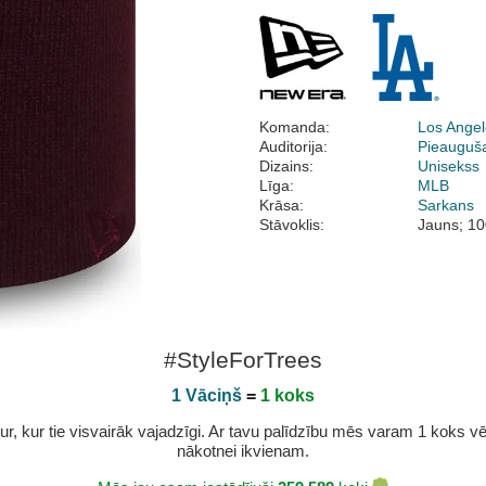
Komanda:
Los Ange
Auditorija:
Pieauguš
Dizains:
Unisekss
Līga:
MLB
Krāsa:
Sarkans
Stāvoklis:
Jauns; 10
#StyleForTrees
1 Vāciņš
=
1 koks
r, kur tie visvairāk vajadzīgi. Ar tavu palīdzību mēs varam 1 koks vēl 
nākotnei ikvienam.