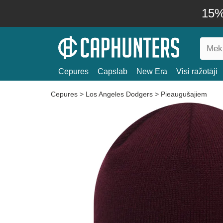
15% 
Cepures
Capslab
New Era
Visi ražotāji
Cepures
>
Los Angeles Dodgers
>
Pieaugušajiem