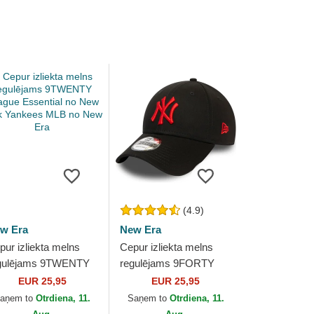
(4.9)
w Era
New Era
pur izliekta melns
Cepur izliekta melns
gulējams 9TWENTY
regulējams 9FORTY
ague Essential no
League Essential no
EUR 25,95
EUR 25,95
w York Yankees
New York Yankees MLB
aņem to
Otrdiena, 11.
Saņem to
Otrdiena, 11.
B no New Era
no New Era