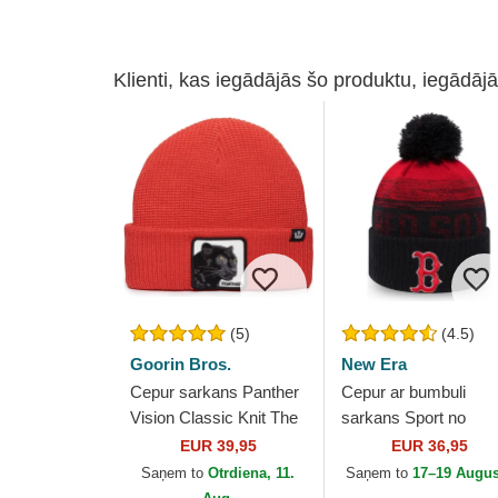
Klienti, kas iegādājās šo produktu, iegādājā
(5)
(4.5)
Goorin Bros.
New Era
Cepur sarkans Panther
Cepur ar bumbuli
Vision Classic Knit The
sarkans Sport no
Farm no Goorin Bros.
Boston Red Sox ML
EUR 39,95
EUR 36,95
no New Era
Saņem to
Otrdiena, 11.
Saņem to
17–19 Augus