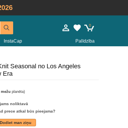
2026
0
InstaCap
Palīdzība
Knit Seasonal no Los Angeles
 Era
t mežu
planēta)
jams noliktavā
ad prece atkal būs pieejama?
Dodiet man ziņu