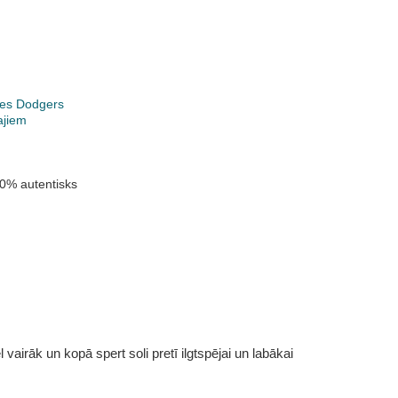
les Dodgers
ajiem
0% autentisks
vairāk un kopā spert soli pretī ilgtspējai un labākai