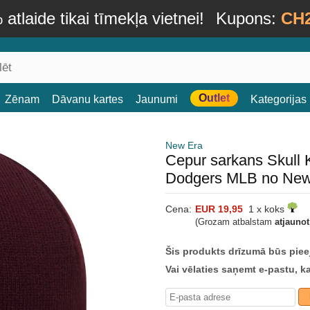
atlaide tikai tīmekļa vietnei!
Kupons:
CH
Outlet
Zēnam
Dāvanu kartes
Jaunumi
Kategorijas
New Era
Cepur sarkans Skull 
Dodgers MLB no New
Cena:
EUR 19,95
1 x koks
(Grozam atbalstam
atjauno
Šis produkts drīzumā būs piee
Vai vēlaties saņemt e-pastu, k