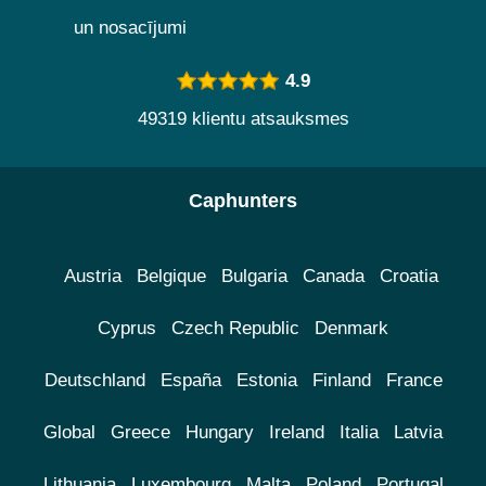
un nosacījumi
4.9
49319 klientu atsauksmes
Caphunters
Austria
Belgique
Bulgaria
Canada
Croatia
Cyprus
Czech Republic
Denmark
Deutschland
España
Estonia
Finland
France
Global
Greece
Hungary
Ireland
Italia
Latvia
Lithuania
Luxembourg
Malta
Poland
Portugal