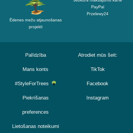
Jebkura maksājumu karte
PayPal
Przelewy24
Ēdenes mežu atjaunošanas
projekti
Palīdzība
Atrodiet mūs šeit:
Mans konts
TikTok
#StyleForTrees
Facebook
Piekrišanas
Instagram
preferences
Lietošanas noteikumi