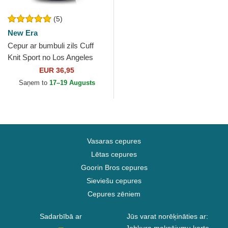
(5)
New Era
Cepur ar bumbuli zils Cuff
Knit Sport no Los Angeles
Dodgers MLB no New Era
EUR 36,95
Saņem to
17–19 Augusts
Vasaras cepures
Lētas cepures
Goorin Bros cepures
Sieviešu cepures
Cepures zēniem
Sadarbībā ar
Jūs varat norēķināties ar: