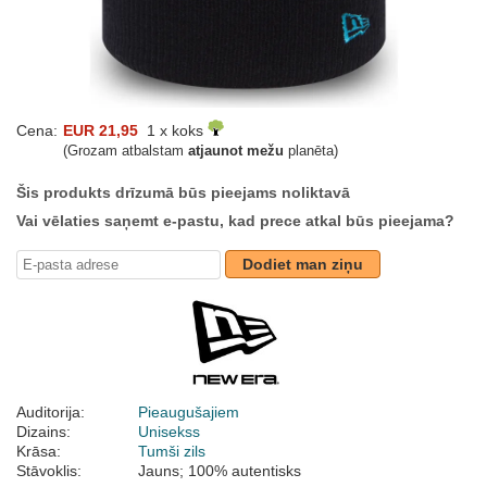
Cena:
EUR 21,95
1 x koks
(Grozam atbalstam
atjaunot mežu
planēta)
Šis produkts drīzumā būs pieejams noliktavā
Vai vēlaties saņemt e-pastu, kad prece atkal būs pieejama?
Dodiet man ziņu
Auditorija:
Pieaugušajiem
Dizains:
Unisekss
Krāsa:
Tumši zils
Stāvoklis:
Jauns; 100% autentisks