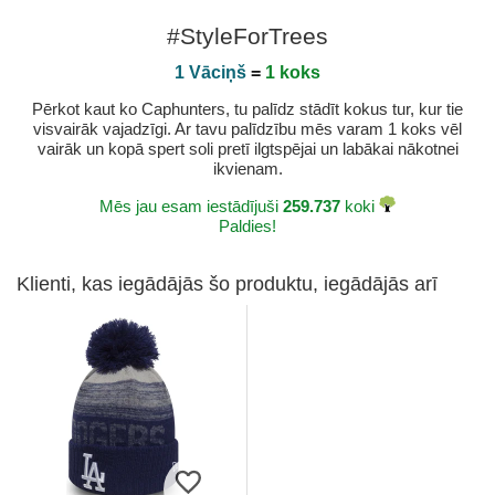
#StyleForTrees
1 Vāciņš
=
1 koks
Pērkot kaut ko Caphunters, tu palīdz stādīt kokus tur, kur tie
visvairāk vajadzīgi. Ar tavu palīdzību mēs varam 1 koks vēl
vairāk un kopā spert soli pretī ilgtspējai un labākai nākotnei
ikvienam.
Mēs jau esam iestādījuši
259.737
koki
Paldies!
Klienti, kas iegādājās šo produktu, iegādājās arī