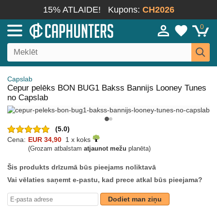
15% ATLAIDE!
Kupons:
CH2026
0
Capslab
Cepur pelēks BON BUG1 Bakss Bannijs Looney Tunes
no Capslab
(5.0)
Cena:
EUR 34,90
1 x koks
(Grozam atbalstam
atjaunot mežu
planēta)
Šis produkts drīzumā būs pieejams noliktavā
Vai vēlaties saņemt e-pastu, kad prece atkal būs pieejama?
Dodiet man ziņu