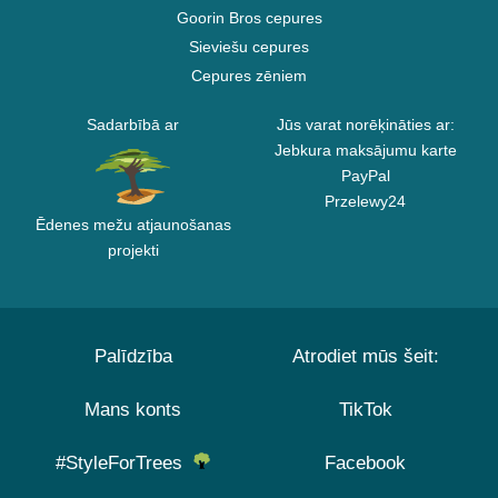
Goorin Bros cepures
Sieviešu cepures
Cepures zēniem
Sadarbībā ar
Jūs varat norēķināties ar:
Jebkura maksājumu karte
PayPal
Przelewy24
Ēdenes mežu atjaunošanas
projekti
Palīdzība
Atrodiet mūs šeit:
Mans konts
TikTok
#StyleForTrees
Facebook