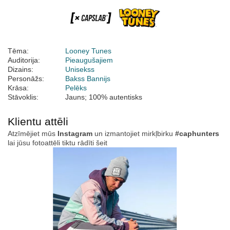
Tēma:
Looney Tunes
Auditorija:
Pieaugušajiem
Dizains:
Unisekss
Personāžs:
Bakss Bannijs
Krāsa:
Pelēks
Stāvoklis:
Jauns; 100% autentisks
Klientu attēli
Atzīmējiet mūs
Instagram
un izmantojiet mirkļbirku
#caphunters
lai jūsu fotoattēli tiktu rādīti šeit