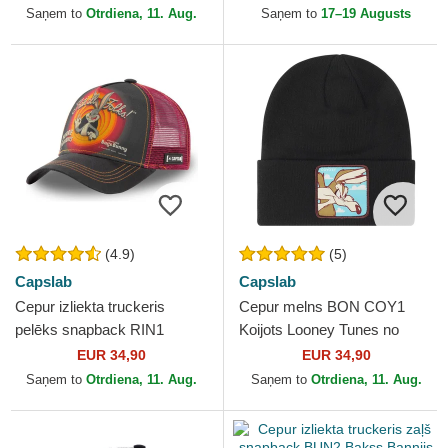
no Capslab
Saņem to
Otrdiena, 11. Aug.
Saņem to
17–19 Augusts
(4.9)
(5)
Capslab
Capslab
Cepur izliekta truckeris
Cepur melns BON COY1
pelēks snapback RIN1
Koijots Looney Tunes no
Bakss Bannijs Looney Tunes
Capslab
EUR 34,90
EUR 34,90
no Capslab
Saņem to
Otrdiena, 11. Aug.
Saņem to
Otrdiena, 11. Aug.