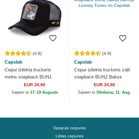
(4.8)
(4.9)
Capslab
Capslab
Cepur izliekta truckeris
Cepur izliekta truckeris zaļš
melns snapback BUN1
snapback BUN2 Bakss
Bakss Bannijs Looney Tunes
Bannijs Looney Tunes no
EUR 34,90
EUR 34,90
no Capslab
Capslab
Saņem to
17–19 Augusts
Saņem to
Otrdiena, 11. Aug.
Vasaras cepures
Lētas cepures