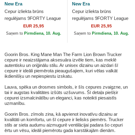
New Era
New Era
Cepur izliekta brūns
Cepur izliekta brūns
regulējams 9FORTY League
regulējams 9FORTY League
Essential no New York
Essential no New York
EUR 25,95
EUR 25,95
Yankees MLB no New Era
Yankees MLB no New Era
Saņem to
Pirmdiena, 10. Aug.
Saņem to
Pirmdiena, 10. Aug.
Goorin Bros. King Mane Man The Farm Lion Brown Trucker
cepure ir neaizstājama aksesuāra izvēle tiem, kas meklē
autentisku un oriģinālu stilu. Ar unisex dizainu un aizdari šī
cepure ir ideāli piemērota pieaugušajiem, kuri vēlas valkāt
ikdienišķu un nepiespiestu izskatu.
Lauva, spēka un drosmes simbols, ir šīs cepures zvaigzne, un
tai ir augstas kvalitātes izšūts uzšuvums. Šī detaļa piešķir
cepurei izsmalcinātību un eleganci, kas noteikti piesaistīs
uzmanību.
Goorin Bros. zīmols zina, kā apvienot inovatīvu dizainu ar
kvalitāti un komfortu, un šī cepure ir lielisks piemērs. Trucker
stils ar sieta audumu aizmugurē ventilācijai padara šo cepuri
ērtu un vēsu, ideāli piemērotu gada karstākajām dienām.