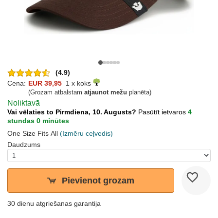
(4.9)
Cena:
EUR 39,95
1 x koks
(Grozam atbalstam
atjaunot mežu
planēta)
Noliktavā
Vai vēlaties to Pirmdiena, 10. Augusts?
Pasūtīt ietvaros
4
stundas 0 minūtes
One Size Fits All
(Izmēru ceļvedis)
Daudzums
Pievienot grozam
30 dienu atgriešanas garantija