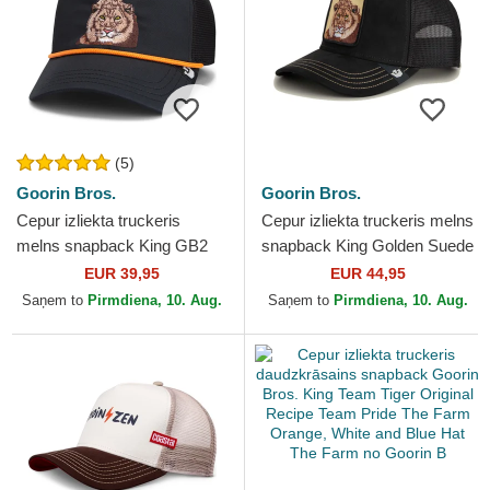
(5)
Goorin Bros.
Goorin Bros.
Cepur izliekta truckeris
Cepur izliekta truckeris melns
melns snapback King GB2
snapback King Golden Suede
Lion The Rocker The Farm
The Farm no Goorin Bros.
EUR 39,95
EUR 44,95
no Goorin Bros.
Saņem to
Pirmdiena, 10. Aug.
Saņem to
Pirmdiena, 10. Aug.