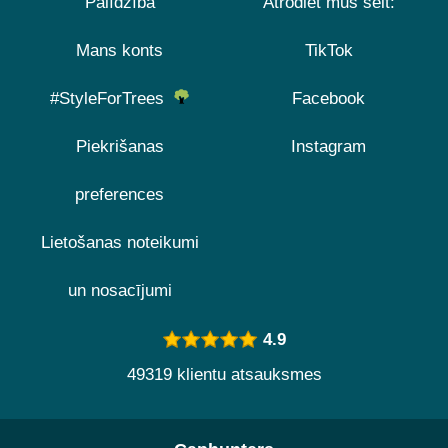
Palīdzība
Atrodiet mūs šeit:
Mans konts
TikTok
#StyleForTrees
Facebook
Piekrišanas
Instagram
preferences
Lietošanas noteikumi
un nosacījumi
4.9
49319 klientu atsauksmes