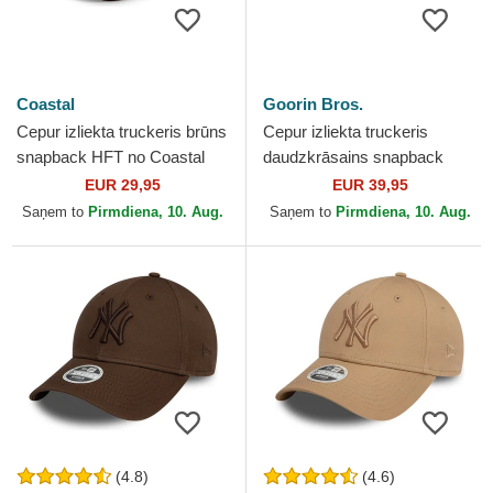
Coastal
Goorin Bros.
Cepur izliekta truckeris brūns
Cepur izliekta truckeris
snapback HFT no Coastal
daudzkrāsains snapback
Goorin Bros. King Team Tiger
EUR 29,95
EUR 39,95
Original Recipe Team...
Saņem to
Pirmdiena, 10. Aug.
Saņem to
Pirmdiena, 10. Aug.
(4.8)
(4.6)