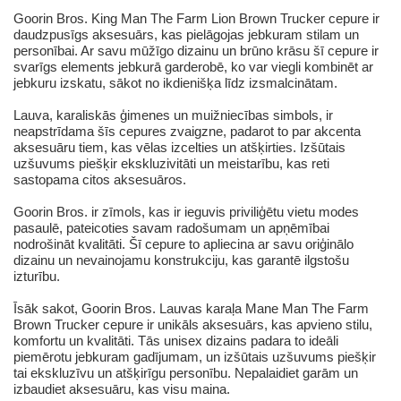
Goorin Bros. King Man The Farm Lion Brown Trucker cepure ir
daudzpusīgs aksesuārs, kas pielāgojas jebkuram stilam un
personībai. Ar savu mūžīgo dizainu un brūno krāsu šī cepure ir
svarīgs elements jebkurā garderobē, ko var viegli kombinēt ar
jebkuru izskatu, sākot no ikdienišķa līdz izsmalcinātam.
Lauva, karaliskās ģimenes un muižniecības simbols, ir
neapstrīdama šīs cepures zvaigzne, padarot to par akcenta
aksesuāru tiem, kas vēlas izcelties un atšķirties. Izšūtais
uzšuvums piešķir ekskluzivitāti un meistarību, kas reti
sastopama citos aksesuāros.
Goorin Bros. ir zīmols, kas ir ieguvis priviliģētu vietu modes
pasaulē, pateicoties savam radošumam un apņēmībai
nodrošināt kvalitāti. Šī cepure to apliecina ar savu oriģinālo
dizainu un nevainojamu konstrukciju, kas garantē ilgstošu
izturību.
Īsāk sakot, Goorin Bros. Lauvas karaļa Mane Man The Farm
Brown Trucker cepure ir unikāls aksesuārs, kas apvieno stilu,
komfortu un kvalitāti. Tās unisex dizains padara to ideāli
piemērotu jebkuram gadījumam, un izšūtais uzšuvums piešķir
tai ekskluzīvu un atšķirīgu personību. Nepalaidiet garām un
izbaudiet aksesuāru, kas visu maina.