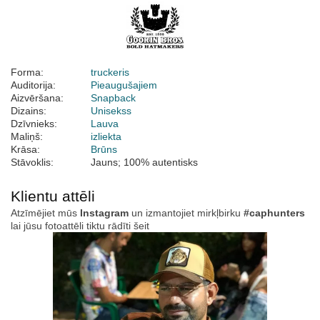
Forma:
truckeris
Auditorija:
Pieaugušajiem
Aizvēršana:
Snapback
Dizains:
Unisekss
Dzīvnieks:
Lauva
Maliņš:
izliekta
Krāsa:
Brūns
Stāvoklis:
Jauns; 100% autentisks
Klientu attēli
Atzīmējiet mūs
Instagram
un izmantojiet mirkļbirku
#caphunters
lai jūsu fotoattēli tiktu rādīti šeit