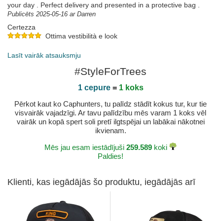
your day . Perfect delivery and presented in a protective bag .
Publicēts 2025-05-16 ar Darren
Certezza
Ottima vestibilità e look
Publicēts 2025-05-10 ar Francesco
Lasīt vairāk atsauksmju
#StyleForTrees
1 cepure
=
1 koks
Pērkot kaut ko Caphunters, tu palīdz stādīt kokus tur, kur tie
visvairāk vajadzīgi. Ar tavu palīdzību mēs varam 1 koks vēl
vairāk un kopā spert soli pretī ilgtspējai un labākai nākotnei
ikvienam.
Mēs jau esam iestādījuši
259.589
koki
Paldies!
Klienti, kas iegādājās šo produktu, iegādājās arī