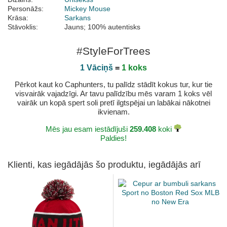
Personāžs:
Mickey Mouse
Krāsa:
Sarkans
Stāvoklis:
Jauns; 100% autentisks
#StyleForTrees
1 Vāciņš
=
1 koks
Pērkot kaut ko Caphunters, tu palīdz stādīt kokus tur, kur tie
visvairāk vajadzīgi. Ar tavu palīdzību mēs varam 1 koks vēl
vairāk un kopā spert soli pretī ilgtspējai un labākai nākotnei
ikvienam.
Mēs jau esam iestādījuši
259.408
koki
Paldies!
Klienti, kas iegādājās šo produktu, iegādājās arī