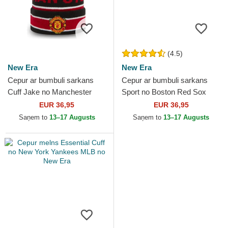
(4.5)
New Era
New Era
Cepur ar bumbuli sarkans
Cepur ar bumbuli sarkans
Cuff Jake no Manchester
Sport no Boston Red Sox
United Football Club Premier
MLB no New Era
EUR 36,95
EUR 36,95
League no New Era
Saņem to
13–17 Augusts
Saņem to
13–17 Augusts