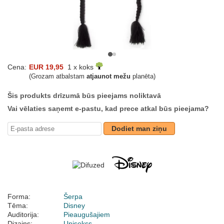
Cena:
EUR 19,95
1 x koks
(Grozam atbalstam
atjaunot mežu
planēta)
Šis produkts drīzumā būs pieejams noliktavā
Vai vēlaties saņemt e-pastu, kad prece atkal būs pieejama?
Dodiet man ziņu
Forma:
Šerpa
Tēma:
Disney
Auditorija:
Pieaugušajiem
Dizains:
Unisekss