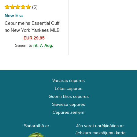
(5)
New Era
Cepur melns Essential Cuff
no New York Yankees MLB
no New Era
EUR 29,95
Saņem to
rīt, 7. Aug.
Vasaras cepures
Lētas cepures
Goorin Bros cepures
Sieviešu cepures
Cepures zēniem
Sadarbībā ar
Jūs varat norēķināties ar:
Jebkura maksājumu karte