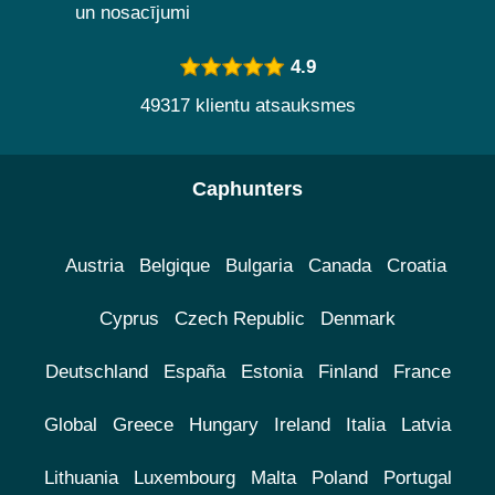
un nosacījumi
4.9
49317 klientu atsauksmes
Caphunters
Austria
Belgique
Bulgaria
Canada
Croatia
Cyprus
Czech Republic
Denmark
Deutschland
España
Estonia
Finland
France
Global
Greece
Hungary
Ireland
Italia
Latvia
Lithuania
Luxembourg
Malta
Poland
Portugal