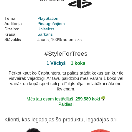
Tēma:
PlayStation
Auditorija:
Pieaugušajiem
Dizains:
Unisekss
Krāsa:
Sarkans
Stāvoklis:
Jauns; 100% autentisks
#StyleForTrees
1 Vāciņš
=
1 koks
Pērkot kaut ko Caphunters, tu palīdz stādīt kokus tur, kur tie
visvairāk vajadzīgi. Ar tavu palīdzību mēs varam 1 koks vēl
vairāk un kopā spert soli pretī ilgtspējai un labākai nākotnei
ikvienam.
Mēs jau esam iestādījuši
259.589
koki
Paldies!
Klienti, kas iegādājās šo produktu, iegādājās arī