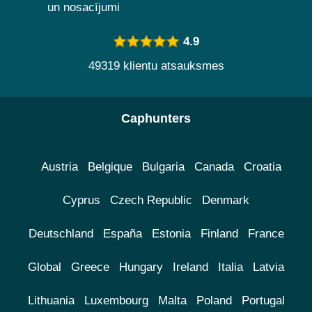
un nosacījumi
4.9
49319 klientu atsauksmes
Caphunters
Austria
Belgique
Bulgaria
Canada
Croatia
Cyprus
Czech Republic
Denmark
Deutschland
España
Estonia
Finland
France
Global
Greece
Hungary
Ireland
Italia
Latvia
Lithuania
Luxembourg
Malta
Poland
Portugal