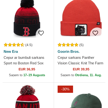
(4.5)
(5)
New Era
Goorin Bros.
Cepur ar bumbuli sarkans
Cepur sarkans Panther
Sport no Boston Red Sox
Vision Classic Knit The Farm
MLB no New Era
no Goorin Bros.
EUR 36,95
EUR 39,95
Saņem to
17–19 Augusts
Saņem to
Otrdiena, 11. Aug.
-30%