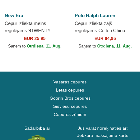
New Era
Polo Ralph Lauren
Cepur izliekta melns
Cepur izliekta zaļš
regulējams 9TWENTY
regulējams Cotton Chino
League Essential no New
Classic Sport no Polo Ralph
EUR 25,95
EUR 64,95
York Yankees MLB no New
Lauren
Saņem to
Otrdiena, 11. Aug.
Saņem to
Otrdiena, 11. Aug.
Era
Vasaras cepures
Lētas cepures
Goorin Bros cepures
Sieviešu cepures
Cepures zēniem
Sadarbībā ar
Jūs varat norēķināties ar:
Jebkura maksājumu karte