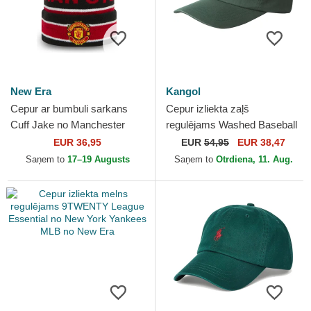
New Era
Kangol
Cepur ar bumbuli sarkans
Cepur izliekta zaļš
Cuff Jake no Manchester
regulējams Washed Baseball
United Football Club Premier
Algae no Kangol
EUR 36,95
EUR
54,95
EUR 38,47
League no New Era
Saņem to
17–19 Augusts
Saņem to
Otrdiena, 11. Aug.