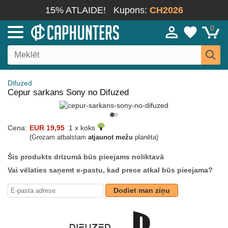
15% ATLAIDE!
Kupons:
CH2026
0
Difuzed
Cepur sarkans Sony no Difuzed
Cena:
EUR 19,95
1 x koks
(Grozam atbalstam
atjaunot mežu
planēta)
Šis produkts drīzumā būs pieejams noliktavā
Vai vēlaties saņemt e-pastu, kad prece atkal būs pieejama?
Dodiet man ziņu