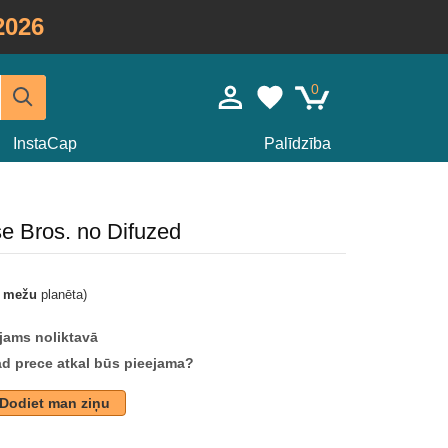
2026
0
InstaCap
Palīdzība
e Bros. no Difuzed
t mežu
planēta)
jams noliktavā
ad prece atkal būs pieejama?
Dodiet man ziņu