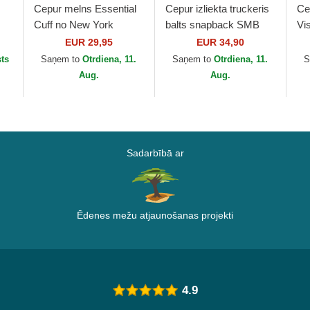
Cepur melns Essential
Cepur izliekta truckeris
Ce
Cuff no New York
balts snapback SMB
Vi
B
Yankees MLB no New
MAR Bros. Mario Super
Fa
EUR 29,95
EUR 34,90
Era
Mario Bros. no Capslab
ts
Saņem to
Otrdiena, 11.
Saņem to
Otrdiena, 11.
S
Aug.
Aug.
Sadarbībā ar
Ēdenes mežu atjaunošanas projekti
4.9