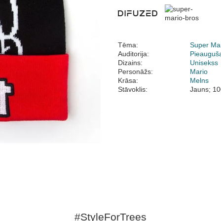
Tēma:
Super Mar
Auditorija:
Pieauguš
Dizains:
Unisekss
Personāžs:
Mario
Krāsa:
Melns
Stāvoklis:
Jauns; 10
#StyleForTrees