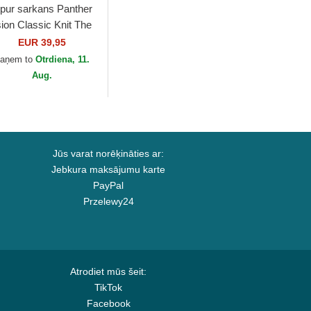
pur sarkans Panther
sion Classic Knit The
rm no Goorin Bros.
EUR 39,95
aņem to
Otrdiena, 11.
Aug.
Jūs varat norēķināties ar:
Jebkura maksājumu karte
PayPal
Przelewy24
Atrodiet mūs šeit:
TikTok
Facebook