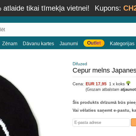
atlaide tikai tīmekļa vietnei!
Kupons:
CH
Outlet
Zēnam
Dāvanu kartes
Jaunumi
Kategorijas
Difuzed
Cepur melns Japanes
Cena:
EUR 17,95
1 x koks
(Grozam atbalstam
atjauno
Šis produkts drīzumā būs piee
Vai vēlaties saņemt e-pastu, k