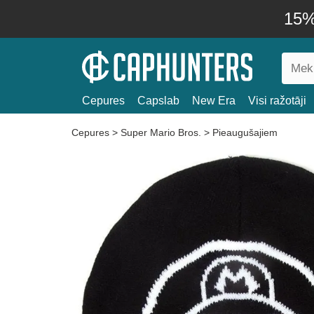
15% 
Cepures
Capslab
New Era
Visi ražotāji
Cepures
>
Super Mario Bros.
>
Pieaugušajiem