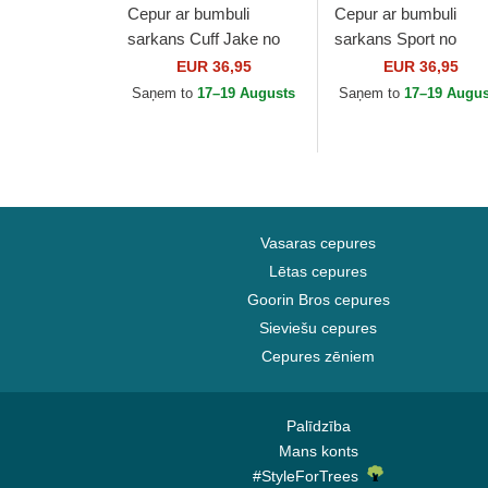
Cepur ar bumbuli
Cepur ar bumbuli
sarkans Cuff Jake no
sarkans Sport no
Manchester United
Boston Red Sox ML
EUR 36,95
EUR 36,95
Football Club Premier
no New Era
Saņem to
17–19 Augusts
Saņem to
17–19 Augus
League no New Era
Vasaras cepures
Lētas cepures
Goorin Bros cepures
Sieviešu cepures
Cepures zēniem
Palīdzība
Mans konts
#StyleForTrees