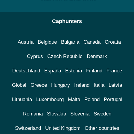
Caphunters
Austria
Belgique
Bulgaria
Canada
Croatia
Cyprus
Czech Republic
Denmark
Deutschland
España
Estonia
Finland
France
Global
Greece
Hungary
Ireland
Italia
Latvia
Lithuania
Luxembourg
Malta
Poland
Portugal
Romania
Slovakia
Slovenia
Sweden
Switzerland
United Kingdom
Other countries