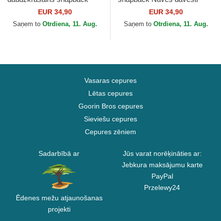
HP3 HOG Hogwarts Harry
Harry Potter no Capslab
EUR 34,90
EUR 34,90
Potter no Capslab
Saņem to
Otrdiena, 11. Aug.
Saņem to
Otrdiena, 11. Aug.
Vasaras cepures
Lētas cepures
Goorin Bros cepures
Sieviešu cepures
Cepures zēniem
Sadarbībā ar
Jūs varat norēķināties ar:
Jebkura maksājumu karte
PayPal
Przelewy24
Ēdenes mežu atjaunošanas
projekti