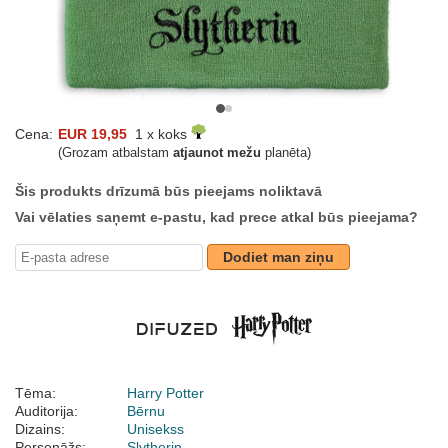
Cena:
EUR 19,95
1 x koks
(Grozam atbalstam
atjaunot mežu
planēta)
Šis produkts drīzumā būs pieejams noliktavā
Vai vēlaties saņemt e-pastu, kad prece atkal būs pieejama?
Dodiet man ziņu
Tēma:
Harry Potter
Auditorija:
Bērnu
Dizains:
Unisekss
Personāžs:
Slytherin