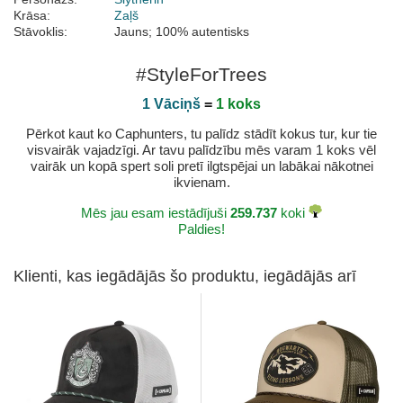
Krāsa:
Zaļš
Stāvoklis:
Jauns; 100% autentisks
#StyleForTrees
1 Vāciņš
=
1 koks
Pērkot kaut ko Caphunters, tu palīdz stādīt kokus tur, kur tie
visvairāk vajadzīgi. Ar tavu palīdzību mēs varam 1 koks vēl
vairāk un kopā spert soli pretī ilgtspējai un labākai nākotnei
ikvienam.
Mēs jau esam iestādījuši
259.737
koki
Paldies!
Klienti, kas iegādājās šo produktu, iegādājās arī