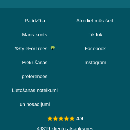
Palīdzība
Atrodiet mūs šeit:
Mans konts
TikTok
#StyleForTrees
Facebook
Piekrišanas
Instagram
preferences
Lietošanas noteikumi
un nosacījumi
4.9
49319 klientu atsauksmes