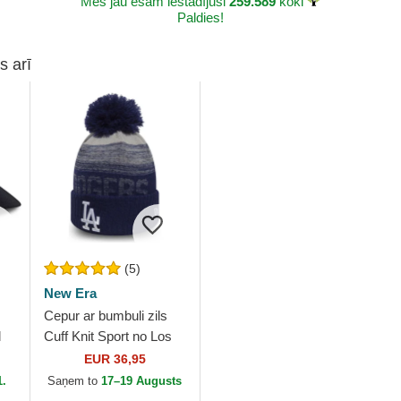
Mēs jau esam iestādījuši
259.589
koki
Paldies!
s arī
(5)
New Era
Cepur ar bumbuli zils
l
Cuff Knit Sport no Los
Angeles Dodgers MLB
EUR 36,95
no
no New Era
1.
Saņem to
17–19 Augusts