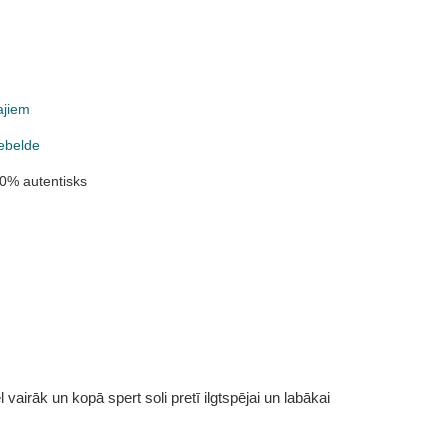
ajiem
ebelde
0% autentisks
vairāk un kopā spert soli pretī ilgtspējai un labākai