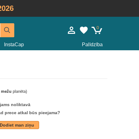
2026
0
InstaCap
Palīdzība
t mežu
planēta)
jams noliktavā
ad prece atkal būs pieejama?
Dodiet man ziņu