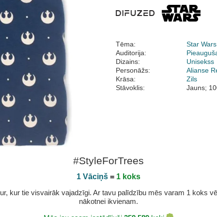
Tēma:
Star Wars
Auditorija:
Pieauguš
Dizains:
Unisekss
Personāžs:
Alianse R
Krāsa:
Zils
Stāvoklis:
Jauns; 10
#StyleForTrees
1 Vāciņš
=
1 koks
r, kur tie visvairāk vajadzīgi. Ar tavu palīdzību mēs varam 1 koks vēl 
nākotnei ikvienam.