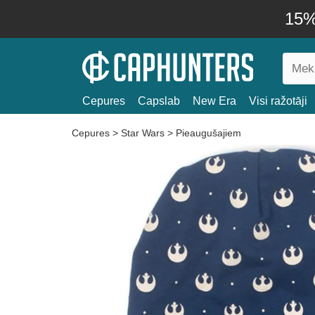
15% 
Cepures
Capslab
New Era
Visi ražotāji
Cepures
>
Star Wars
>
Pieaugušajiem