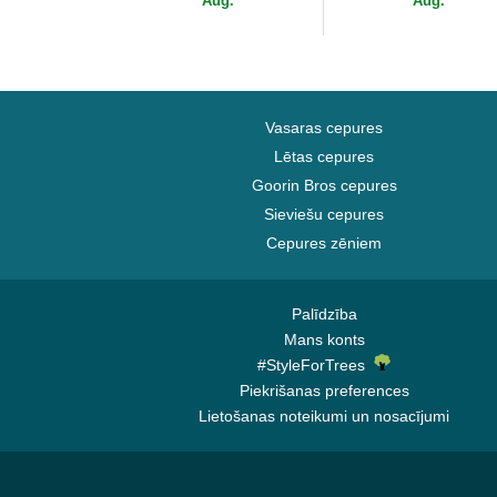
Aug.
Aug.
Era
Vasaras cepures
Lētas cepures
Goorin Bros cepures
Sieviešu cepures
Cepures zēniem
Palīdzība
Mans konts
#StyleForTrees
Piekrišanas preferences
Lietošanas noteikumi un nosacījumi