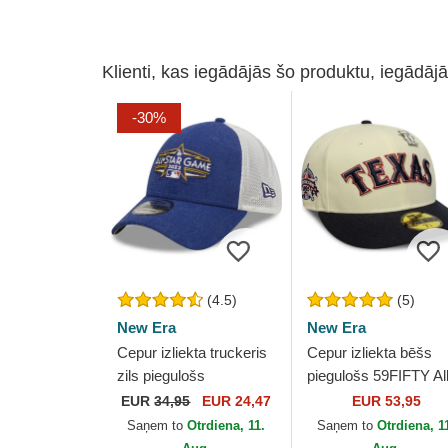
Klienti, kas iegādājās šo produktu, iegādājā
-30%
(4.5)
(5)
New Era
New Era
Cepur izliekta truckeris
Cepur izliekta bēšs
zils piegulošs
piegulošs 59FIFTY Al
39THIRTY All Star
Star Game Pin no
EUR
34,95
EUR 24,47
EUR 53,95
Game no Los Angeles
Texas Rangers MLB 
Saņem to
Otrdiena, 11.
Saņem to
Otrdiena, 1
Dodgers MLB no New
New Era