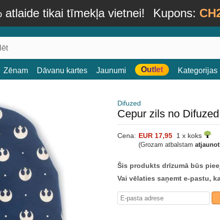
atlaide tikai tīmekļa vietnei!
Kupons:
CH
Outlet
Zēnam
Dāvanu kartes
Jaunumi
Kategorijas
Difuzed
Cepur zils no Difuzed
Cena:
EUR 17,95
1 x koks
(Grozam atbalstam
atjauno
Šis produkts drīzumā būs piee
Vai vēlaties saņemt e-pastu, k