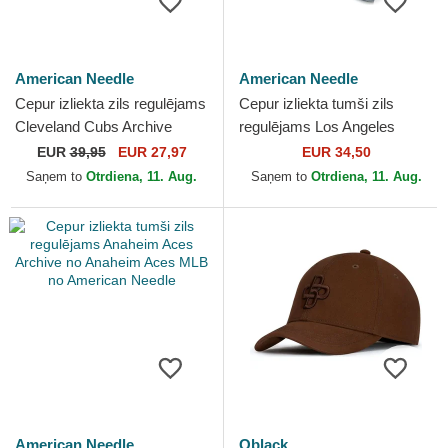
American Needle
American Needle
Cepur izliekta zils regulējams
Cepur izliekta tumši zils
Cleveland Cubs Archive
regulējams Los Angeles
Legend no Cleveland Cubs
Angels Archive no Los
EUR
39,95
EUR 27,97
EUR 34,50
MLB no American...
Angeles Angels MLB no...
Saņem to
Otrdiena, 11. Aug.
Saņem to
Otrdiena, 11. Aug.
American Needle
Oblack