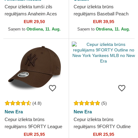
Cepur izliekta tumši zils
Cepur izliekta brūns
regulējams Anaheim Aces
regulējams Baseball Peach
Archive no Anaheim Aces
OBL061 no Oblack
EUR 29,50
EUR 39,95
MLB no American Needle
Saņem to
Otrdiena, 11. Aug.
Saņem to
Otrdiena, 11. Aug.
(4.8)
(5)
New Era
New Era
Cepur izliekta brūns
Cepur izliekta brūns
regulējams 9FORTY League
regulējams 9FORTY Outline
Essential no New York
no New York Yankees MLB
EUR 25,95
EUR 25,95