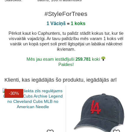
#StyleForTrees
1 Vāciņš
=
1 koks
Pērkot kaut ko Caphunters, tu palīdz stādīt kokus tur, kur tie
visvairāk vajadzīgi. Ar tavu palīdzību mēs varam 1 koks vēl
vairāk un kopā spert soli pretī ilgtspējai un labākai nākotnei
ikvienam.
Mēs jau esam iestādījuši
259.781
koki
Paldies!
Klienti, kas iegādājās šo produktu, iegādājās arī
-30%