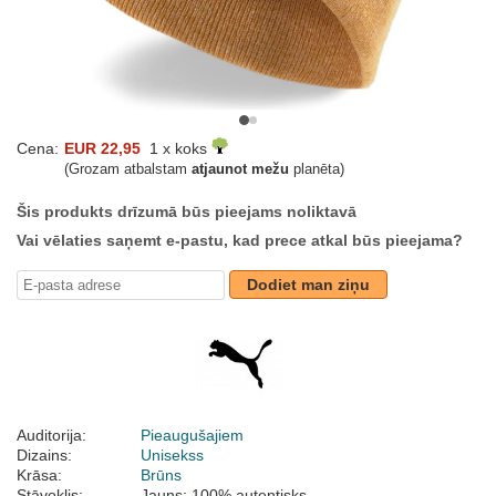
Cena:
EUR 22,95
1 x koks
(Grozam atbalstam
atjaunot mežu
planēta)
Šis produkts drīzumā būs pieejams noliktavā
Vai vēlaties saņemt e-pastu, kad prece atkal būs pieejama?
Dodiet man ziņu
Auditorija:
Pieaugušajiem
Dizains:
Unisekss
Krāsa:
Brūns
Stāvoklis:
Jauns; 100% autentisks