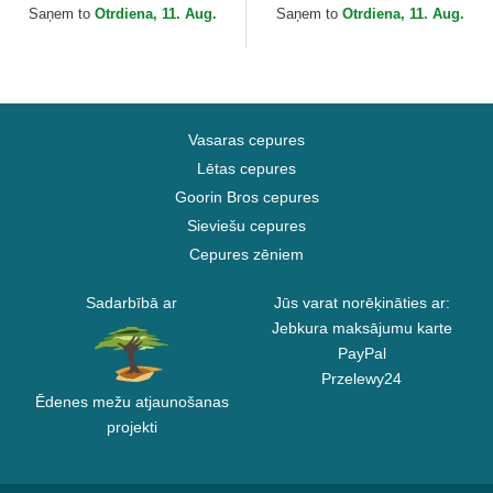
Yankees MLB no New Era
no New Era
Saņem to
Otrdiena, 11. Aug.
Saņem to
Otrdiena, 11. Aug.
Vasaras cepures
Lētas cepures
Goorin Bros cepures
Sieviešu cepures
Cepures zēniem
Sadarbībā ar
Jūs varat norēķināties ar:
Jebkura maksājumu karte
PayPal
Przelewy24
Ēdenes mežu atjaunošanas
projekti