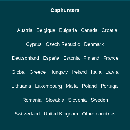
Caphunters
Austria
Belgique
Bulgaria
Canada
Croatia
Cyprus
Czech Republic
Denmark
Deutschland
España
Estonia
Finland
France
Global
Greece
Hungary
Ireland
Italia
Latvia
Lithuania
Luxembourg
Malta
Poland
Portugal
Romania
Slovakia
Slovenia
Sweden
Switzerland
United Kingdom
Other countries