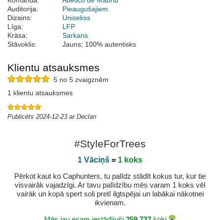
Komanda:
Atlético de Madrid
Auditorija:
Pieaugušajiem
Dizains:
Unisekss
Līga:
LFP
Krāsa:
Sarkans
Stāvoklis:
Jauns; 100% autentisks
Klientu atsauksmes
5 no 5 zvaigznēm
1 klientu atsauksmes
Publicēts 2024-12-23 ar Declan
#StyleForTrees
1 Vāciņš
=
1 koks
Pērkot kaut ko Caphunters, tu palīdz stādīt kokus tur, kur tie
visvairāk vajadzīgi. Ar tavu palīdzību mēs varam 1 koks vēl
vairāk un kopā spert soli pretī ilgtspējai un labākai nākotnei
ikvienam.
Mēs jau esam iestādījuši
259.737
koki