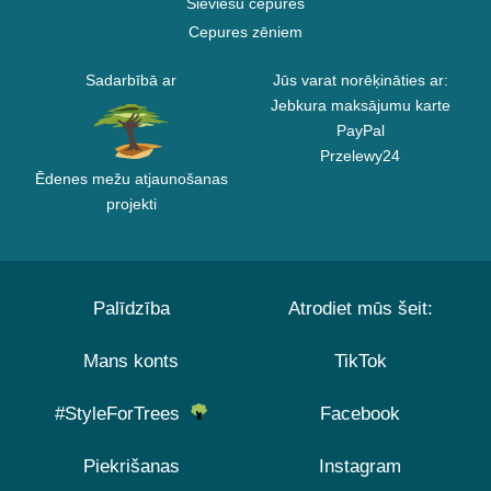
Sieviešu cepures
Cepures zēniem
Sadarbībā ar
Jūs varat norēķināties ar:
Jebkura maksājumu karte
PayPal
Przelewy24
Ēdenes mežu atjaunošanas
projekti
Palīdzība
Atrodiet mūs šeit:
Mans konts
TikTok
#StyleForTrees
Facebook
Piekrišanas
Instagram