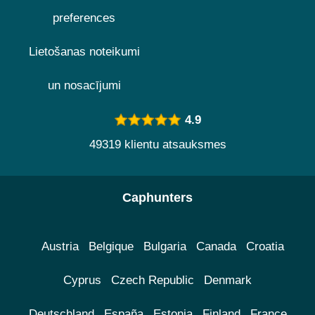
preferences
Lietošanas noteikumi
un nosacījumi
4.9
49319 klientu atsauksmes
Caphunters
Austria
Belgique
Bulgaria
Canada
Croatia
Cyprus
Czech Republic
Denmark
Deutschland
España
Estonia
Finland
France