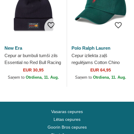
New Era
Polo Ralph Lauren
Cepur ar bumbuli tumši zils
Cepur izliekta zaļš
Essential no Red Bull Racing
regulējams Cotton Chino
Formula 1 no New Era
Classic Sport no Polo Ralph
EUR 30,95
EUR 64,95
Lauren
Saņem to
Otrdiena, 11. Aug.
Saņem to
Otrdiena, 11. Aug.
Vasaras cepures
Lētas cepures
Goorin Bros cepures