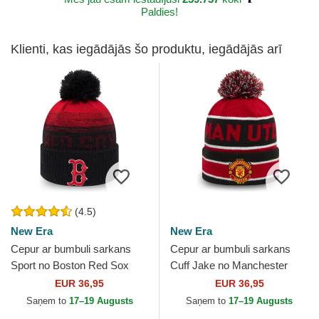
Paldies!
Klienti, kas iegādājās šo produktu, iegādājās arī
(4.5)
New Era
New Era
Cepur ar bumbuli sarkans
Cepur ar bumbuli sarkans
Sport no Boston Red Sox
Cuff Jake no Manchester
MLB no New Era
United Football Club Premier
EUR 36,95
EUR 36,95
League no New Era
Saņem to
17–19 Augusts
Saņem to
17–19 Augusts