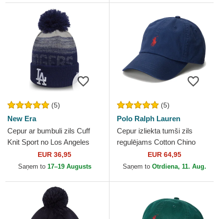
(5)
(5)
New Era
Polo Ralph Lauren
Cepur ar bumbuli zils Cuff
Cepur izliekta tumši zils
Knit Sport no Los Angeles
regulējams Cotton Chino
Dodgers MLB no New Era
Classic Sport no Polo Ralph
EUR 36,95
EUR 64,95
Lauren
Saņem to
17–19 Augusts
Saņem to
Otrdiena, 11. Aug.