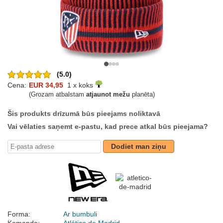
(5.0)
Cena:
EUR 34,95
1 x koks
(Grozam atbalstam
atjaunot mežu
planēta)
Šis produkts drīzumā būs pieejams noliktavā
Vai vēlaties saņemt e-pastu, kad prece atkal būs pieejama?
Dodiet man ziņu
Forma:
Ar bumbuli