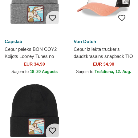
Capslab
Von Dutch
Cepur pelēks BON COY2
Cepur izliekta truckeris
Koijots Looney Tunes no
daudzkrāsains snapback TIO
Capslab
CB no Von Dutch
EUR 34,90
EUR 34,90
Saņem to
18–20 Augusts
Saņem to
Trešdiena, 12. Aug.