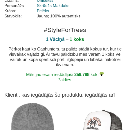
Dizains:
Unisekss
Personāžs:
Skrūdžs Makdaks
Krāsa:
Pelēks
Stāvoklis:
Jauns; 100% autentisks
#StyleForTrees
1 Vāciņš
=
1 koks
Pērkot kaut ko Caphunters, tu palīdz stādīt kokus tur, kur tie
visvairāk vajadzīgi. Ar tavu palīdzību mēs varam 1 koks vēl
vairāk un kopā spert soli pretī ilgtspējai un labākai nākotnei
ikvienam.
Mēs jau esam iestādījuši
259.788
koki
Paldies!
Klienti, kas iegādājās šo produktu, iegādājās arī