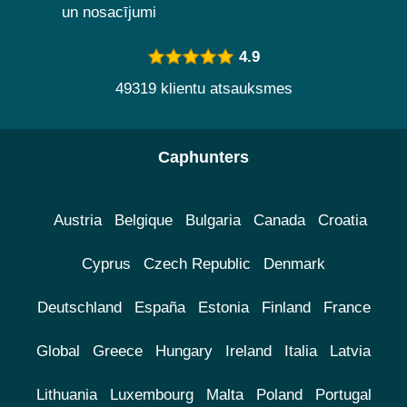
un nosacījumi
4.9
49319 klientu atsauksmes
Caphunters
Austria
Belgique
Bulgaria
Canada
Croatia
Cyprus
Czech Republic
Denmark
Deutschland
España
Estonia
Finland
France
Global
Greece
Hungary
Ireland
Italia
Latvia
Lithuania
Luxembourg
Malta
Poland
Portugal