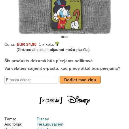
Cena:
EUR 34,90
1 x koks
(Grozam atbalstam
atjaunot mežu
planēta)
Šis produkts drīzumā būs pieejams noliktavā
Vai vēlaties saņemt e-pastu, kad prece atkal būs pieejama?
Dodiet man ziņu
Tēma:
Disney
Auditorija:
Pieaugušajiem