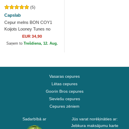
(5)
Capslab
Cepur melns BON COY1
Koijots Looney Tunes no
Capslab
EUR 34,90
Saņem to
Trešdiena, 12. Aug.
Vasaras cepures
Lētas cepures
Goorin Bros cepures
Sieviešu cepures
Cepures zēniem
Sadarbībā ar
Jūs varat norēķināties ar:
Jebkura maksājumu karte