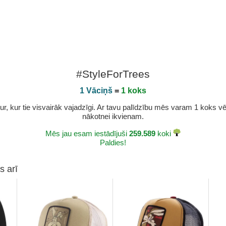
#StyleForTrees
1 Vāciņš
=
1 koks
r, kur tie visvairāk vajadzīgi. Ar tavu palīdzību mēs varam 1 koks vēl 
nākotnei ikvienam.
Mēs jau esam iestādījuši
259.589
koki
Paldies!
s arī