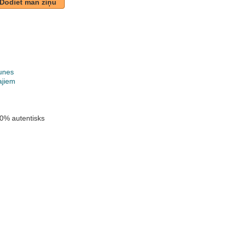
Dodiet man ziņu
unes
ajiem
0% autentisks