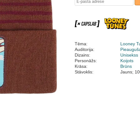
Tēma:
Looney T
Auditorija:
Pieauguš
Dizains:
Unisekss
Personāžs:
Koijots
Krāsa:
Brūns
Stāvoklis:
Jauns; 10