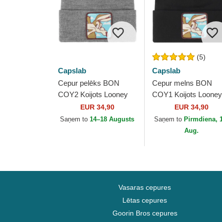
(5)
Capslab
Capslab
Cepur pelēks BON
Cepur melns BON
COY2 Koijots Looney
COY1 Koijots Looney
Tunes no Capslab
Tunes no Capslab
EUR 34,90
EUR 34,90
Saņem to
14–18 Augusts
Saņem to
Pirmdiena, 
Aug.
Vasaras cepures
Lētas cepures
Goorin Bros cepures