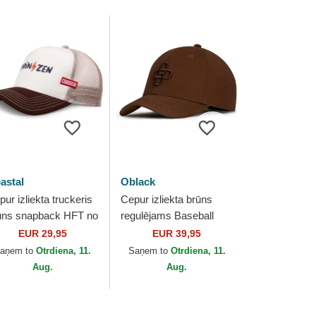
astal
Oblack
ur izliekta truckeris
Cepur izliekta brūns
ūns snapback HFT no
regulējams Baseball
astal
Peach OBL061 no
EUR 29,95
EUR 39,95
Oblack
aņem to
Otrdiena, 11.
Saņem to
Otrdiena, 11.
Aug.
Aug.