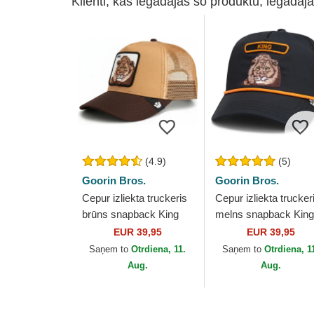
Klienti, kas iegādājās šo produktu, iegādājā
(4.9)
(5)
Goorin Bros.
Goorin Bros.
Cepur izliekta truckeris
Cepur izliekta trucker
brūns snapback King
melns snapback King
Mane Man The Farm no
GB2 Lion The Rocke
EUR 39,95
EUR 39,95
Goorin Bros.
The Farm no Goorin
Saņem to
Otrdiena, 11.
Saņem to
Otrdiena, 1
Bros.
Aug.
Aug.