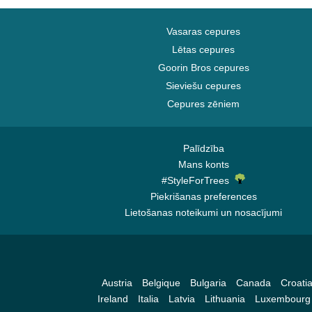
Vasaras cepures
Lētas cepures
Goorin Bros cepures
Sieviešu cepures
Cepures zēniem
Palīdzība
Mans konts
#StyleForTrees
Piekrišanas preferences
Lietošanas noteikumi un nosacījumi
Austria
Belgique
Bulgaria
Canada
Croati
Ireland
Italia
Latvia
Lithuania
Luxembourg