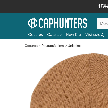
15% 
Cepures
Capslab
New Era
Visi ražotāji
Cepures
>
Pieaugušajiem
>
Unisekss