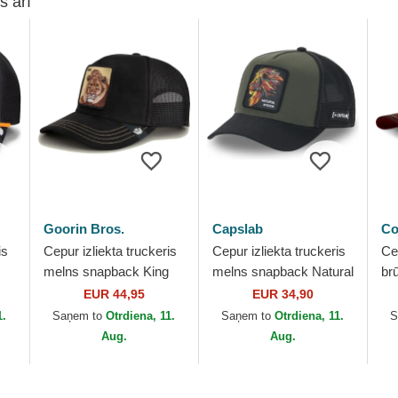
s arī
Goorin Bros.
Capslab
Co
is
Cepur izliekta truckeris
Cepur izliekta truckeris
Cep
melns snapback King
melns snapback Natural
br
r
Golden Suede The
Mystik MYS Lauva
Co
EUR 44,95
EUR 34,90
Farm no Goorin Bros.
Mītiskas radības no
1.
Saņem to
Otrdiena, 11.
Saņem to
Otrdiena, 11.
S
Capslab
Aug.
Aug.