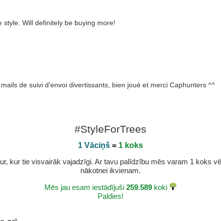
 style. Will definitely be buying more!
mails de suivi d'envoi divertissants, bien joué et merci Caphunters ^^
#StyleForTrees
1 Vāciņš
=
1 koks
r, kur tie visvairāk vajadzīgi. Ar tavu palīdzību mēs varam 1 koks vēl 
nākotnei ikvienam.
Mēs jau esam iestādījuši
259.589
koki
Paldies!