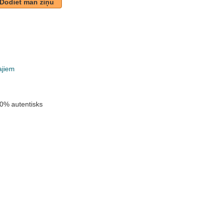
Dodiet man ziņu
ajiem
0% autentisks