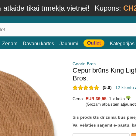
atlaide tikai tīmekļa vietnei!
Kupons:
CH
Outlet
Zēnam
Dāvanu kartes
Jaunumi
Kategorijas
Goorin Bros.
Cepur brūns King Lig
Bros.
(5.0)
12 klientu
Cena:
EUR 39,95
1 x koks
(Grozam atbalstam
atjauno
Šis produkts drīzumā būs piee
Vai vēlaties saņemt e-pastu, k