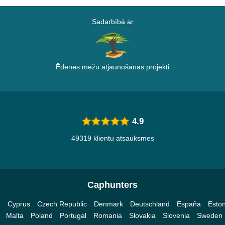
Sadarbībā ar
Ēdenes mežu atjaunošanas projekti
4.9
49319 klientu atsauksmes
Caphunters
a
Cyprus
Czech Republic
Denmark
Deutschland
España
Eston
Malta
Poland
Portugal
Romania
Slovakia
Slovenia
Sweden