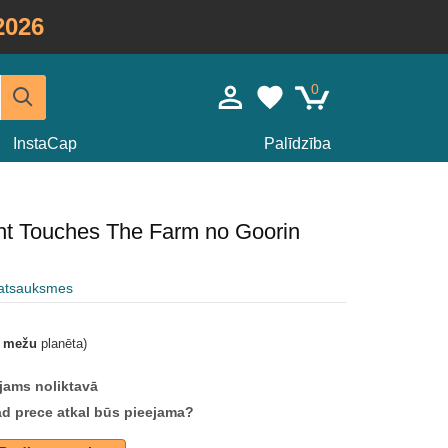
2026
0
InstaCap
Palīdzība
ht Touches The Farm no Goorin
 atsauksmes
t mežu
planēta)
jams noliktavā
ad prece atkal būs pieejama?