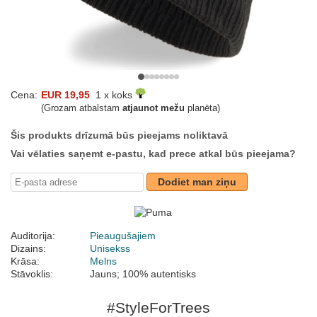
Cena:
EUR 19,95
1 x koks
(Grozam atbalstam
atjaunot mežu
planēta)
Šis produkts drīzumā būs pieejams noliktavā
Vai vēlaties saņemt e-pastu, kad prece atkal būs pieejama?
Dodiet man ziņu
Auditorija:
Pieaugušajiem
Dizains:
Unisekss
Krāsa:
Melns
Stāvoklis:
Jauns; 100% autentisks
#StyleForTrees