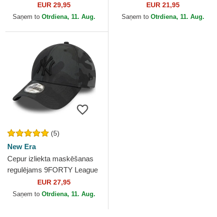
no New Era
League Essential no New
EUR 29,95
EUR 21,95
York Yankees MLB no...
Saņem to
Otrdiena, 11. Aug.
Saņem to
Otrdiena, 11. Aug.
(5)
New Era
Cepur izliekta maskēšanas
regulējams 9FORTY League
Essential no New York
EUR 27,95
Yankees MLB no New Era
Saņem to
Otrdiena, 11. Aug.