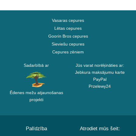
Vasaras cepures
Lētas cepures
Goorin Bros cepures
Sieviešu cepures
Cepures zēniem
Sadarbībā ar
Jūs varat norēķināties ar:
Jebkura maksājumu karte
PayPal
Przelewy24
Ēdenes mežu atjaunošanas
projekti
Palīdzība
Atrodiet mūs šeit: