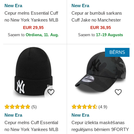
New Era
New Era
Cepur melns Essential Cuff
Cepur ar bumbuli sarkans
no New York Yankees MLB
Cuff Jake no Manchester
no New Era
United Football Club Premier
EUR 29,95
EUR 36,95
League no New Era
Saņem to
Otrdiena, 11. Aug.
Saņem to
17–19 Augusts
BĒRNS
(5)
(4.9)
New Era
New Era
Cepur melns Cuff Essential
Cepur izliekta maskēšanas
no New York Yankees MLB
regulējams bērniem 9FORTY