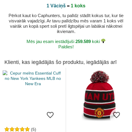
1 Vāciņš
=
1 koks
Pērkot kaut ko Caphunters, tu palīdz stādīt kokus tur, kur tie
visvairāk vajadzīgi. Ar tavu palīdzību mēs varam 1 koks vēl
vairāk un kopā spert soli pretī ilgtspējai un labākai nākotnei
ikvienam.
Mēs jau esam iestādījuši
259.589
koki
Paldies!
Klienti, kas iegādājās šo produktu, iegādājās arī
(5)