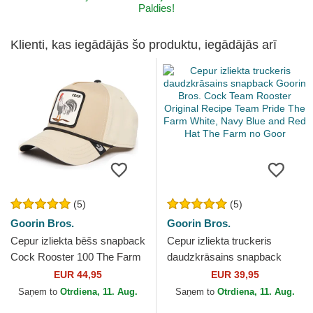
Paldies!
Klienti, kas iegādājās šo produktu, iegādājās arī
(5)
(5)
Goorin Bros.
Goorin Bros.
Cepur izliekta bēšs snapback
Cepur izliekta truckeris
Cock Rooster 100 The Farm
daudzkrāsains snapback
All Over Canvas The Farm
Goorin Bros. Cock Team
EUR 44,95
EUR 39,95
no Goorin Bros.
Rooster Original Recipe...
Saņem to
Otrdiena, 11. Aug.
Saņem to
Otrdiena, 11. Aug.