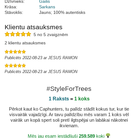
Dzīvnieks:
Gailis
Krāsa:
Sarkans
Stāvoklis:
Jauns; 100% autentisks
Klientu atsauksmes
5 no 5 zvaigznēm
2 klientu atsauksmes
Publicēts 2022-08-23 ar JESUS RAMON
Publicēts 2022-08-23 ar JESUS RAMON
#StyleForTrees
1 Raksts
=
1 koks
Pērkot kaut ko Caphunters, tu palīdz stādīt kokus tur, kur tie
visvairāk vajadzīgi. Ar tavu palīdzību mēs varam 1 koks vēl
vairāk un kopā spert soli pretī ilgtspējai un labākai nākotnei
ikvienam.
Mēs jau esam iestādījuši
259.589
koki