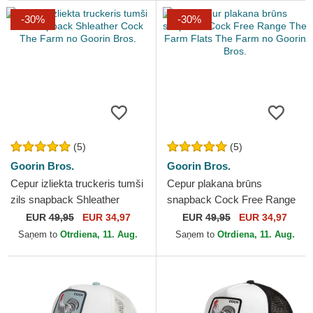
-30%
-30%
(5)
(5)
Goorin Bros.
Goorin Bros.
Cepur izliekta truckeris tumši
Cepur plakana brūns
zils snapback Shleather
snapback Cock Free Range
Cock The Farm no Goorin
The Farm Flats The Farm no
EUR
49,95
EUR 34,97
EUR
49,95
EUR 34,97
Bros.
Goorin Bros.
Saņem to
Otrdiena, 11. Aug.
Saņem to
Otrdiena, 11. Aug.