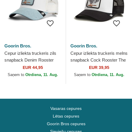
Goorin Bros.
Goorin Bros.
Cepur izliekta truckeris zils
Cepur izliekta truckeris melns
snapback Denim Rooster
snapback Cock Rooster The
The Farm no Goorin Bros.
Farm no Goorin Bros.
EUR 44,95
EUR 39,95
Saņem to
Otrdiena, 11. Aug.
Saņem to
Otrdiena, 11. Aug.
Vasaras cepures
Lētas cepures
Goorin Bros cepures
Sieviešu cepures