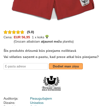
(5.0)
Cena:
EUR 56,95
1 x koks
(Grozam atbalstam
atjaunot mežu
planēta)
Šis produkts drīzumā būs pieejams noliktavā
Vai vēlaties saņemt e-pastu, kad prece atkal būs pieejama?
Dodiet man ziņu
Auditorija:
Pieaugušajiem
Dizains:
Unisekss