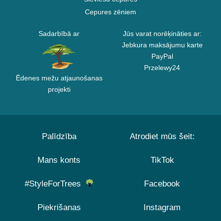
Cepures zēniem
Sadarbībā ar
Jūs varat norēķināties ar:
Jebkura maksājumu karte
PayPal
Przelewy24
Ēdenes mežu atjaunošanas
projekti
Palīdzība
Atrodiet mūs šeit:
Mans konts
TikTok
#StyleForTrees
Facebook
Piekrišanas
Instagram