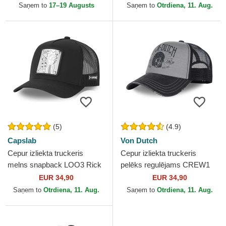
Mortijs no Capslab
Capslab
Saņem to
17–19 Augusts
Saņem to
Otrdiena, 11. Aug.
(5)
(4.9)
Capslab
Von Dutch
Cepur izliekta truckeris
Cepur izliekta truckeris
melns snapback LOO3 Rick
pelēks regulējams CREW1
un Morty Riks un Mortijs no
no Von Dutch
EUR 34,90
EUR 34,90
Capslab
Saņem to
Otrdiena, 11. Aug.
Saņem to
Otrdiena, 11. Aug.