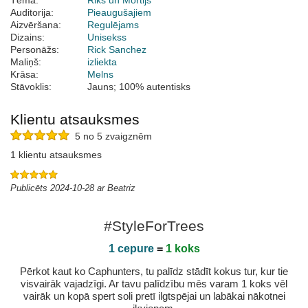
Tēma:
Riks un Mortijs
Auditorija:
Pieaugušajiem
Aizvēršana:
Regulējams
Dizains:
Unisekss
Personāžs:
Rick Sanchez
Maliņš:
izliekta
Krāsa:
Melns
Stāvoklis:
Jauns; 100% autentisks
Klientu atsauksmes
5 no 5 zvaigznēm
1 klientu atsauksmes
Publicēts 2024-10-28 ar Beatriz
#StyleForTrees
1 cepure
=
1 koks
Pērkot kaut ko Caphunters, tu palīdz stādīt kokus tur, kur tie
visvairāk vajadzīgi. Ar tavu palīdzību mēs varam 1 koks vēl
vairāk un kopā spert soli pretī ilgtspējai un labākai nākotnei