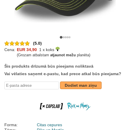
(5.0)
Cena:
EUR 34,90
1 x koks
(Grozam atbalstam
atjaunot mežu
planēta)
Šis produkts drīzumā būs pieejams noliktavā
Vai vēlaties saņemt e-pastu, kad prece atkal būs pieejama?
Dodiet man ziņu
Forma:
Citas cepures