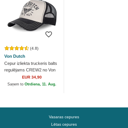
(4.8)
Von Dutch
Cepur izliekta truckeris balts
regulējams CREW2 no Von
Dutch
EUR 34,90
Saņem to
Otrdiena, 11. Aug.
Vasaras cepures
Lētas cepures