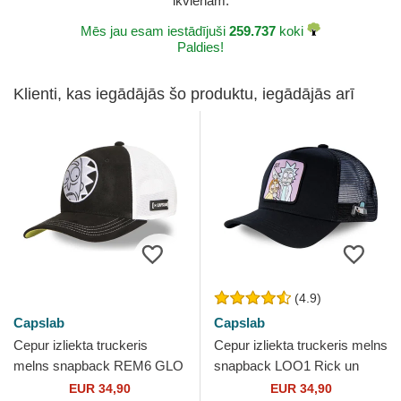
ikvienam.
Mēs jau esam iestādījuši
259.737
koki
Paldies!
Klienti, kas iegādājās šo produktu, iegādājās arī
(4.9)
Capslab
Capslab
Cepur izliekta truckeris
Cepur izliekta truckeris melns
melns snapback REM6 GLO
snapback LOO1 Rick un
Rick Sanchez Riks un
Morty Riks un Mortijs no
EUR 34,90
EUR 34,90