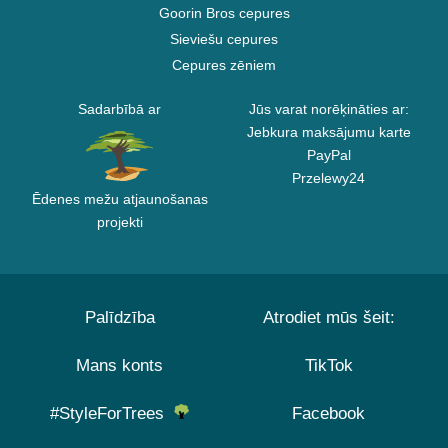
Goorin Bros cepures
Sieviešu cepures
Cepures zēniem
Sadarbībā ar
Jūs varat norēķināties ar:
Jebkura maksājumu karte
PayPal
Przelewy24
Ēdenes mežu atjaunošanas
projekti
Palīdzība
Atrodiet mūs šeit:
Mans konts
TikTok
#StyleForTrees
Facebook