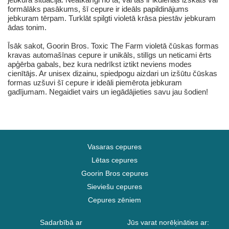
formālāks pasākums, šī cepure ir ideāls papildinājums
jebkuram tērpam. Turklāt spilgti violetā krāsa piestāv jebkuram
ādas tonim.
Īsāk sakot, Goorin Bros. Toxic The Farm violetā čūskas formas
kravas automašīnas cepure ir unikāls, stilīgs un neticami ērts
apģērba gabals, bez kura nedrīkst iztikt neviens modes
cienītājs. Ar unisex dizainu, spiedpogu aizdari un izšūtu čūskas
formas uzšuvi šī cepure ir ideāli piemērota jebkuram
gadījumam. Negaidiet vairs un iegādājieties savu jau šodien!
Vasaras cepures
Lētas cepures
Goorin Bros cepures
Sieviešu cepures
Cepures zēniem
Sadarbībā ar
Jūs varat norēķināties ar: