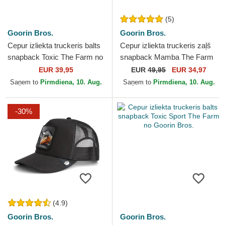
(5)
Goorin Bros.
Goorin Bros.
Cepur izliekta truckeris balts
Cepur izliekta truckeris zaļš
snapback Toxic The Farm no
snapback Mamba The Farm
Goorin Bros.
Premium The Farm no
EUR 39,95
EUR
49,95
EUR 34,97
Goorin Bros.
Saņem to
Pirmdiena, 10. Aug.
Saņem to
Pirmdiena, 10. Aug.
-30%
(4.9)
Goorin Bros.
Goorin Bros.