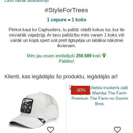
Lasīt vairāk atsauksmju
#StyleForTrees
1 cepure
=
1 koks
Pērkot kaut ko Caphunters, tu palīdz stādīt kokus tur, kur tie
visvairāk vajadzīgi. Ar tavu palīdzību mēs varam 1 koks vēl
vairāk un kopā spert soli pretī ilgtspējai un labākai nākotnei
ikvienam.
Mēs jau esam iestādījuši
259.589
koki
Paldies!
Klienti, kas iegādājās šo produktu, iegādājās arī
-30%