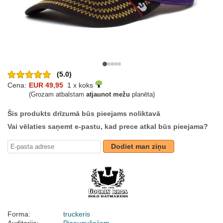
(5.0)
Cena:
EUR 49,95
1 x koks
(Grozam atbalstam
atjaunot mežu
planēta)
Šis produkts drīzumā būs pieejams noliktavā
Vai vēlaties saņemt e-pastu, kad prece atkal būs pieejama?
Dodiet man ziņu
Forma:
truckeris