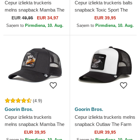
Cepur izliekta truckeris
Cepur izliekta truckeris balts
melns snapback Mamba The
snapback Toxic Sport The
Farm Premium The Farm no
Farm no Goorin Bros.
EUR
49,95
EUR 34,97
EUR 39,95
Goorin Bros.
Saņem to
Pirmdiena, 10. Aug.
Saņem to
Pirmdiena, 10. Aug.
(4.9)
Goorin Bros.
Goorin Bros.
Cepur izliekta truckeris
Cepur izliekta truckeris melns
melns snapback Mamba The
snapback Outlaw The Farm
Farm no Goorin Bros.
no Goorin Bros.
EUR 39,95
EUR 39,95
Saņem to
Pirmdiena, 10. Aug.
Saņem to
Pirmdiena, 10. Aug.