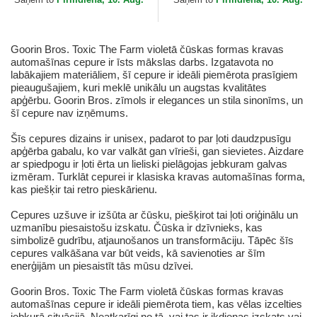
Goorin Bros. Toxic The Farm violetā čūskas formas kravas
automašīnas cepure ir īsts mākslas darbs. Izgatavota no
labākajiem materiāliem, šī cepure ir ideāli piemērota prasīgiem
pieaugušajiem, kuri meklē unikālu un augstas kvalitātes
apģērbu. Goorin Bros. zīmols ir elegances un stila sinonīms, un
šī cepure nav izņēmums.
Šīs cepures dizains ir unisex, padarot to par ļoti daudzpusīgu
apģērba gabalu, ko var valkāt gan vīrieši, gan sievietes. Aizdare
ar spiedpogu ir ļoti ērta un lieliski pielāgojas jebkuram galvas
izmēram. Turklāt cepurei ir klasiska kravas automašīnas forma,
kas piešķir tai retro pieskārienu.
Cepures uzšuve ir izšūta ar čūsku, piešķirot tai ļoti oriģinālu un
uzmanību piesaistošu izskatu. Čūska ir dzīvnieks, kas
simbolizē gudrību, atjaunošanos un transformāciju. Tāpēc šīs
cepures valkāšana var būt veids, kā savienoties ar šīm
enerģijām un piesaistīt tās mūsu dzīvei.
Goorin Bros. Toxic The Farm violetā čūskas formas kravas
automašīnas cepure ir ideāli piemērota tiem, kas vēlas izcelties
jebkurā situācijā. Neatkarīgi no tā, vai tas ir ikdienas izskats vai