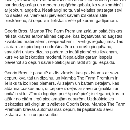
par daudzpusīgu un modernu apģērba gabalu, ko var kombinēt
ar jebkuru apģērbu. Neatkarīgi no tā, vai vēlaties pasargāt sevi
no saules vai vienkārši pievienot savam izskatam stila
pieskārienu, šī cepure ir lieliska izvēle jebkuram gadījumam.
Goorin Bros. Mamba The Farm Premium zaļā un baltā čūskas
raksta kravas automašīnas cepure, kas izgatavota no augstas
kvalitātes materiāliem, neapšaubāmi ir vērtīgs ieguldījums. Tās
aizdare ar spiedpogu nodrošina ērtu un drošu piegulšanu,
savukārt unisex dizains padara to ideāli piemērotu ikvienam,
kurš vēlas izskatīties moderni. Nepalaidiet garām iespēju
pievienot šo cepuri savai kolekcijai un radīt stilīgu iespaidu.
Goorin Bros. ir pasaulē atzīts zīmols, kas pazīstams ar savu
cepuru kvalitāti un dizainu, un Mamba The Farm Premium ir
lielisks tā izcilības piemērs. Ar zaļām un baltām detaļām, kas
atdarina čūskas ādu, šī cepure izceļas ar savu oriģinalitāti un
unikālo stilu. Zīmola logotips priekšpusē piešķir eleganci, kas to
atšķir no citām tirgū pieejamajām cepurēm. Uzdrošinieties
izskatīties atšķirīgi un izvēlieties Goorin Bros. Mamba The Farm
Premium kravas automašīnas cepuri, lai papildinātu savu
izskatu ar stilu un personību.