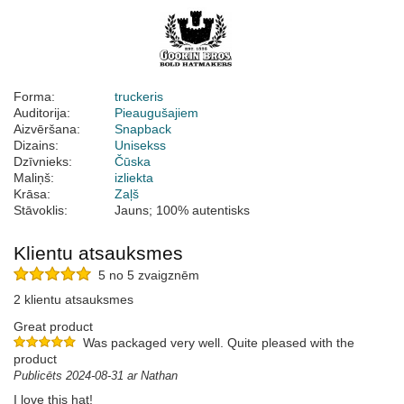
Forma:
truckeris
Auditorija:
Pieaugušajiem
Aizvēršana:
Snapback
Dizains:
Unisekss
Dzīvnieks:
Čūska
Maliņš:
izliekta
Krāsa:
Zaļš
Stāvoklis:
Jauns; 100% autentisks
Klientu atsauksmes
5 no 5 zvaigznēm
2 klientu atsauksmes
Great product
Was packaged very well. Quite pleased with the
product
Publicēts 2024-08-31 ar Nathan
I love this hat!