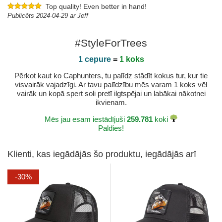
Top quality! Even better in hand!
Publicēts 2024-04-29 ar Jeff
#StyleForTrees
1 cepure
=
1 koks
Pērkot kaut ko Caphunters, tu palīdz stādīt kokus tur, kur tie
visvairāk vajadzīgi. Ar tavu palīdzību mēs varam 1 koks vēl
vairāk un kopā spert soli pretī ilgtspējai un labākai nākotnei
ikvienam.
Mēs jau esam iestādījuši
259.781
koki
Paldies!
Klienti, kas iegādājās šo produktu, iegādājās arī
-30%