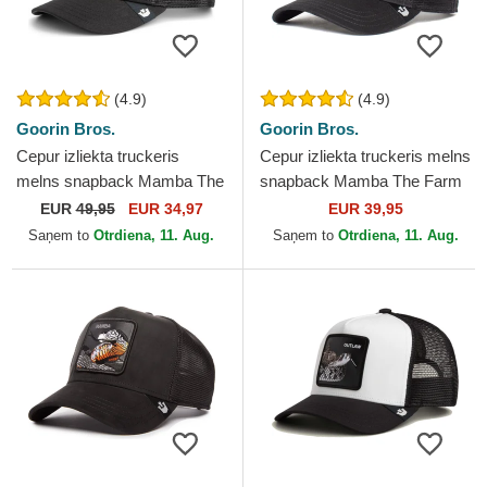
(4.9)
(4.9)
Goorin Bros.
Goorin Bros.
Cepur izliekta truckeris
Cepur izliekta truckeris melns
melns snapback Mamba The
snapback Mamba The Farm
Farm Premium The Farm no
no Goorin Bros.
EUR
49,95
EUR 34,97
EUR 39,95
Goorin Bros.
Saņem to
Otrdiena, 11. Aug.
Saņem to
Otrdiena, 11. Aug.