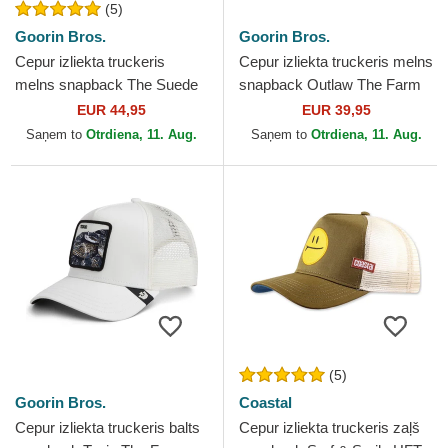
(5)
Goorin Bros.
Goorin Bros.
Cepur izliekta truckeris
Cepur izliekta truckeris melns
melns snapback The Suede
snapback Outlaw The Farm
Mamba Blacked Out The
no Goorin Bros.
EUR 44,95
EUR 39,95
Farm no Goorin Bros.
Saņem to
Otrdiena, 11. Aug.
Saņem to
Otrdiena, 11. Aug.
(5)
Goorin Bros.
Coastal
Cepur izliekta truckeris balts
Cepur izliekta truckeris zaļš