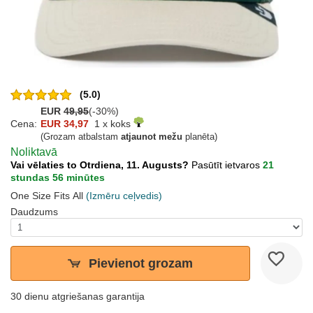
(5.0)
EUR
49,95
(-30%)
Cena:
EUR 34,97
1 x koks
(Grozam atbalstam
atjaunot mežu
planēta)
Noliktavā
Vai vēlaties to Otrdiena, 11. Augusts?
Pasūtīt ietvaros
21
stundas 56 minūtes
One Size Fits All
(Izmēru ceļvedis)
Daudzums
Pievienot grozam
30 dienu atgriešanas garantija