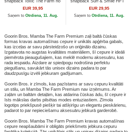
snapback Toxic The Farm no
snapback Surf & Smile HFT
Goorin Bros.
no Coastal
EUR 39,95
EUR 29,95
Saņem to
Otrdiena, 11. Aug.
Saņem to
Otrdiena, 11. Aug.
Goorin Bros. Mamba The Farm Premium zaļi baltā čūskas
formas kravas automašīnas cepure ir unikāls apģērba gabals,
kas izceļas ar savu pārsteidzošo un oriģinālo dizainu.
Izgatavota no augstas kvalitātes materiāliem, šī cepure ir ideāli
piemērota pieaugušajiem, kas meklē modernu aksesuāru, kas
rada iespaidu. Aizdare ar spiedpogu nodrošina perfektu
piegulšanu, savukārt tās unisex dizains padara to par
daudzpusīgu izvēli jebkuram gadījumam.
Goorin Bros. ir zīmols, kas pazīstams ar savu cepuru kvalitāti
un stilu, un Mamba The Farm Premium nav izņēmums. Ar
zaļām un baltām detaļām, kas atdarina čūskas ādu, šī cepure ir
īsts mākslas darbs pilsētas modes entuziastiem. Zīmola
logotips priekšpusē piešķir tai atšķirīgu un elegantu pieskārienu,
padarot to par nepieciešamu aksesuāru jebkurā garderobē.
Goorin Bros. Mamba The Farm Premium kravas automašīnas
cepure neapšaubāmi ir obligāts priekšmets jebkura cepuru
fanātiķa kolekcijā. Tās unikālais stils un unisex dizains padara to