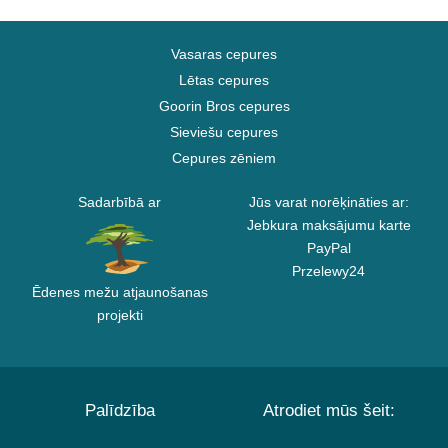
Vasaras cepures
Lētas cepures
Goorin Bros cepures
Sieviešu cepures
Cepures zēniem
Sadarbībā ar
Jūs varat norēķināties ar:
Jebkura maksājumu karte
PayPal
Przelewy24
Ēdenes mežu atjaunošanas
projekti
Palīdzība
Atrodiet mūs šeit: